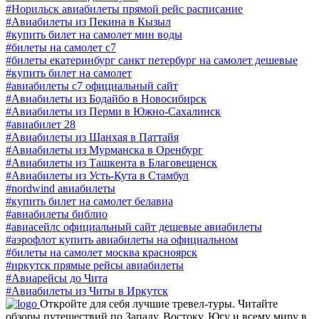
#Норильск авиабилеты прямой рейс расписание
#Авиабилеты из Пекина в Кызыл
#купить билет на самолет мин воды
#билеты на самолет с7
#билеты екатеринбург санкт петербург на самолет дешевые
#купить билет на самолет
#авиабилеты с7 официальный сайт
#Авиабилеты из Бодайбо в Новосибирск
#Авиабилеты из Перми в Южно-Сахалинск
#авиабилет 28
#Авиабилеты из Шанхая в Паттайя
#Авиабилеты из Мурманска в Оренбург
#Авиабилеты из Ташкента в Благовещенск
#Авиабилеты из Усть-Кута в Стамбул
#nordwind авиабилеты
#купить билет на самолет белавиа
#авиабилеты библио
#авиасейлс официальный сайт дешевые авиабилеты
#аэрофлот купить авиабилеты на официальном
#билеты на самолет москва красноярск
#иркутск прямые рейсы авиабилеты
#Авиарейсы до Чита
#Авиабилеты из Читы в Иркутск
Откройте для себя лучшие тревел-туры. Читайте
обзоры путешествий по Западу, Востоку, Югу и всему миру в