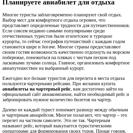
Планируете авиабилет для отдыха
Многие туристы заблаговременно планируют свой отдых.
Выбор мест для комфортного отдыха огромен, что
представляет определенные трудности для путешественников.
Если совсем недавно самыми популярными среди
отечественных туристов были египетские и турецкие
курорты, то сейчас география путешествий с каждым годом
становится шире и богаче. Многие страны предоставляют
своим гостям возможность качественно отдохнуть на морском
побережье, понежиться на пляжах с чистым песком под
ласковыми лучами солнца. Главное, организовать комфортное
авиапутешествие на выбранный курорт.
Ежегодно все больше туристов для перелета в места отдыха
пользуются чартерными рейсами. При желании купить
авиабилеты на чартерный рейс
, вам достаточно зайти на
официальный сайт авиакомпании, найти необходимый рейс и
забронировать нужное количество билетов на чартер.
Далеко не каждый турист понимает разницу между обычным
и чартерным авиарейсом. Многие полагают, что чартер – это
перелет на частном самолете. Это не так. Чартерным
называют рейс, который выкупается туристическими
операторами для формирования своих туров. Проще говоря,