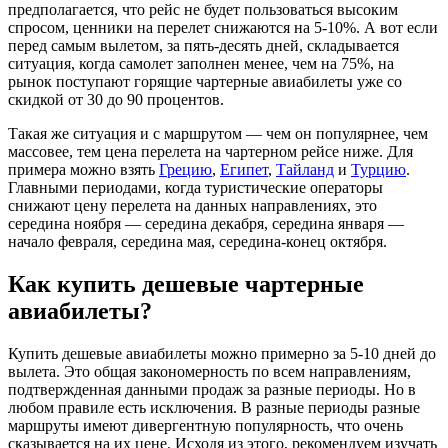
предполагается, что рейс не будет пользоваться высоким
спросом, ценники на перелет снижаются на 5-10%. А вот если
перед самым вылетом, за пять-десять дней, складывается
ситуация, когда самолет заполнен менее, чем на 75%, на
рынок поступают горящие чартерные авиабилеты уже со
скидкой от 30 до 90 процентов.
Такая же ситуация и с маршрутом — чем он популярнее, чем
массовее, тем цена перелета на чартерном рейсе ниже. Для
примера можно взять
Грецию
,
Египет
,
Тайланд
и
Турцию
.
Главными периодами, когда туристические операторы
снижают цену перелета на данных направлениях, это
середина ноября — середина декабря, середина января —
начало февраля, середина мая, середина-конец октября.
Как купить дешевые чартерные
авиабилеты?
Купить дешевые авиабилеты можно примерно за 5-10 дней до
вылета. Это общая закономерность по всем направлениям,
подтвержденная данными продаж за разные периоды. Но в
любом правиле есть исключения. В разные периоды разные
маршруты имеют дивергентную популярность, что очень
сказывается на их цене. Исходя из этого, рекомендуем изучать