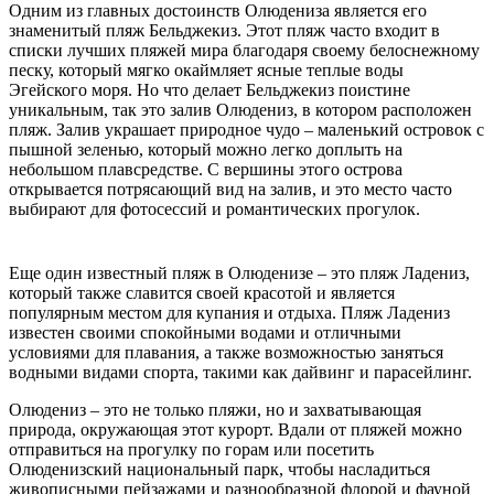
Одним из главных достоинств Олюдениза является его
знаменитый пляж Бельджекиз. Этот пляж часто входит в
списки лучших пляжей мира благодаря своему белоснежному
песку, который мягко окаймляет ясные теплые воды
Эгейского моря. Но что делает Бельджекиз поистине
уникальным, так это залив Олюдениз, в котором расположен
пляж. Залив украшает природное чудо – маленький островок с
пышной зеленью, который можно легко доплыть на
небольшом плавсредстве. С вершины этого острова
открывается потрясающий вид на залив, и это место часто
выбирают для фотосессий и романтических прогулок.
Еще один известный пляж в Олюденизе – это пляж Ладениз,
который также славится своей красотой и является
популярным местом для купания и отдыха. Пляж Ладениз
известен своими спокойными водами и отличными
условиями для плавания, а также возможностью заняться
водными видами спорта, такими как дайвинг и парасейлинг.
Олюдениз – это не только пляжи, но и захватывающая
природа, окружающая этот курорт. Вдали от пляжей можно
отправиться на прогулку по горам или посетить
Олюденизский национальный парк, чтобы насладиться
живописными пейзажами и разнообразной флорой и фауной