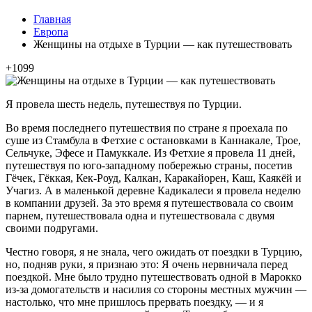
Главная
Европа
Женщины на отдыхе в Турции — как путешествовать
+1099
Я провела шесть недель, путешествуя по Турции.
Во время последнего путешествия по стране я проехала по
суше из Стамбула в Фетхие с остановками в Каннакале, Трое,
Сельчуке, Эфесе и Памуккале. Из Фетхие я провела 11 дней,
путешествуя по юго-западному побережью страны, посетив
Гёчек, Гёккая, Кек-Роуд, Калкан, Каракайорен, Каш, Каякёй и
Учагиз. А в маленькой деревне Кадикалеси я провела неделю
в компании друзей. За это время я путешествовала со своим
парнем, путешествовала одна и путешествовала с двумя
своими подругами.
Честно говоря, я не знала, чего ожидать от поездки в Турцию,
но, подняв руки, я признаю это: Я очень нервничала перед
поездкой. Мне было трудно путешествовать одной в Марокко
из-за домогательств и насилия со стороны местных мужчин —
настолько, что мне пришлось прервать поездку, — и я