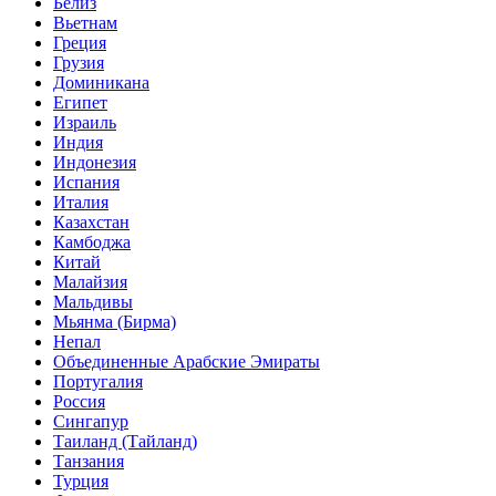
Белиз
Вьетнам
Греция
Грузия
Доминикана
Египет
Израиль
Индия
Индонезия
Испания
Италия
Казахстан
Камбоджа
Китай
Малайзия
Мальдивы
Мьянма (Бирма)
Непал
Объединенные Арабские Эмираты
Португалия
Россия
Сингапур
Таиланд (Тайланд)
Танзания
Турция