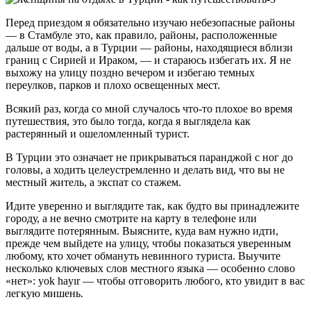
Перед приездом я обязательно изучаю небезопасные районы
— в Стамбуле это, как правило, районы, расположенные
дальше от воды, а в Турции — районы, находящиеся вблизи
границ с Сирией и Ираком, — и стараюсь избегать их. Я не
выхожу на улицу поздно вечером и избегаю темных
переулков, парков и плохо освещенных мест.
Всякий раз, когда со мной случалось что-то плохое во время
путешествия, это было тогда, когда я выглядела как
растерянный и ошеломленный турист.
В Турции это означает не прикрываться паранджой с ног до
головы, а ходить целеустремленно и делать вид, что вы не
местный житель, а экспат со стажем.
Идите уверенно и выглядите так, как будто вы принадлежите
городу, а не вечно смотрите на карту в телефоне или
выглядите потерянным. Выясните, куда вам нужно идти,
прежде чем выйдете на улицу, чтобы показаться уверенным
любому, кто хочет обмануть невинного туриста. Выучите
несколько ключевых слов местного языка — особенно слово
«нет»: yok hayır — чтобы отговорить любого, кто увидит в вас
легкую мишень.