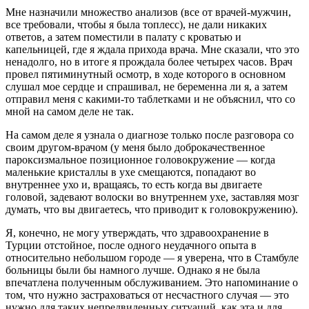
Мне назначили множество анализов (все от врачей-мужчин,
все требовали, чтобы я была топлесс), не дали никаких
ответов, а затем поместили в палату с кроватью и
капельницей, где я ждала прихода врача. Мне сказали, что это
ненадолго, но в итоге я прождала более четырех часов. Врач
провел пятиминутный осмотр, в ходе которого в основном
слушал мое сердце и спрашивал, не беременна ли я, а затем
отправил меня с какими-то таблетками и не объяснил, что со
мной на самом деле не так.
На самом деле я узнала о диагнозе только после разговора со
своим другом-врачом (у меня было доброкачественное
пароксизмальное позиционное головокружение — когда
маленькие кристаллы в ухе смещаются, попадают во
внутреннее ухо и, вращаясь, то есть когда вы двигаете
головой, задевают волоски во внутреннем ухе, заставляя мозг
думать, что вы двигаетесь, что приводит к головокружению).
Я, конечно, не могу утверждать, что здравоохранение в
Турции отстойное, после одного неудачного опыта в
относительно небольшом городе — я уверена, что в Стамбуле
больницы были бы намного лучше. Однако я не была
впечатлена полученным обслуживанием. Это напоминание о
том, что нужно застраховаться от несчастного случая — это
нужно для таких непредвиденных ситуаций, как эта и для