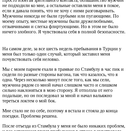
Просто избегая зрительного контакта, большинство мужчин
не подходили ко мне, а остальные оставляли меня в покое,
если я давала понять, что не хочу с ними разговаривать.
Мужчины никогда не были грубыми или пугающими. По
моему опыту, местные мужчины были дружелюбными,
отзывчивыми и слегка флиртующими. Но в этом не было
ничего злобного. Я чувствовала себя в полной безопасности.
На самом деле, за все шесть недель пребывания в Турции у
меня был только один случай, который заставил меня
почувствовать себя неловко.
Мы с моим парнем ехали в трамвае по Стамбулу в час пик и
сидели по разные стороны вагона, так что казалось, что я
одна. Через несколько минут после того, как мы сели,
мужчина рядом со мной начал слишком часто и слишком
сильно наклоняться в мою сторону. Я отползла от него
подальше, но он последовал за мной и начал вальяжно
тереться локтем о мой бок.
Мне стало не по себе, поэтому я встала и стояла до конца
поездки. Проблема решена.
После отъезда из Стамбула у меня не было никаких проблем,