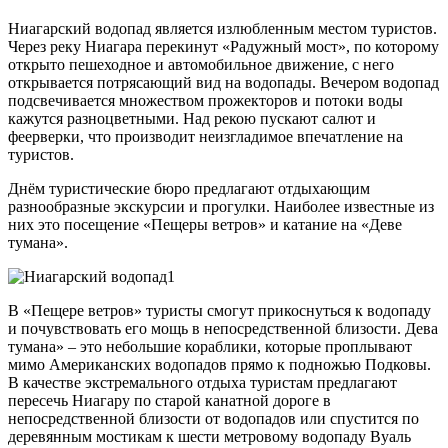
Ниагарский водопад является излюбленным местом туристов.
Через реку Ниагара перекинут «Радужный мост», по которому
открыто пешеходное и автомобильное движение, с него
открывается потрясающий вид на водопады. Вечером водопад
подсвечивается множеством прожекторов и потоки воды
кажутся разноцветными. Над рекою пускают салют и
феерверки, что производит неизгладимое впечатление на
туристов.
Днём туристические бюро предлагают отдыхающим
разнообразные экскурсии и прогулки. Наиболее известные из
них это посещение «Пещеры ветров» и катание на «Деве
тумана».
В «Пещере ветров» туристы смогут прикоснуться к водопаду
и почувствовать его мощь в непосредственной близости. Дева
тумана» – это небольшие кораблики, которые проплывают
мимо Американских водопадов прямо к подножью Подковы.
В качестве экстремального отдыха туристам предлагают
пересечь Ниагару по старой канатной дороге в
непосредственной близости от водопадов или спустится по
деревянным мостикам к шести метровому водопаду Вуаль