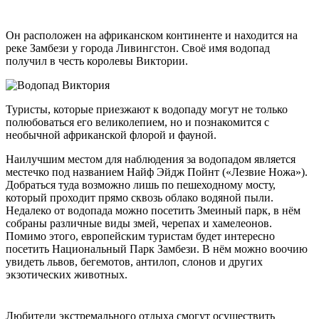
Он расположен на африканском континенте и находится на
реке Замбези у города Ливингстон. Своё имя водопад
получил в честь королевы Виктории.
Туристы, которые приезжают к водопаду могут не только
полюбоваться его великолепием, но и познакомится с
необычной африканской флорой и фауной.
Наилучшим местом для наблюдения за водопадом является
местечко под названием Найф Эйдж Пойнт («Лезвие Ножа»).
Добраться туда возможно лишь по пешеходному мосту,
который проходит прямо сквозь облако водяной пыли.
Недалеко от водопада можно посетить Змеиный парк, в нём
собраны различные виды змей, черепах и хамелеонов.
Помимо этого, европейским туристам будет интересно
посетить Национальный Парк Замбези. В нём можно воочию
увидеть львов, бегемотов, антилоп, слонов и других
экзотических животных.
Любители экстремального отдыха смогут осуществить