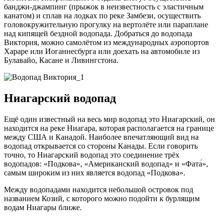
банджи-джампинг (прыжок в неизвестность с эластичным
канатом) и сплав на лодках по реке Замбези, осуществить
головокружительную прогулку на вертолёте или параплане
над кипящей бездной водопада. Добраться до водопада
Виктория, можно самолётом из международных аэропортов
Хараре или Иоганнесбурга или доехать на автомобиле из
Булавайо, Касане и Ливингстона.
Ниагарский водопад
Ещё один известный на весь мир водопад это Ниагарский, он
находится на реке Ниагара, которая располагается на границе
между США и Канадой. Наиболее впечатляющий вид на
водопад открывается со стороны Канады. Если говорить
точно, то Ниагарский водопад это соединение трёх
водопадов: «Подкова», «Американский водопад» и «Фата́»,
самым широким из них является водопад «Подкова».
Между водопадами находится небольшой островок под
названием Козий, с которого можно подойти к бурлящим
водам Ниагары ближе.