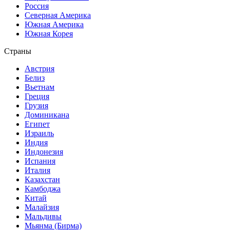
Россия
Северная Америка
Южная Америка
Южная Корея
Страны
Австрия
Белиз
Вьетнам
Греция
Грузия
Доминикана
Египет
Израиль
Индия
Индонезия
Испания
Италия
Казахстан
Камбоджа
Китай
Малайзия
Мальдивы
Мьянма (Бирма)