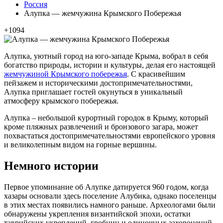
Россия
Алупка — жемчужина Крымского Побережья
+1094
Алупка, уютный город на юго-западе Крыма, вобрал в себя
богатство природы, истории и культуры, делая его настоящей
жемчужиной Крымского побережья
. С красивейшим
пейзажем и историческими достопримечательностями,
Алупка приглашает гостей окунуться в уникальный
атмосферу крымского побережья.
Алупка – небольшой курортный городок в Крыму, который
кроме пляжных развлечений и бронзового загара, может
похвастаться достопримечательностями европейского уровня
и великолепным видом на горные вершины.
Немного истории
Первое упоминание об Алупке датируется 960 годом, когда
хазары основали здесь поселение Алубика, однако поселенцы
в этих местах появились намного раньше. Археологами были
обнаружены укрепления византийской эпохи, остатки
таврийских укреплений, гробниц и одиночных захоронений,