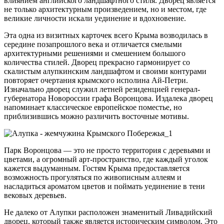
влиянием английского ландшафтного стиля. Дворец является
не только архитектурным произведением, но и местом, где
великие личности искали уединение и вдохновение.
Эта одна из визитных карточек всего Крыма возводилась в
середине позапрошлого века и отличается смелыми
архитектурными решениями и смешением большого
количества стилей. Дворец прекрасно гармонирует со
скалистым алупкинским ландшафтом и своими контурами
повторяет очертания крымского исполина Ай-Петри.
Изначально дворец служил летней резиденцией генерал-
губернатора Новороссии графа Воронцова. Издалека дворец
напоминает классическое европейское поместье, но
приблизившись можно различить восточные мотивы.
Парк Воронцова — это не просто территория с деревьями и
цветами, а огромный арт-пространство, где каждый уголок
кажется выдуманным. Гостям Крыма предоставляется
возможность прогуляться по живописным аллеям и
насладиться ароматом цветов и поймать уединение в тени
вековых деревьев.
Не далеко от Алупки расположен знаменитый Ливадийский
дворец, который также является историческим символом. Это