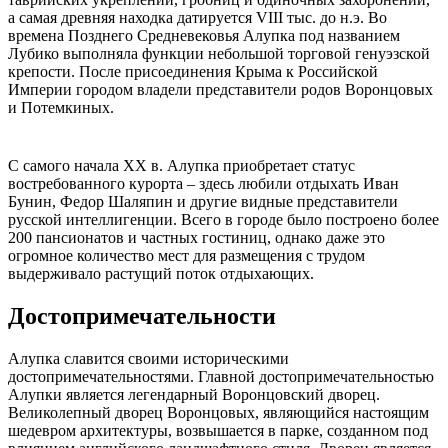
а самая древняя находка датируется VIII тыс. до н.э. Во
времена Позднего Средневековья Алупка под названием
Лубико выполняла функции небольшой торговой генуэзской
крепости. После присоединения Крыма к Российской
Империи городом владели представители родов Воронцовых
и Потемкиных.
С самого начала XX в. Алупка приобретает статус
востребованного курорта – здесь любили отдыхать Иван
Бунин, Федор Шаляпин и другие видные представители
русской интеллигенции. Всего в городе было построено более
200 пансионатов и частных гостиниц, однако даже это
огромное количество мест для размещения с трудом
выдерживало растущий поток отдыхающих.
Достопримечательности
Алупка славится своими историческими
достопримечательностями. Главной достопримечательностью
Алупки является легендарный Воронцовский дворец.
Великолепный дворец Воронцовых, являющийся настоящим
шедевром архитектуры, возвышается в парке, созданном под