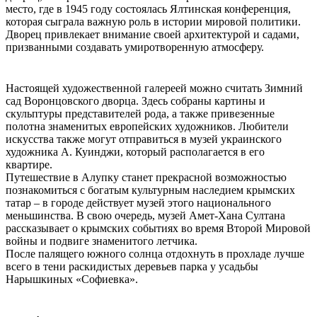
место, где в 1945 году состоялась Ялтинская конференция,
которая сыграла важную роль в истории мировой политики.
Дворец привлекает внимание своей архитектурой и садами,
призванными создавать умиротворенную атмосферу.
Настоящей художественной галереей можно считать Зимний
сад Воронцовского дворца. Здесь собраны картины и
скульптуры представителей рода, а также привезенные
полотна знаменитых европейских художников. Любители
искусства также могут отправиться в музей украинского
художника А. Куинджи, который располагается в его
квартире.
Путешествие в Алупку станет прекрасной возможностью
познакомиться с богатым культурным наследием крымских
татар – в городе действует музей этого национального
меньшинства. В свою очередь, музей Амет-Хана Султана
рассказывает о крымских событиях во время Второй Мировой
войны и подвиге знаменитого летчика.
После палящего южного солнца отдохнуть в прохладе лучше
всего в тени раскидистых деревьев парка у усадьбы
Нарышкиных «Софиевка».