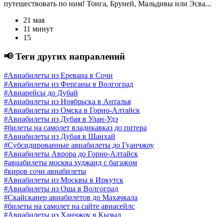
путешествовать по ним! Тонга, Бруней, Мальдивы или Эсва...
21 мая
11 минут
15
📢 Теги других направлений
#Авиабилеты из Еревана в Сочи
#Авиабилеты из Ферганы в Волгоград
#Авиарейсы до Дубай
#Авиабилеты из Ноябрьска в Анталья
#Авиабилеты из Омска в Горно-Алтайск
#Авиабилеты из Дубая в Улан-Удэ
#билеты на самолет владикавказ до питера
#Авиабилеты из Дубая в Шанхай
#Субсидированные авиабилеты до Гуанчжоу
#Авиабилеты Аврора до Горно-Алтайск
#авиабилеты москва худжанд с багажом
#киров сочи авиабилеты
#Авиабилеты из Москвы в Иркутск
#Авиабилеты из Оша в Волгоград
#Скайсканер авиабилетов до Махачкала
#билеты на самолет на сайте авиасейлс
#Авиабилеты из Ханчжоу в Кызыл