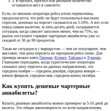
3. в-третьих, прогноз или реальное количество
оставшихся мест в самолете;
Если, по мнению оператора рейса и/или перевозчика,
предполагается, что рейс не будет пользоваться высоким
спросом, ценники на перелет снижаются на 5-10%. А вот если
перед самым вылетом, за пять-десять дней, складывается
ситуация, когда самолет заполнен менее, чем на 75%, на
рынок поступают горящие чартерные авиабилеты уже со
скидкой от 30 до 90 процентов.
Такая же ситуация и с маршрутом — чем он популярнее, чем
массовее, тем цена перелета на чартерном рейсе ниже. Для
примера можно взять
Грецию
,
Египет
,
Тайланд
и
Турцию
.
Главными периодами, когда туристические операторы
снижают цену перелета на данных направлениях, это
середина ноября — середина декабря, середина января —
начало февраля, середина мая, середина-конец октября.
Как купить дешевые чартерные
авиабилеты?
Купить дешевые авиабилеты можно примерно за 5-10 дней до
вылета. Это общая закономерность по всем направлениям,