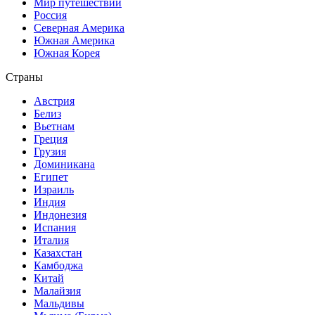
Мир путешествий
Россия
Северная Америка
Южная Америка
Южная Корея
Страны
Австрия
Белиз
Вьетнам
Греция
Грузия
Доминикана
Египет
Израиль
Индия
Индонезия
Испания
Италия
Казахстан
Камбоджа
Китай
Малайзия
Мальдивы