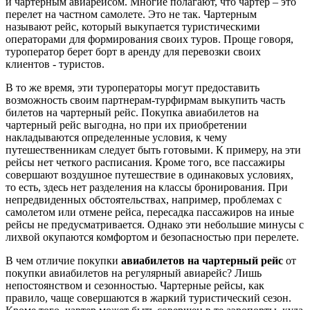
и чартерным авиарейсом. Многие полагают, что чартер – это
перелет на частном самолете. Это не так. Чартерным
называют рейс, который выкупается туристическими
операторами для формирования своих туров. Проще говоря,
туроператор берет борт в аренду для перевозки своих
клиентов - туристов.
В то же время, эти туроператоры могут предоставить
возможность своим партнерам-турфирмам выкупить часть
билетов на чартерный рейс. Покупка авиабилетов на
чартерный рейс выгодна, но при их приобретении
накладываются определенные условия, к чему
путешественникам следует быть готовыми. К примеру, на эти
рейсы нет четкого расписания. Кроме того, все пассажиры
совершают воздушное путешествие в одинаковых условиях,
то есть, здесь нет разделения на классы бронирования. При
непредвиденных обстоятельствах, например, проблемах с
самолетом или отмене рейса, пересадка пассажиров на иные
рейсы не предусматривается. Однако эти небольшие минусы с
лихвой окупаются комфортом и безопасностью при перелете.
В чем отличие покупки
авиабилетов на чартерный рейс
от
покупки авиабилетов на регулярный авиарейс? Лишь
непостоянством и сезонностью. Чартерные рейсы, как
правило, чаще совершаются в жаркий туристический сезон.