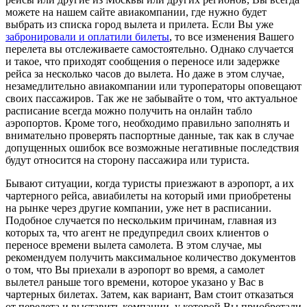
можете на нашем сайте авиакомпании, где нужно будет
выбрать из списка город вылета и прилета. Если Вы уже
забронировали и оплатили билеты
, то все изменения Вашего
перелета вы отслеживаете самостоятельно. Однако случается
и такое, что приходят сообщения о переносе или задержке
рейса за несколько часов до вылета. Но даже в этом случае,
незамедлительно авиакомпании или туроператоры оповещают
своих пассажиров. Так же не забывайте о том, что актуальное
расписание всегда можно получить на онлайн табло
аэропортов. Кроме того, необходимо правильно заполнять и
внимательно проверять паспортные данные, так как в случае
допущенных ошибок все возможные негативные последствия
будут относится на сторону пассажира или туриста.
Бывают ситуации, когда туристы приезжают в аэропорт, а их
чартерного рейса, авиабилеты на который ими приобретены
на рынке через другие компании, уже нет в расписании.
Подобное случается по нескольким причинам, главная из
которых та, что агент не предупредил своих клиентов о
переносе времени вылета самолета. В этом случае, мы
рекомендуем получить максимальное количество документов
о том, что Вы приехали в аэропорт во время, а самолет
вылетел раньше того времени, которое указано у Вас в
чартерных билетах. Затем, как вариант, Вам стоит отказаться
от перелета и выставить компании, у которой Вы приобретали