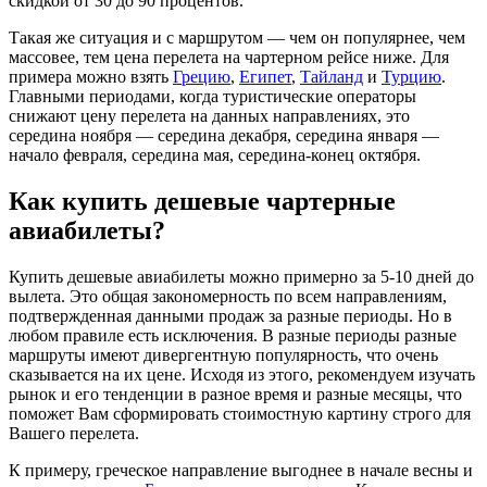
скидкой от 30 до 90 процентов.
Такая же ситуация и с маршрутом — чем он популярнее, чем
массовее, тем цена перелета на чартерном рейсе ниже. Для
примера можно взять
Грецию
,
Египет
,
Тайланд
и
Турцию
.
Главными периодами, когда туристические операторы
снижают цену перелета на данных направлениях, это
середина ноября — середина декабря, середина января —
начало февраля, середина мая, середина-конец октября.
Как купить дешевые чартерные
авиабилеты?
Купить дешевые авиабилеты можно примерно за 5-10 дней до
вылета. Это общая закономерность по всем направлениям,
подтвержденная данными продаж за разные периоды. Но в
любом правиле есть исключения. В разные периоды разные
маршруты имеют дивергентную популярность, что очень
сказывается на их цене. Исходя из этого, рекомендуем изучать
рынок и его тенденции в разное время и разные месяцы, что
поможет Вам сформировать стоимостную картину строго для
Вашего перелета.
К примеру, греческое направление выгоднее в начале весны и