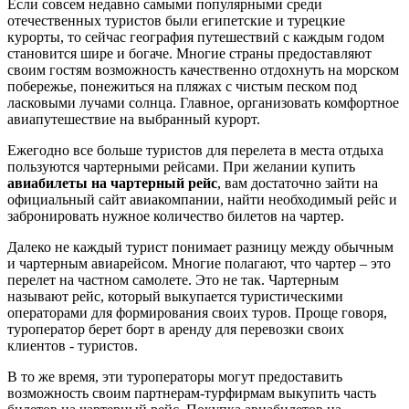
Если совсем недавно самыми популярными среди
отечественных туристов были египетские и турецкие
курорты, то сейчас география путешествий с каждым годом
становится шире и богаче. Многие страны предоставляют
своим гостям возможность качественно отдохнуть на морском
побережье, понежиться на пляжах с чистым песком под
ласковыми лучами солнца. Главное, организовать комфортное
авиапутешествие на выбранный курорт.
Ежегодно все больше туристов для перелета в места отдыха
пользуются чартерными рейсами. При желании купить
авиабилеты на чартерный рейс
, вам достаточно зайти на
официальный сайт авиакомпании, найти необходимый рейс и
забронировать нужное количество билетов на чартер.
Далеко не каждый турист понимает разницу между обычным
и чартерным авиарейсом. Многие полагают, что чартер – это
перелет на частном самолете. Это не так. Чартерным
называют рейс, который выкупается туристическими
операторами для формирования своих туров. Проще говоря,
туроператор берет борт в аренду для перевозки своих
клиентов - туристов.
В то же время, эти туроператоры могут предоставить
возможность своим партнерам-турфирмам выкупить часть