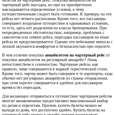
билетов на чартерный рейс. Покупка авиабилетов на
чартерный рейс выгодна, но при их приобретении
накладываются определенные условия, к чему
путешественникам следует быть готовыми. К примеру, на эти
рейсы нет четкого расписания. Кроме того, все пассажиры
совершают воздушное путешествие в одинаковых условиях,
то есть, здесь нет разделения на классы бронирования. При
непредвиденных обстоятельствах, например, проблемах с
самолетом или отмене рейса, пересадка пассажиров на иные
рейсы не предусматривается. Однако эти небольшие минусы с
лихвой окупаются комфортом и безопасностью при перелете.
В чем отличие покупки
авиабилетов на чартерный рейс
от
покупки авиабилетов на регулярный авиарейс? Лишь
непостоянством и сезонностью. Чартерные рейсы, как
правило, чаще совершаются в жаркий туристический сезон.
Кроме того, чартер может быть совершен в те аэропорты, куда
обычно нет регулярных авиарейсов из страны отправления,
при этом перелет совершается в удобное для пассажиров
время и без пересадок.
Для желающих отправиться в путешествие чартерным рейсом
многие авиакомпании предоставляют максимальный выбор
по датам и перелетам. Причем, купить билеты можно не
выходя из дома, что достаточно удобно. Купить билеты на
чартерный рейс можно в онлайн режиме посредством