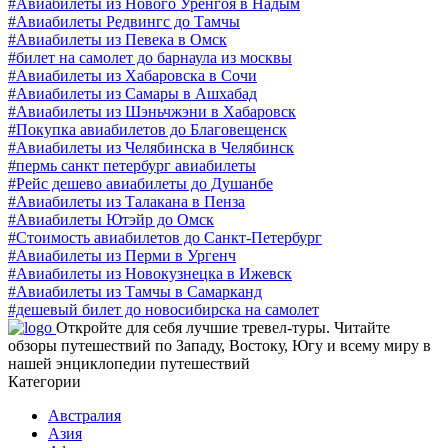
#Авиабилеты из Нового Уренгоя в Надым
#Авиабилеты Редвингс до Тамчы
#Авиабилеты из Певека в Омск
#билет на самолет до барнаула из москвы
#Авиабилеты из Хабаровска в Сочи
#Авиабилеты из Самары в Ашхабад
#Авиабилеты из Шэньчжэни в Хабаровск
#Покупка авиабилетов до Благовещенск
#Авиабилеты из Челябинска в Челябинск
#пермь санкт петербург авиабилеты
#Рейс дешево авиабилеты до Душанбе
#Авиабилеты из Талакана в Пенза
#Авиабилеты Ютэйр до Омск
#Стоимость авиабилетов до Санкт-Петербург
#Авиабилеты из Перми в Ургенч
#Авиабилеты из Новокузнецка в Ижевск
#Авиабилеты из Тамчы в Самарканд
#дешевый билет до новосибирска на самолет
Откройте для себя лучшие тревел-туры. Читайте
обзоры путешествий по Западу, Востоку, Югу и всему миру в
нашей энциклопедии путешествий
Категории
Австралия
Азия