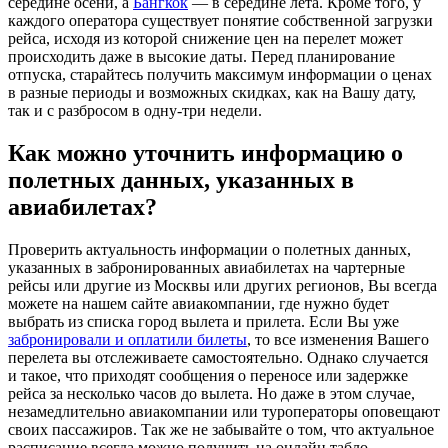
середине осени, а
Бангкок
— в середине лета. Кроме того, у
каждого оператора существует понятие собственной загрузки
рейса, исходя из которой снижение цен на перелет может
происходить даже в высокие даты. Перед планирование
отпуска, старайтесь получить максимум информации о ценах
в разные периоды и возможных скидках, как на Вашу дату,
так и с разбросом в одну-три недели.
Как можно уточнить информацию о
полетных данных, указанных в
авиабилетах?
Проверить актуальность информации о полетных данных,
указанных в забронированных авиабилетах на чартерные
рейсы или другие из Москвы или других регионов, Вы всегда
можете на нашем сайте авиакомпании, где нужно будет
выбрать из списка город вылета и прилета. Если Вы уже
забронировали и оплатили билеты
, то все изменения Вашего
перелета вы отслеживаете самостоятельно. Однако случается
и такое, что приходят сообщения о переносе или задержке
рейса за несколько часов до вылета. Но даже в этом случае,
незамедлительно авиакомпании или туроператоры оповещают
своих пассажиров. Так же не забывайте о том, что актуальное
расписание всегда можно получить на онлайн табло