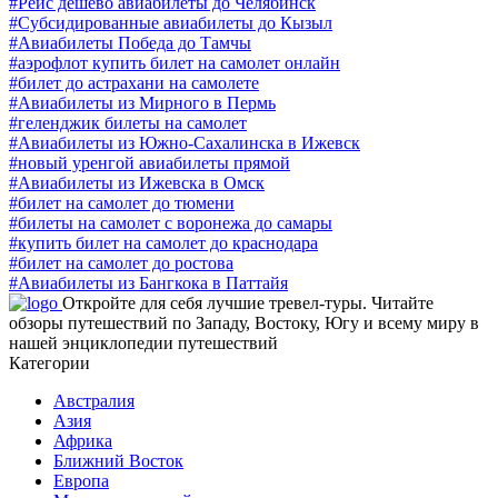
#Рейс дешево авиабилеты до Челябинск
#Субсидированные авиабилеты до Кызыл
#Авиабилеты Победа до Тамчы
#аэрофлот купить билет на самолет онлайн
#билет до астрахани на самолете
#Авиабилеты из Мирного в Пермь
#геленджик билеты на самолет
#Авиабилеты из Южно-Сахалинска в Ижевск
#новый уренгой авиабилеты прямой
#Авиабилеты из Ижевска в Омск
#билет на самолет до тюмени
#билеты на самолет с воронежа до самары
#купить билет на самолет до краснодара
#билет на самолет до ростова
#Авиабилеты из Бангкока в Паттайя
Откройте для себя лучшие тревел-туры. Читайте
обзоры путешествий по Западу, Востоку, Югу и всему миру в
нашей энциклопедии путешествий
Категории
Австралия
Азия
Африка
Ближний Восток
Европа