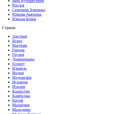
Мир путешествий
Россия
Северная Америка
Южная Америка
Южная Корея
Страны
Австрия
Белиз
Вьетнам
Греция
Грузия
Доминикана
Египет
Израиль
Индия
Индонезия
Испания
Италия
Казахстан
Камбоджа
Китай
Малайзия
Мальдивы