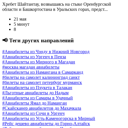
Хребет Шайтантау, возвышаясь на стыке Оренбургской
области и Башкортостана в Уральских горах, предст...
21 мая
5 минут
8
📢 Теги других направлений
#Авиабилеты из Чэнду в Нижний Новгород
#Авиабилеты из Ургенч в Пенза
#Авиабилеты из Мирного в Магадан
#москва магадан авиабилеты
#Авиабилеты из Намангана в Самарканд
#билеты на самолет калининград санкт
#билеты на самолет петербург мурманск
#Авиабилеты из Пхукета в Талакан
#Льготные авиабилеты до Надым
#Авиабилеты из Самары в Удачный
#Авиабилеты Ямал до Наманган
#Скайсканер авиабилетов до Махачкала
#Авиабилеты из Сочи в Ургенч
#Авиабилеты из Усть-Каменогорска в Мирный
#Рейс дешево авиабилеты до Горно-Алтайск