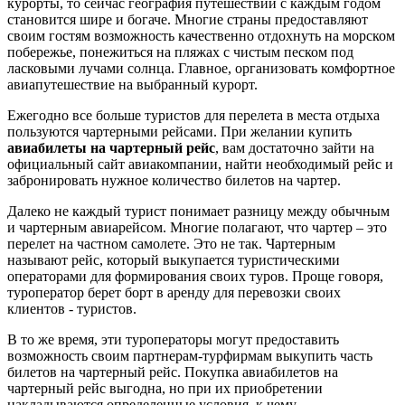
курорты, то сейчас география путешествий с каждым годом
становится шире и богаче. Многие страны предоставляют
своим гостям возможность качественно отдохнуть на морском
побережье, понежиться на пляжах с чистым песком под
ласковыми лучами солнца. Главное, организовать комфортное
авиапутешествие на выбранный курорт.
Ежегодно все больше туристов для перелета в места отдыха
пользуются чартерными рейсами. При желании купить
авиабилеты на чартерный рейс
, вам достаточно зайти на
официальный сайт авиакомпании, найти необходимый рейс и
забронировать нужное количество билетов на чартер.
Далеко не каждый турист понимает разницу между обычным
и чартерным авиарейсом. Многие полагают, что чартер – это
перелет на частном самолете. Это не так. Чартерным
называют рейс, который выкупается туристическими
операторами для формирования своих туров. Проще говоря,
туроператор берет борт в аренду для перевозки своих
клиентов - туристов.
В то же время, эти туроператоры могут предоставить
возможность своим партнерам-турфирмам выкупить часть
билетов на чартерный рейс. Покупка авиабилетов на
чартерный рейс выгодна, но при их приобретении
накладываются определенные условия, к чему