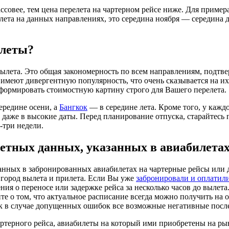
ссовее, тем цена перелета на чартерном рейсе ниже. Для пример
ета на данных направлениях, это середина ноября — середина де
илеты?
ылета. Это общая закономерность по всем направлениям, подтв
меют дивергентную популярность, что очень сказывается на их 
сформировать стоимостную картину строго для Вашего перелета.
ередине осени, а
Бангкок
— в середине лета. Кроме того, у кажд
ь даже в высокие даты. Перед планирование отпуска, старайтес
-три недели.
етных данных, указанных в авиабилета
нных в забронированных авиабилетах на чартерные рейсы или д
 город вылета и прилета. Если Вы уже
забронировали и оплатил
ения о переносе или задержке рейса за несколько часов до вылет
е о том, что актуальное расписание всегда можно получить на 
ак в случае допущенных ошибок все возможные негативные послед
артерного рейса, авиабилеты на который ими приобретены на ры