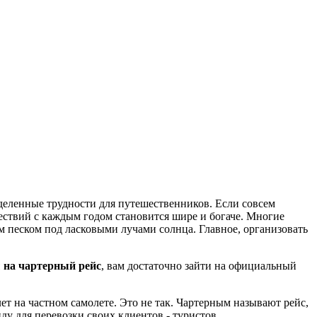
деленные трудности для путешественников. Если совсем
ествий с каждым годом становится шире и богаче. Многие
м песком под ласковыми лучами солнца. Главное, организовать
 на чартерный рейс
, вам достаточно зайти на официальный
т на частном самолете. Это не так. Чартерным называют рейс,
у для перевозки своих клиентов - туристов.