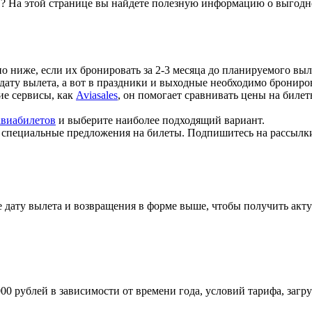
"
? На этой странице вы найдете полезную информацию о выгодно
но ниже, если их бронировать за 2-3 месяца до планируемого выл
 дату вылета, а вот в праздники и выходные необходимо брониров
кие сервисы, как
Aviasales
, он помогает сравнивать цены на биле
авиабилетов
и выберите наиболее подходящий вариант.
т специальные предложения на билеты. Подпишитесь на рассылк
 дату вылета и возвращения в форме выше, чтобы получить акту
000 рублей в зависимости от времени года, условий тарифа, заг