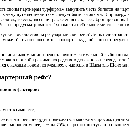
ость своим партнерам-турфирмам выкупить часть билетов на чар
к чему путешественникам следует быть готовыми. К примеру, на
виях, то есть, здесь нет разделения на классы бронирования. 
ейсы не предусматривается. Однако эти небольшие минусы с лих
купки авиабилетов на регулярный авиарейс? Лишь непостоянств
р может быть совершен в те аэропорты, куда обычно нет регуляр
ногие авиакомпании предоставляют максимальный выбор по дат
йс можно в онлайн режиме посредством денежного перевода или 
тся с каждым годом популярнее, а чартеры в Шарм эль Шейх за
чартерный рейс?
сновных факторов:
 мест в самолете;
ается, что рейс не будет пользоваться высоким спросом, ценник
амолет заполнен менее, чем на 75%, на рынок поступают горящие 