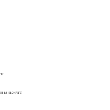
ет
й авиабилет!