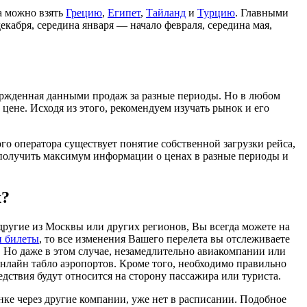
а можно взять
Грецию
,
Египет
,
Тайланд
и
Турцию
. Главными
кабря, середина января — начало февраля, середина мая,
ержденная данными продаж за разные периоды. Но в любом
цене. Исходя из этого, рекомендуем изучать рынок и его
ого оператора существует понятие собственной загрузки рейса,
ь получить максимум информации о ценах в разные периоды и
х?
ругие из Москвы или других регионов, Вы всегда можете на
и билеты
, то все изменения Вашего перелета вы отслеживаете
а. Но даже в этом случае, незамедлительно авиакомпании или
онлайн табло аэропортов. Кроме того, необходимо правильно
ствия будут относится на сторону пассажира или туриста.
нке через другие компании, уже нет в расписании. Подобное