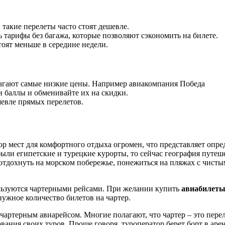
: такие перелеты часто стоят дешевле.
ь тарифы без багажа, которые позволяют сэкономить на билете.
тоят меньше в середине недели.
агают самые низкие цены. Например авиакомпания Победа
и баллы и обменивайте их на скидки.
шевле прямых перелетов.
 мест для комфортного отдыха огромен, что представляет опре
ли египетские и турецкие курорты, то сейчас география путеш
отдохнуть на морском побережье, понежиться на пляжах с чисты
ользуются чартерными рейсами. При желании купить
авиабилеты
ужное количество билетов на чартер.
ртерным авиарейсом. Многие полагают, что чартер – это переле
ния своих туров. Проще говоря, туроператор берет борт в аренд