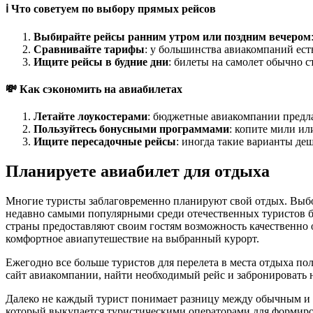
ℹ️ Что советуем по выбору прямых рейсов
Выбирайте рейсы ранним утром или поздним вечером
Сравнивайте тарифы
: у большинства авиакомпаний ест
Ищите рейсы в будние дни
: билеты на самолет обычно с
💸 Как сэкономить на авиабилетах
Летайте лоукостерами
: бюджетные авиакомпании предл
Пользуйтесь бонусными программами
: копите мили ил
Ищите пересадочные рейсы
: иногда такие варианты де
Планируете авиабилет для отдыха
Многие туристы заблаговременно планируют свой отдых. Выбор
недавно самыми популярными среди отечественных туристов бы
страны предоставляют своим гостям возможность качественно 
комфортное авиапутешествие на выбранный курорт.
Ежегодно все больше туристов для перелета в места отдыха п
сайт авиакомпании, найти необходимый рейс и забронировать н
Далеко не каждый турист понимает разницу между обычным и ча
который выкупается туристическими операторами для формирова