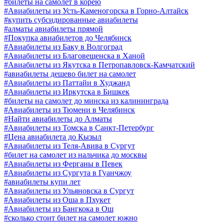
#билеты на самолет в корею
#Авиабилеты из Усть-Каменогорска в Горно-Алтайск
#купить субсидированные авиабилеты
#алматы авиабилеты прямой
#Покупка авиабилетов до Челябинск
#Авиабилеты из Баку в Волгоград
#Авиабилеты из Благовещенска в Ханой
#Авиабилеты из Якутска в Петропавловск-Камчатский
#авиабилеты дешево билет на самолет
#Авиабилеты из Паттайи в Худжанд
#Авиабилеты из Иркутска в Бишкек
#билеты на самолет до минска из калининграда
#Авиабилеты из Тюмени в Челябинск
#Найти авиабилеты до Алматы
#Авиабилеты из Томска в Санкт-Петербург
#Цена авиабилета до Кызыл
#Авиабилеты из Теля-Авива в Сургут
#билет на самолет из нальчика до москвы
#Авиабилеты из Ферганы в Певек
#Авиабилеты из Сургута в Гуанчжоу
#авиабилеты купи лет
#Авиабилеты из Ульяновска в Сургут
#Авиабилеты из Оша в Пхукет
#Авиабилеты из Бангкока в Ош
#сколько стоит билет на самолет южно