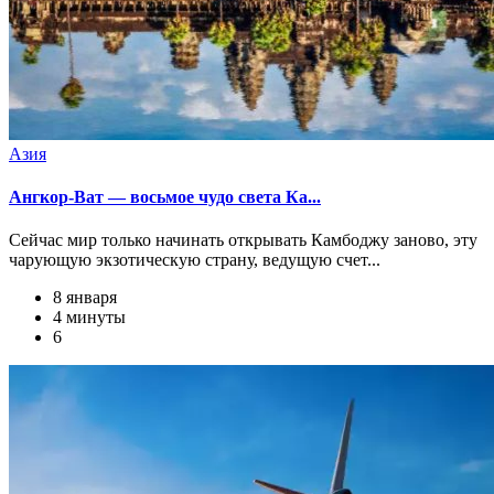
Азия
Ангкор-Ват — восьмое чудо света Ка...
Сейчас мир только начинать открывать Камбоджу заново, эту
чарующую экзотическую страну, ведущую счет...
8 января
4 минуты
6