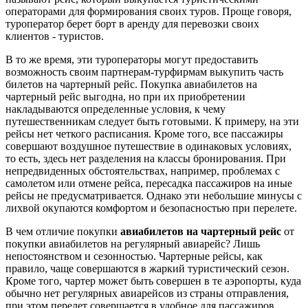
операторами для формирования своих туров. Проще говоря,
туроператор берет борт в аренду для перевозки своих
клиентов - туристов.
В то же время, эти туроператоры могут предоставить
возможность своим партнерам-турфирмам выкупить часть
билетов на чартерный рейс. Покупка авиабилетов на
чартерный рейс выгодна, но при их приобретении
накладываются определенные условия, к чему
путешественникам следует быть готовыми. К примеру, на эти
рейсы нет четкого расписания. Кроме того, все пассажиры
совершают воздушное путешествие в одинаковых условиях,
то есть, здесь нет разделения на классы бронирования. При
непредвиденных обстоятельствах, например, проблемах с
самолетом или отмене рейса, пересадка пассажиров на иные
рейсы не предусматривается. Однако эти небольшие минусы с
лихвой окупаются комфортом и безопасностью при перелете.
В чем отличие покупки
авиабилетов на чартерный рейс
от
покупки авиабилетов на регулярный авиарейс? Лишь
непостоянством и сезонностью. Чартерные рейсы, как
правило, чаще совершаются в жаркий туристический сезон.
Кроме того, чартер может быть совершен в те аэропорты, куда
обычно нет регулярных авиарейсов из страны отправления,
при этом перелет совершается в удобное для пассажиров