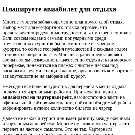
Планируете авиабилет для отдыха
Многие туристы заблаговременно планируют свой отдых.
Выбор мест для комфортного отдыха огромен, что
представляет определенные трудности для путешественников.
Если совсем недавно самыми популярными среди
отечественных туристов были египетские и турецкие
курорты, то сейчас география путешествий с каждым годом
становится шире и богаче. Многие страны предоставляют
своим гостям возможность качественно отдохнуть на морском
побережье, понежиться на пляжах с чистым песком под
ласковыми лучами солнца. Главное, организовать комфортное
авиапутешествие на выбранный курорт.
Ежегодно все больше туристов для перелета в места отдыха
пользуются чартерными рейсами. При желании купить
авиабилеты на чартерный рейс
, вам достаточно зайти на
официальный сайт авиакомпании, найти необходимый рейс и
забронировать нужное количество билетов на чартер.
Далеко не каждый турист понимает разницу между обычным
и чартерным авиарейсом. Многие полагают, что чартер – это
перелет на частном самолете. Это не так. Чартерным
называют рейс, который выкупается туристическими