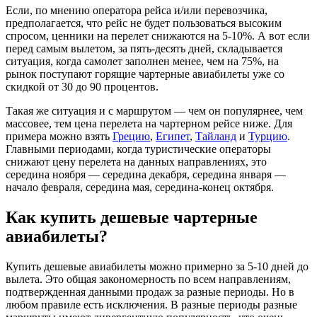
Если, по мнению оператора рейса и/или перевозчика,
предполагается, что рейс не будет пользоваться высоким
спросом, ценники на перелет снижаются на 5-10%. А вот если
перед самым вылетом, за пять-десять дней, складывается
ситуация, когда самолет заполнен менее, чем на 75%, на
рынок поступают горящие чартерные авиабилеты уже со
скидкой от 30 до 90 процентов.
Такая же ситуация и с маршрутом — чем он популярнее, чем
массовее, тем цена перелета на чартерном рейсе ниже. Для
примера можно взять
Грецию
,
Египет
,
Тайланд
и
Турцию
.
Главными периодами, когда туристические операторы
снижают цену перелета на данных направлениях, это
середина ноября — середина декабря, середина января —
начало февраля, середина мая, середина-конец октября.
Как купить дешевые чартерные
авиабилеты?
Купить дешевые авиабилеты можно примерно за 5-10 дней до
вылета. Это общая закономерность по всем направлениям,
подтвержденная данными продаж за разные периоды. Но в
любом правиле есть исключения. В разные периоды разные