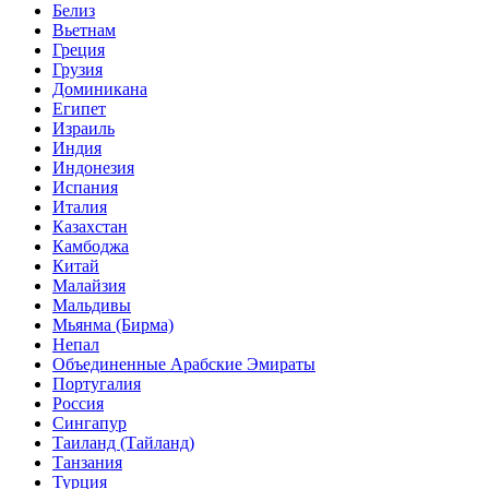
Белиз
Вьетнам
Греция
Грузия
Доминикана
Египет
Израиль
Индия
Индонезия
Испания
Италия
Казахстан
Камбоджа
Китай
Малайзия
Мальдивы
Мьянма (Бирма)
Непал
Объединенные Арабские Эмираты
Португалия
Россия
Сингапур
Таиланд (Тайланд)
Танзания
Турция