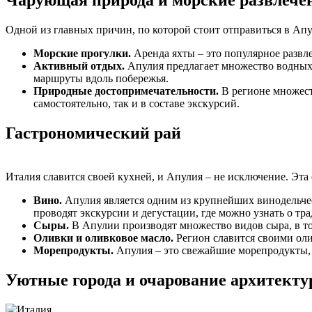
Чарующая природа и морские развлече
Одной из главных причин, по которой стоит отправиться в Апул
Морские прогулки.
Аренда яхты – это популярное развл
Активный отдых.
Апулия предлагает множество водных р
маршруты вдоль побережья.
Природные достопримечательности.
В регионе множест
самостоятельно, так и в составе экскурсий.
Гастрономический рай
Италия славится своей кухней, и Апулия – не исключение. Эта 
Вино.
Апулия является одним из крупнейших винодельческ
проводят экскурсии и дегустации, где можно узнать о тр
Сыры.
В Апулии производят множество видов сыра, в то
Оливки и оливковое масло.
Регион славится своими ол
Морепродукты.
Апулия – это свежайшие морепродукты, 
Уютные города и очарование архитект