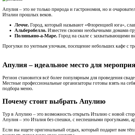
Апулия – это не только природа и гастрономия, но и очароват
Италии прошлых веков.
Лечче.
Город, который называют «Флоренцией юга», слав
Альберобелло.
Известен своими необычными домами-тр
Полиньяно-а-Маре.
Город на скале с захватывающими в
Прогулки по уютным улочкам, посещение небольших кафе с тр
Апулия – идеальное место для меропри
Регион становится всё более популярным для проведения свад
Местные профессиональные организаторы готовы взять на себя
подбора меню.
Почему стоит выбрать Апулию
Тур в Апулию – это возможность открыть Италию с новой стор
Апулия – это Италия без спешки, с неспешными прогулками, а
Если вы ищете оригинальный отдых, который подарит вам тёп