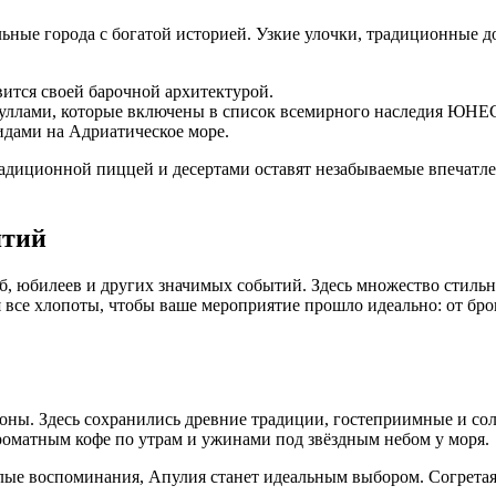
ельные города с богатой историей. Узкие улочки, традиционные 
ится своей барочной архитектурой.
уллами, которые включены в список всемирного наследия ЮН
идами на Адриатическое море.
адиционной пиццей и десертами оставят незабываемые впечатле
ятий
еб, юбилеев и других значимых событий. Здесь множество стиль
 все хлопоты, чтобы ваше мероприятие прошло идеально: от бро
оны. Здесь сохранились древние традиции, гостеприимные и со
роматным кофе по утрам и ужинами под звёздным небом у моря.
лые воспоминания, Апулия станет идеальным выбором. Согретая