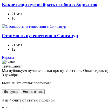
Какие вещи нужно брать с собой в Хорватию
21 мая
10
Стоимость путешествия в Сингапур
21 мая
12
Европа
TravelCareer
Мы публикуем лучшие статьи про путешествия. Опыт гидов, пу
3 декабря
Была ли эта статья полезной?
Да, супер
Нет, не очень
4
из
4
считают статью полезной