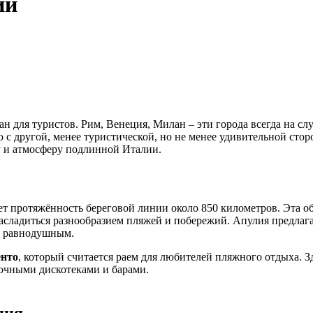
ии
ан для туристов. Рим, Венеция, Милан – эти города всегда на с
с другой, менее туристической, но не менее удивительной сторо
у и атмосферу подлинной Италии.
ет протяжённость береговой линии около 850 километров. Эта о
насладиться разнообразием пляжей и побережий. Апулия предлаг
ят равнодушным.
нто
, который считается раем для любителей пляжного отдыха. 
ночными дискотеками и барами.