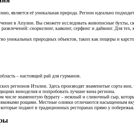
ния
ию, является её уникальная природа. Регион идеально подходит 
ечение в Апулии. Вы сможете исследовать живописные бухты, ск
азвлечений: сноркелинг, каякинг, серфинг и дайвинг. Для тех, 
во уникальных природных объектов, таких как пещеры и карсто
область – настоящий рай для гурманов.
их регионов Италии. Здесь производят знаменитые сорта вин, т
адициях виноделия и попробовать лучшие вина региона.
м числе знаменитую буррату – нежный и сливочный сыр, которы
ивковыми рощами. Местные оливки отличаются насыщенным вкусо
которые подают в традиционных ресторанах прямо у побережья
уры