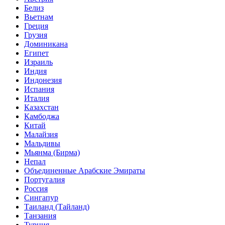
Белиз
Вьетнам
Греция
Грузия
Доминикана
Египет
Израиль
Индия
Индонезия
Испания
Италия
Казахстан
Камбоджа
Китай
Малайзия
Мальдивы
Мьянма (Бирма)
Непал
Объединенные Арабские Эмираты
Португалия
Россия
Сингапур
Таиланд (Тайланд)
Танзания
Турция