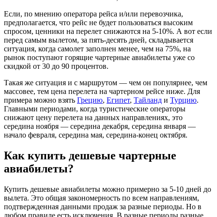
Если, по мнению оператора рейса и/или перевозчика,
предполагается, что рейс не будет пользоваться высоким
спросом, ценники на перелет снижаются на 5-10%. А вот если
перед самым вылетом, за пять-десять дней, складывается
ситуация, когда самолет заполнен менее, чем на 75%, на
рынок поступают горящие чартерные авиабилеты уже со
скидкой от 30 до 90 процентов.
Такая же ситуация и с маршрутом — чем он популярнее, чем
массовее, тем цена перелета на чартерном рейсе ниже. Для
примера можно взять
Грецию
,
Египет
,
Тайланд
и
Турцию
.
Главными периодами, когда туристические операторы
снижают цену перелета на данных направлениях, это
середина ноября — середина декабря, середина января —
начало февраля, середина мая, середина-конец октября.
Как купить дешевые чартерные
авиабилеты?
Купить дешевые авиабилеты можно примерно за 5-10 дней до
вылета. Это общая закономерность по всем направлениям,
подтвержденная данными продаж за разные периоды. Но в
любом правиле есть исключения. В разные периоды разные