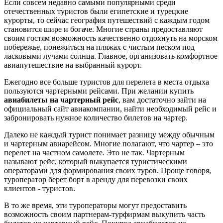
Если совсем недавно самыми популярными среди
отечественных туристов были египетские и турецкие
курорты, то сейчас география путешествий с каждым годом
становится шире и богаче. Многие страны предоставляют
своим гостям возможность качественно отдохнуть на морском
побережье, понежиться на пляжах с чистым песком под
ласковыми лучами солнца. Главное, организовать комфортное
авиапутешествие на выбранный курорт.
Ежегодно все больше туристов для перелета в места отдыха
пользуются чартерными рейсами. При желании купить
авиабилеты на чартерный рейс
, вам достаточно зайти на
официальный сайт авиакомпании, найти необходимый рейс и
забронировать нужное количество билетов на чартер.
Далеко не каждый турист понимает разницу между обычным
и чартерным авиарейсом. Многие полагают, что чартер – это
перелет на частном самолете. Это не так. Чартерным
называют рейс, который выкупается туристическими
операторами для формирования своих туров. Проще говоря,
туроператор берет борт в аренду для перевозки своих
клиентов - туристов.
В то же время, эти туроператоры могут предоставить
возможность своим партнерам-турфирмам выкупить часть