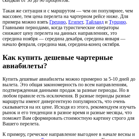
скидкой от 30 до 90 процентов.
Такая же ситуация и с маршрутом — чем он популярнее, чем
массовее, тем цена перелета на чартерном рейсе ниже. Для
примера можно взять
Грецию
,
Египет
,
Тайланд
и
Турцию
.
Главными периодами, когда туристические операторы
снижают цену перелета на данных направлениях, это
середина ноября — середина декабря, середина января —
начало февраля, середина мая, середина-конец октября.
Как купить дешевые чартерные
авиабилеты?
Купить дешевые авиабилеты можно примерно за 5-10 дней до
вылета. Это общая закономерность по всем направлениям,
подтвержденная данными продаж за разные периоды. Но в
любом правиле есть исключения. В разные периоды разные
маршруты имеют дивергентную популярность, что очень
сказывается на их цене. Исходя из этого, рекомендуем изучать
рынок и его тенденции в разное время и разные месяцы, что
поможет Вам сформировать стоимостную картину строго для
Вашего перелета.
К примеру, греческое направление выгоднее в начале весны и