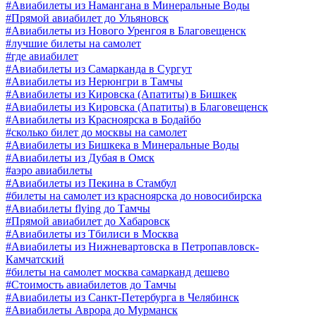
#Авиабилеты из Намангана в Минеральные Воды
#Прямой авиабилет до Ульяновск
#Авиабилеты из Нового Уренгоя в Благовещенск
#лучшие билеты на самолет
#где авиабилет
#Авиабилеты из Самарканда в Сургут
#Авиабилеты из Нерюнгри в Тамчы
#Авиабилеты из Кировска (Апатиты) в Бишкек
#Авиабилеты из Кировска (Апатиты) в Благовещенск
#Авиабилеты из Красноярска в Бодайбо
#сколько билет до москвы на самолет
#Авиабилеты из Бишкека в Минеральные Воды
#Авиабилеты из Дубая в Омск
#аэро авиабилеты
#Авиабилеты из Пекина в Стамбул
#билеты на самолет из красноярска до новосибирска
#Авиабилеты flying до Тамчы
#Прямой авиабилет до Хабаровск
#Авиабилеты из Тбилиси в Москва
#Авиабилеты из Нижневартовска в Петропавловск-
Камчатский
#билеты на самолет москва самарканд дешево
#Стоимость авиабилетов до Тамчы
#Авиабилеты из Санкт-Петербурга в Челябинск
#Авиабилеты Аврора до Мурманск