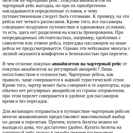
билетов на чартерный рейс. Покупка авиабилетов на
чартерный рейс выгодна, но при их приобретении
накладываются определенные условия, к чему
путешественникам следует быть готовыми. К примеру, на эти
рейсы нет четкого расписания. Кроме того, все пассажиры
совершают воздушное путешествие в одинаковых условиях,
то есть, здесь нет разделения на классы бронирования. При
непредвиденных обстоятельствах, например, проблемах с
самолетом или отмене рейса, пересадка пассажиров на иные
рейсы не предусматривается. Однако эти небольшие минусы с
лихвой окупаются комфортом и безопасностью при перелете.
В чем отличие покупки
авиабилетов на чартерный рейс
от
покупки авиабилетов на регулярный авиарейс? Лишь
непостоянством и сезонностью. Чартерные рейсы, как
правило, чаще совершаются в жаркий туристический сезон.
Кроме того, чартер может быть совершен в те аэропорты, куда
обычно нет регулярных авиарейсов из страны отправления,
при этом перелет совершается в удобное для пассажиров
время и без пересадок.
Для желающих отправиться в путешествие чартерным рейсом
многие авиакомпании предоставляют максимальный выбор
по датам и перелетам. Причем, купить билеты можно не
выходя из дома, что достаточно удобно. Купить билеты на
чартерный рейс можно в онлайн режиме посредством