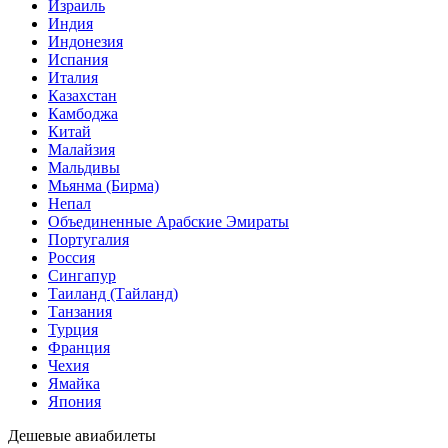
Израиль
Индия
Индонезия
Испания
Италия
Казахстан
Камбоджа
Китай
Малайзия
Мальдивы
Мьянма (Бирма)
Непал
Объединенные Арабские Эмираты
Португалия
Россия
Сингапур
Таиланд (Тайланд)
Танзания
Турция
Франция
Чехия
Ямайка
Япония
Дешевые авиабилеты