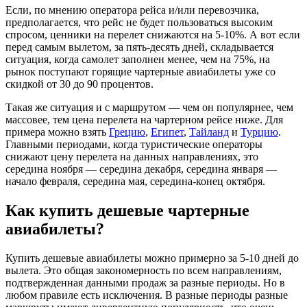
Если, по мнению оператора рейса и/или перевозчика,
предполагается, что рейс не будет пользоваться высоким
спросом, ценники на перелет снижаются на 5-10%. А вот если
перед самым вылетом, за пять-десять дней, складывается
ситуация, когда самолет заполнен менее, чем на 75%, на
рынок поступают горящие чартерные авиабилеты уже со
скидкой от 30 до 90 процентов.
Такая же ситуация и с маршрутом — чем он популярнее, чем
массовее, тем цена перелета на чартерном рейсе ниже. Для
примера можно взять
Грецию
,
Египет
,
Тайланд
и
Турцию
.
Главными периодами, когда туристические операторы
снижают цену перелета на данных направлениях, это
середина ноября — середина декабря, середина января —
начало февраля, середина мая, середина-конец октября.
Как купить дешевые чартерные
авиабилеты?
Купить дешевые авиабилеты можно примерно за 5-10 дней до
вылета. Это общая закономерность по всем направлениям,
подтвержденная данными продаж за разные периоды. Но в
любом правиле есть исключения. В разные периоды разные