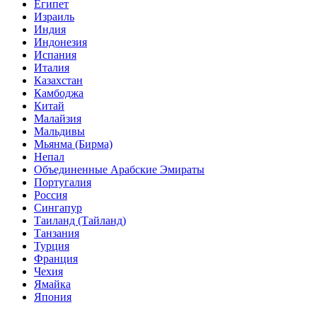
Египет
Израиль
Индия
Индонезия
Испания
Италия
Казахстан
Камбоджа
Китай
Малайзия
Мальдивы
Мьянма (Бирма)
Непал
Объединенные Арабские Эмираты
Португалия
Россия
Сингапур
Таиланд (Тайланд)
Танзания
Турция
Франция
Чехия
Ямайка
Япония