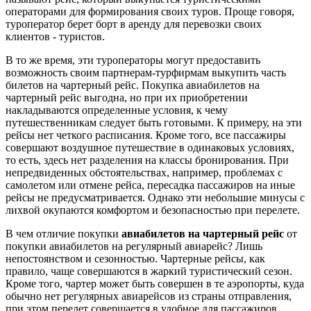
операторами для формирования своих туров. Проще говоря,
туроператор берет борт в аренду для перевозки своих
клиентов - туристов.
В то же время, эти туроператоры могут предоставить
возможность своим партнерам-турфирмам выкупить часть
билетов на чартерный рейс. Покупка авиабилетов на
чартерный рейс выгодна, но при их приобретении
накладываются определенные условия, к чему
путешественникам следует быть готовыми. К примеру, на эти
рейсы нет четкого расписания. Кроме того, все пассажиры
совершают воздушное путешествие в одинаковых условиях,
то есть, здесь нет разделения на классы бронирования. При
непредвиденных обстоятельствах, например, проблемах с
самолетом или отмене рейса, пересадка пассажиров на иные
рейсы не предусматривается. Однако эти небольшие минусы с
лихвой окупаются комфортом и безопасностью при перелете.
В чем отличие покупки
авиабилетов на чартерный рейс
от
покупки авиабилетов на регулярный авиарейс? Лишь
непостоянством и сезонностью. Чартерные рейсы, как
правило, чаще совершаются в жаркий туристический сезон.
Кроме того, чартер может быть совершен в те аэропорты, куда
обычно нет регулярных авиарейсов из страны отправления,
при этом перелет совершается в удобное для пассажиров