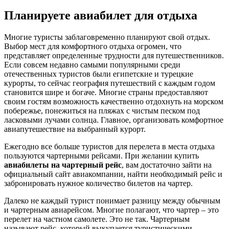
Планируете авиабилет для отдыха
Многие туристы заблаговременно планируют свой отдых.
Выбор мест для комфортного отдыха огромен, что
представляет определенные трудности для путешественников.
Если совсем недавно самыми популярными среди
отечественных туристов были египетские и турецкие
курорты, то сейчас география путешествий с каждым годом
становится шире и богаче. Многие страны предоставляют
своим гостям возможность качественно отдохнуть на морском
побережье, понежиться на пляжах с чистым песком под
ласковыми лучами солнца. Главное, организовать комфортное
авиапутешествие на выбранный курорт.
Ежегодно все больше туристов для перелета в места отдыха
пользуются чартерными рейсами. При желании купить
авиабилеты на чартерный рейс
, вам достаточно зайти на
официальный сайт авиакомпании, найти необходимый рейс и
забронировать нужное количество билетов на чартер.
Далеко не каждый турист понимает разницу между обычным
и чартерным авиарейсом. Многие полагают, что чартер – это
перелет на частном самолете. Это не так. Чартерным
называют рейс, который выкупается туристическими