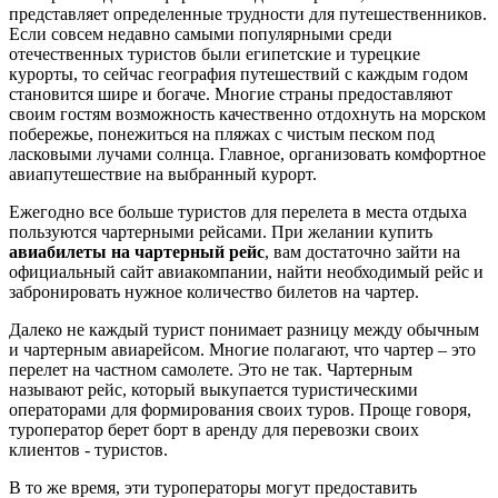
представляет определенные трудности для путешественников.
Если совсем недавно самыми популярными среди
отечественных туристов были египетские и турецкие
курорты, то сейчас география путешествий с каждым годом
становится шире и богаче. Многие страны предоставляют
своим гостям возможность качественно отдохнуть на морском
побережье, понежиться на пляжах с чистым песком под
ласковыми лучами солнца. Главное, организовать комфортное
авиапутешествие на выбранный курорт.
Ежегодно все больше туристов для перелета в места отдыха
пользуются чартерными рейсами. При желании купить
авиабилеты на чартерный рейс
, вам достаточно зайти на
официальный сайт авиакомпании, найти необходимый рейс и
забронировать нужное количество билетов на чартер.
Далеко не каждый турист понимает разницу между обычным
и чартерным авиарейсом. Многие полагают, что чартер – это
перелет на частном самолете. Это не так. Чартерным
называют рейс, который выкупается туристическими
операторами для формирования своих туров. Проще говоря,
туроператор берет борт в аренду для перевозки своих
клиентов - туристов.
В то же время, эти туроператоры могут предоставить