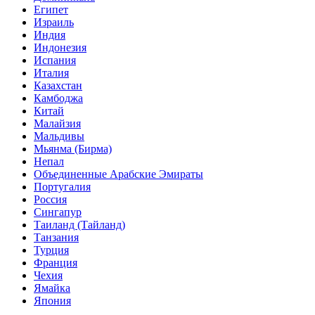
Египет
Израиль
Индия
Индонезия
Испания
Италия
Казахстан
Камбоджа
Китай
Малайзия
Мальдивы
Мьянма (Бирма)
Непал
Объединенные Арабские Эмираты
Португалия
Россия
Сингапур
Таиланд (Тайланд)
Танзания
Турция
Франция
Чехия
Ямайка
Япония