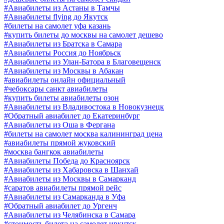
#Авиабилеты из Астаны в Тамчы
#Авиабилеты flying до Якутск
#билеты на самолет уфа казань
#купить билеты до москвы на самолет дешево
#Авиабилеты из Братска в Самара
#Авиабилеты Россия до Ноябрьск
#Авиабилеты из Улан-Батора в Благовещенск
#Авиабилеты из Москвы в Абакан
#авиабилеты онлайн официальный
#чебоксары санкт авиабилеты
#купить билеты авиабилеты озон
#Авиабилеты из Владивостока в Новокузнецк
#Обратный авиабилет до Екатеринбург
#Авиабилеты из Оша в Фергана
#билеты на самолет москва калининград цена
#авиабилеты прямой жуковский
#москва бангкок авиабилеты
#Авиабилеты Победа до Красноярск
#Авиабилеты из Хабаровска в Шанхай
#Авиабилеты из Москвы в Самарканд
#саратов авиабилеты прямой рейс
#Авиабилеты из Самарканда в Уфа
#Обратный авиабилет до Ургенч
#Авиабилеты из Челябинска в Самара
#стоимость билета на самолет иркутск