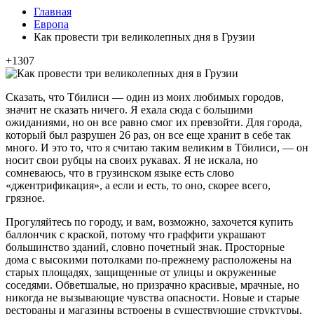
Главная
Европа
Как провести три великолепных дня в Грузии
+1307
Сказать, что Тбилиси — один из моих любимых городов,
значит не сказать ничего. Я ехала сюда с большими
ожиданиями, но он все равно смог их превзойти. Для города,
который был разрушен 26 раз, он все еще хранит в себе так
много. И это то, что я считаю таким великим в Тбилиси, — он
носит свои рубцы на своих рукавах. Я не искала, но
сомневаюсь, что в грузинском языке есть слово
«джентрификация», а если и есть, то оно, скорее всего,
грязное.
Прогуляйтесь по городу, и вам, возможно, захочется купить
баллончик с краской, потому что граффити украшают
большинство зданий, словно почетный знак. Просторные
дома с высокими потолками по-прежнему расположены на
старых площадях, защищенные от улицы и окруженные
соседями. Обветшалые, но призрачно красивые, мрачные, но
никогда не вызывающие чувства опасности. Новые и старые
рестораны и магазины встроены в существующие структуры,