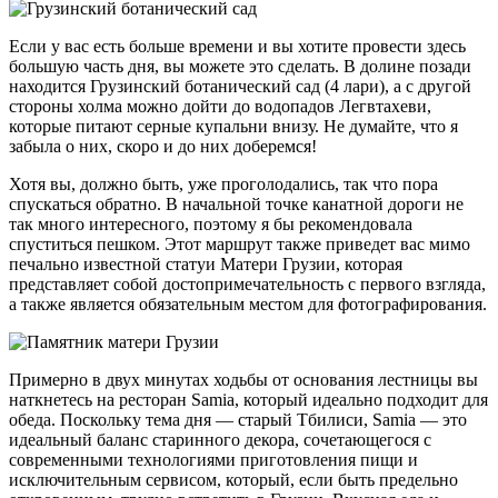
Если у вас есть больше времени и вы хотите провести здесь
большую часть дня, вы можете это сделать. В долине позади
находится Грузинский ботанический сад (4 лари), а с другой
стороны холма можно дойти до водопадов Легвтахеви,
которые питают серные купальни внизу. Не думайте, что я
забыла о них, скоро и до них доберемся!
Хотя вы, должно быть, уже проголодались, так что пора
спускаться обратно. В начальной точке канатной дороги не
так много интересного, поэтому я бы рекомендовала
спуститься пешком. Этот маршрут также приведет вас мимо
печально известной статуи Матери Грузии, которая
представляет собой достопримечательность с первого взгляда,
а также является обязательным местом для фотографирования.
Примерно в двух минутах ходьбы от основания лестницы вы
наткнетесь на ресторан Samia, который идеально подходит для
обеда. Поскольку тема дня — старый Тбилиси, Samia — это
идеальный баланс старинного декора, сочетающегося с
современными технологиями приготовления пищи и
исключительным сервисом, который, если быть предельно