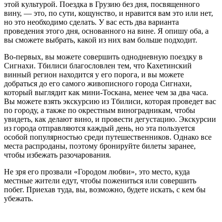
этой культурой. Поездка в Грузию без дня, посвященного
вину, — это, по сути, кощунство, и нравится вам это или нет,
но это необходимо сделать. У вас есть два варианта
проведения этого дня, основанного на вине. Я опишу оба, а
вы сможете выбрать, какой из них вам больше подходит.
Во-первых, вы можете совершить однодневную поездку в
Сигнахи. Тбилиси благословлен тем, что Кахетинский
винный регион находится у его порога, и вы можете
добраться до его самого живописного города Сигнахи,
который выглядит как мини-Тоскана, менее чем за два часа.
Вы можете взять экскурсию из Тбилиси, которая проведет вас
по городу, а также по окрестным виноградникам, чтобы
увидеть, как делают вино, и провести дегустацию. Экскурсии
из города отправляются каждый день, но эта пользуется
особой популярностью среди путешественников. Однако все
места распроданы, поэтому бронируйте билеты заранее,
чтобы избежать разочарования.
Не зря его прозвали «Городом любви», это место, куда
местные жители едут, чтобы пожениться или совершить
побег. Приехав туда, вы, возможно, будете искать, с кем бы
убежать.