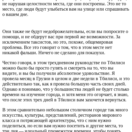
не нарушая целостности места, где они построены. Это не то
место, где люди будут улыбаться вам на улице или спрашивать
о вашем дне.
Они также не будут недоброжелательны, если вы попросите о
помощи, и не обдерут вас при первой же возможности. За
исключением таксистов, но это, похоже, общемировая
проблема. Все это говорит о том, что в этом месте нет
никакой фальши. Ничего не сделано для показухи.
Честно говоря, в этом трехдневном руководстве по Тбилиси
можно было бы просто гулять и смотреть на то, что вы
видите, и вы бы получили абсолютное удовольствие. Я
провела месяц в Грузии в целом и две недели в Тбилиси, и это
действительно так, как я провела большую часть своих дней.
Однако я понимаю, что у большинства людей не будет столько
времени на изучение города, и хотя меня это огорчает, я знаю,
что после этих трех дней в Тбилиси вам захочется вернуться.
В этом сравнительно небольшом столичном городе так много
искусства, культуры, представлений, ресторанов мирового
класса и потрясающей архитектуры, что с ним нужно
поделиться, но если вам нужно посетить и другие места, то
три дня — идеальный промежуток времени, чтобы понять