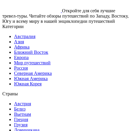
Откройте для себя лучшие
тревел-туры. Читайте обзоры путешествий по Западу, Востоку,
Югу и всему миру в нашей энциклопедии путешествий
Категории
Австралия
Азия
Африка
Ближний Восток
Европа
Мир путешествий
Россия
Северная Америка
Южная Америка
Южная Корея
Страны
Австрия
Белиз
Вьетнам
Греция
Грузия
Доминикана