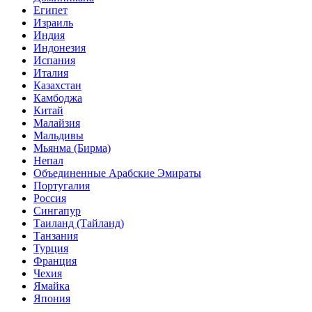
Египет
Израиль
Индия
Индонезия
Испания
Италия
Казахстан
Камбоджа
Китай
Малайзия
Мальдивы
Мьянма (Бирма)
Непал
Объединенные Арабские Эмираты
Португалия
Россия
Сингапур
Таиланд (Тайланд)
Танзания
Турция
Франция
Чехия
Ямайка
Япония