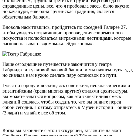
откровенным, трудно встретить в Грузии. Вкусная еда и
справедливые цены, все, что я пробовала здесь, было вкусно,
но качапури, еще одна грузинская традиция, является
обязательным блюдом.
Вдоволь насытившись, пройдитесь по соседней Галерее 27,
чтобы увидеть потрясающие произведения современного
искусства и полюбоваться витражными лестницами, которые
ласково называют «домом-калейдоскопом».
Наше сегодняшнее путешествие закончится у театра
Габриадзе и культовой часовой башни, и мы начнем путь туда,
но сначала нам нужно сделать пару остановок по пути.
Гуляя по городу и восхищаясь советским, неоклассическим и
византийским (среди многих других) стилями архитектуры,
вы можете задаться вопросом, как эта эклектичная смесь
влияний сошлась, чтобы создать то, что вы видите перед
собой сегодня. Поэтому отправтесь в Музей истории Тбилиси
(3 лари) и узнайте все об этом.
Когда вы закончите с этой экскурсией, загляните на мост
Свободы. Я знаю, что это не старый Тбилиси, и я не