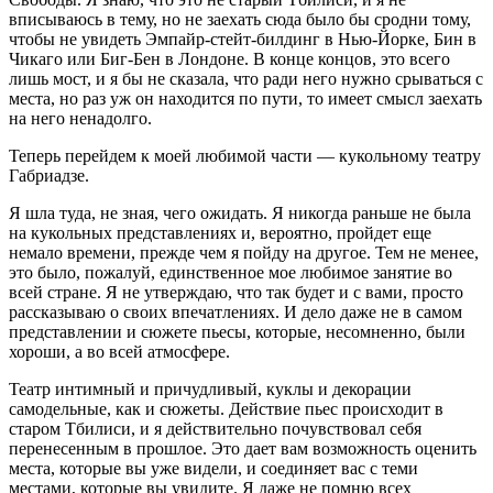
вписываюсь в тему, но не заехать сюда было бы сродни тому,
чтобы не увидеть Эмпайр-стейт-билдинг в Нью-Йорке, Бин в
Чикаго или Биг-Бен в Лондоне. В конце концов, это всего
лишь мост, и я бы не сказала, что ради него нужно срываться с
места, но раз уж он находится по пути, то имеет смысл заехать
на него ненадолго.
Теперь перейдем к моей любимой части — кукольному театру
Габриадзе.
Я шла туда, не зная, чего ожидать. Я никогда раньше не была
на кукольных представлениях и, вероятно, пройдет еще
немало времени, прежде чем я пойду на другое. Тем не менее,
это было, пожалуй, единственное мое любимое занятие во
всей стране. Я не утверждаю, что так будет и с вами, просто
рассказываю о своих впечатлениях. И дело даже не в самом
представлении и сюжете пьесы, которые, несомненно, были
хороши, а во всей атмосфере.
Театр интимный и причудливый, куклы и декорации
самодельные, как и сюжеты. Действие пьес происходит в
старом Тбилиси, и я действительно почувствовал себя
перенесенным в прошлое. Это дает вам возможность оценить
места, которые вы уже видели, и соединяет вас с теми
местами, которые вы увидите. Я даже не помню всех