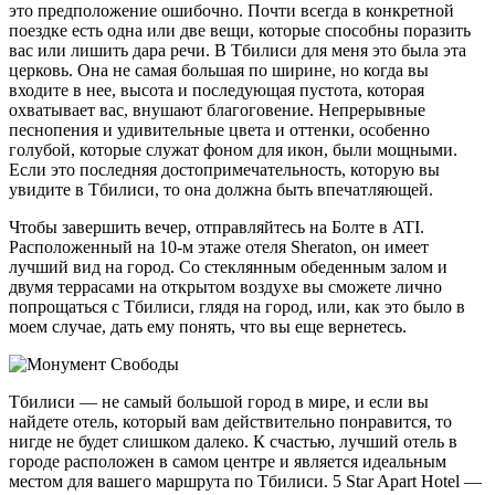
это предположение ошибочно. Почти всегда в конкретной
поездке есть одна или две вещи, которые способны поразить
вас или лишить дара речи. В Тбилиси для меня это была эта
церковь. Она не самая большая по ширине, но когда вы
входите в нее, высота и последующая пустота, которая
охватывает вас, внушают благоговение. Непрерывные
песнопения и удивительные цвета и оттенки, особенно
голубой, которые служат фоном для икон, были мощными.
Если это последняя достопримечательность, которую вы
увидите в Тбилиси, то она должна быть впечатляющей.
Чтобы завершить вечер, отправляйтесь на Болте в ATI.
Расположенный на 10-м этаже отеля Sheraton, он имеет
лучший вид на город. Со стеклянным обеденным залом и
двумя террасами на открытом воздухе вы сможете лично
попрощаться с Тбилиси, глядя на город, или, как это было в
моем случае, дать ему понять, что вы еще вернетесь.
Тбилиси — не самый большой город в мире, и если вы
найдете отель, который вам действительно понравится, то
нигде не будет слишком далеко. К счастью, лучший отель в
городе расположен в самом центре и является идеальным
местом для вашего маршрута по Тбилиси. 5 Star Apart Hotel —