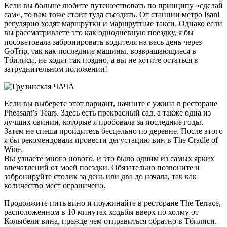
Если вы больше любите путешествовать по принципу «сделай
сам», то вам тоже стоит туда съездить. От станции метро Isani
регулярно ходят маршрутки и маршрутные такси. Однако если
вы рассматриваете это как однодневную поездку, я бы
посоветовала забронировать водителя на весь день через
GoTrip, так как последние машины, возвращающиеся в
Тбилиси, не ходят так поздно, а вы не хотите остаться в
затруднительном положении!
Если вы выберете этот вариант, начните с ужина в ресторане
Pheasant’s Tears. Здесь есть прекрасный сад, а также одна из
лучших свинин, которые я пробовала за последние годы.
Затем не спеша пройдитесь бесцельно по деревне. После этого
я бы рекомендовала провести дегустацию вин в The Cradle of
Wine.
Вы узнаете много нового, и это было одним из самых ярких
впечатлений от моей поездки. Обязательно позвоните и
забронируйте столик за день или два до начала, так как
количество мест ограничено.
Продолжите пить вино и поужинайте в ресторане The Terrace,
расположенном в 10 минутах ходьбы вверх по холму от
Колыбели вина, прежде чем отправиться обратно в Тбилиси.