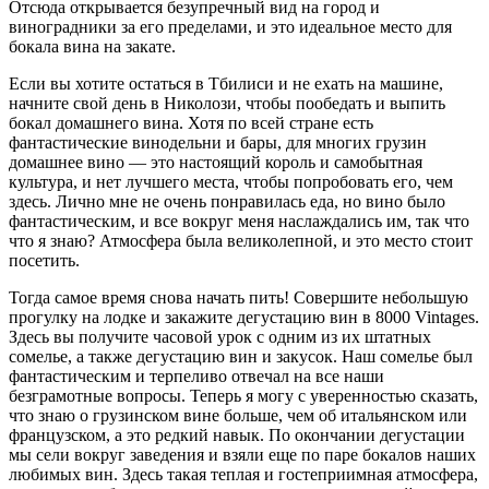
Отсюда открывается безупречный вид на город и
виноградники за его пределами, и это идеальное место для
бокала вина на закате.
Если вы хотите остаться в Тбилиси и не ехать на машине,
начните свой день в Николози, чтобы пообедать и выпить
бокал домашнего вина. Хотя по всей стране есть
фантастические винодельни и бары, для многих грузин
домашнее вино — это настоящий король и самобытная
культура, и нет лучшего места, чтобы попробовать его, чем
здесь. Лично мне не очень понравилась еда, но вино было
фантастическим, и все вокруг меня наслаждались им, так что
что я знаю? Атмосфера была великолепной, и это место стоит
посетить.
Тогда самое время снова начать пить! Совершите небольшую
прогулку на лодке и закажите дегустацию вин в 8000 Vintages.
Здесь вы получите часовой урок с одним из их штатных
сомелье, а также дегустацию вин и закусок. Наш сомелье был
фантастическим и терпеливо отвечал на все наши
безграмотные вопросы. Теперь я могу с уверенностью сказать,
что знаю о грузинском вине больше, чем об итальянском или
французском, а это редкий навык. По окончании дегустации
мы сели вокруг заведения и взяли еще по паре бокалов наших
любимых вин. Здесь такая теплая и гостеприимная атмосфера,