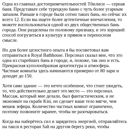
Одна из главных достопримечательностей Тбилиси — серная
баня. Представьте себе турецкую баню с чуть более угарным
запахом. Раньше в городе были сотни таких бань, но сейчас их
всего 12. Если вы ищете более аутентичные впечатления, то
можете воспользоваться одной из двух общественных бань
города. Они разделены по половому признаку, и это хороший
способ погрузиться в культуру в прямом и переносном
смысле.
Но для более целостного опыта я бы посоветовал вам
отправиться в Royal Bathhouse. Персонал сказал мне, что это
одна из старейших бань в городе, и, похоже, так оно и есть.
Прекрасная куполообразная архитектура и атмосфера.
Частные комнаты здесь начинаются примерно от 80 лари и
доходят до 150.
Хотя само здание — это нечто особенное, что стоит увидеть,
то, что действительно делает это место — это персонал.
Массаж, который мне делали, был фантастическим, и не
экономьте на скрабе Kisi, он сделает ваше тело мягче, чем
мешок зефира. Количество частных комнат ограничено,
поэтому позвоните заранее, чтобы не разочароваться.
Когда вы наберётесь сил и зарядитесь энергией, отправляйтесь
на такси в ресторан Salt на другом берегу реки, чтобы