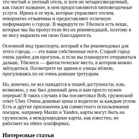
это чистый и уютный отель, и хотя он четырехзвездочный,
как гласит название, в нем предоставляются пятизвездочные
услуги. Ирина и ее муж, которые управляют отелем,
невероятно отзывчивы и предоставляют отличную
информацию о городе. В маршруте по Тбилиси есть вещи,
которые мы бы пропустили без их рекомендаций, поэтому я
не могу выразить им свою благодарность.
Основной вид транспорта, который я бы рекомендовал для
этого города, — это ваши собственные ноги. Старый город
очень удобен для прогулок, и если вы планируете отправиться
дальше, Тбилиси — фантастическое место, в котором можно
заблудиться. Посмотрите на здания и улицы вблизи,
прогуливаясь по не очень ровным тротуарам.
Но, конечно, не все находится в пешей доступности, или,
возможно, у вас был длинный день и вам просто нужен
перерыв! В таких случаях я бы посоветовал Bolt, грузинский
ответ Uber. Очень дешевые цены и водители за каждым углом.
Есть и другие приложения для совместного использования
поездок, например Maxim и Yandex, карты могут быть на
грузинском, а международные карты, как известно, не
работают на обеих платформах.
Интересные статьи