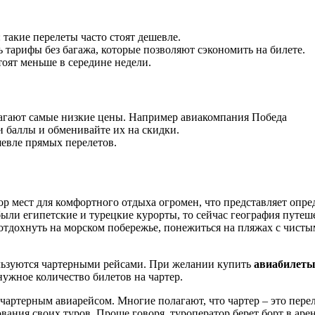
: такие перелеты часто стоят дешевле.
ь тарифы без багажа, которые позволяют сэкономить на билете.
тоят меньше в середине недели.
агают самые низкие цены. Например авиакомпания Победа
и баллы и обменивайте их на скидки.
шевле прямых перелетов.
 мест для комфортного отдыха огромен, что представляет опре
ли египетские и турецкие курорты, то сейчас география путеш
отдохнуть на морском побережье, понежиться на пляжах с чисты
ользуются чартерными рейсами. При желании купить
авиабилеты
ужное количество билетов на чартер.
ртерным авиарейсом. Многие полагают, что чартер – это переле
ния своих туров. Проще говоря, туроператор берет борт в аренд