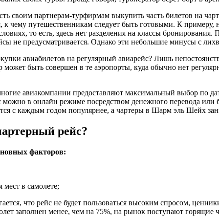
ость своим партнерам-турфирмам выкупить часть билетов на чар
к чему путешественникам следует быть готовыми. К примеру, на
виях, то есть, здесь нет разделения на классы бронирования. 
ейсы не предусматривается. Однако эти небольшие минусы с лих
купки авиабилетов на регулярный авиарейс? Лишь непостоянств
р может быть совершен в те аэропорты, куда обычно нет регуляр
ногие авиакомпании предоставляют максимальный выбор по дат
йс можно в онлайн режиме посредством денежного перевода или 
тся с каждым годом популярнее, а чартеры в Шарм эль Шейх за
чартерный рейс?
сновных факторов:
 мест в самолете;
ается, что рейс не будет пользоваться высоким спросом, ценник
амолет заполнен менее, чем на 75%, на рынок поступают горящие 