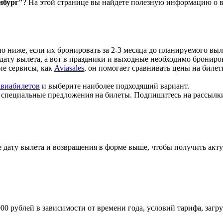
нбург"
? На этой странице вы найдете полезную информацию о в
но ниже, если их бронировать за 2-3 месяца до планируемого выл
 дату вылета, а вот в праздники и выходные необходимо брониров
кие сервисы, как
Aviasales
, он помогает сравнивать цены на биле
авиабилетов
и выберите наиболее подходящий вариант.
т специальные предложения на билеты. Подпишитесь на рассылк
 дату вылета и возвращения в форме выше, чтобы получить акту
000 рублей в зависимости от времени года, условий тарифа, заг