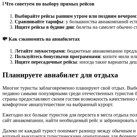
ℹ️ Что советуем по выбору прямых рейсов
Выбирайте рейсы ранним утром или поздним вечером
Сравнивайте тарифы
: у большинства авиакомпаний ест
Ищите рейсы в будние дни
: билеты на самолет обычно с
💸 Как сэкономить на авиабилетах
Летайте лоукостерами
: бюджетные авиакомпании предл
Пользуйтесь бонусными программами
: копите мили ил
Ищите пересадочные рейсы
: иногда такие варианты де
Планируете авиабилет для отдыха
Многие туристы заблаговременно планируют свой отдых. Выбор
недавно самыми популярными среди отечественных туристов бы
страны предоставляют своим гостям возможность качественно 
комфортное авиапутешествие на выбранный курорт.
Ежегодно все больше туристов для перелета в места отдыха п
сайт авиакомпании, найти необходимый рейс и забронировать н
Далеко не каждый турист понимает разницу между обычным и ча
который выкупается туристическими операторами для формирова