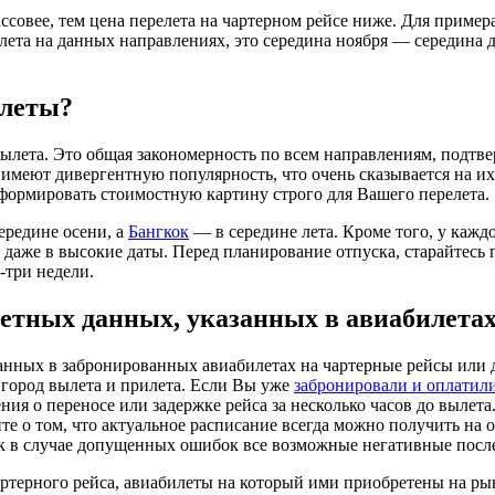
ссовее, тем цена перелета на чартерном рейсе ниже. Для пример
ета на данных направлениях, это середина ноября — середина де
илеты?
ылета. Это общая закономерность по всем направлениям, подтв
меют дивергентную популярность, что очень сказывается на их 
сформировать стоимостную картину строго для Вашего перелета.
ередине осени, а
Бангкок
— в середине лета. Кроме того, у кажд
ь даже в высокие даты. Перед планирование отпуска, старайтес
-три недели.
етных данных, указанных в авиабилета
нных в забронированных авиабилетах на чартерные рейсы или д
 город вылета и прилета. Если Вы уже
забронировали и оплатил
ения о переносе или задержке рейса за несколько часов до вылет
е о том, что актуальное расписание всегда можно получить на 
ак в случае допущенных ошибок все возможные негативные послед
артерного рейса, авиабилеты на который ими приобретены на ры