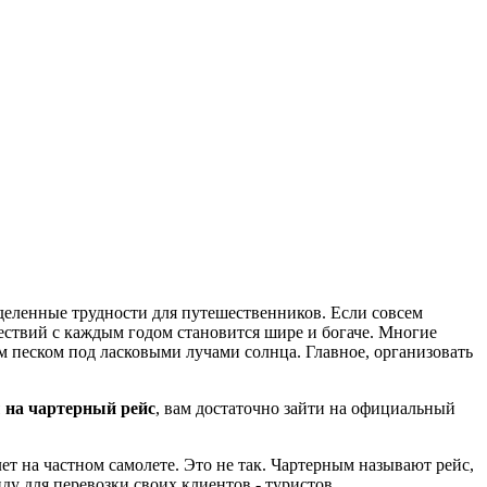
деленные трудности для путешественников. Если совсем
ествий с каждым годом становится шире и богаче. Многие
м песком под ласковыми лучами солнца. Главное, организовать
 на чартерный рейс
, вам достаточно зайти на официальный
т на частном самолете. Это не так. Чартерным называют рейс,
у для перевозки своих клиентов - туристов.