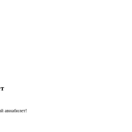
ет
й авиабилет!