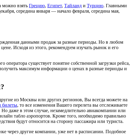
а можно взять
Грецию
,
Египет
,
Тайланд
и
Турцию
. Главными
кабря, середина января — начало февраля, середина мая,
ержденная данными продаж за разные периоды. Но в любом
цене. Исходя из этого, рекомендуем изучать рынок и его
ого оператора существует понятие собственной загрузки рейса,
ь получить максимум информации о ценах в разные периоды и
х?
ругие из Москвы или других регионов, Вы всегда можете на
и билеты
, то все изменения Вашего перелета вы отслеживаете
а. Но даже в этом случае, незамедлительно авиакомпании или
онлайн табло аэропортов. Кроме того, необходимо правильно
ствия будут относится на сторону пассажира или туриста.
нке через другие компании, уже нет в расписании. Подобное