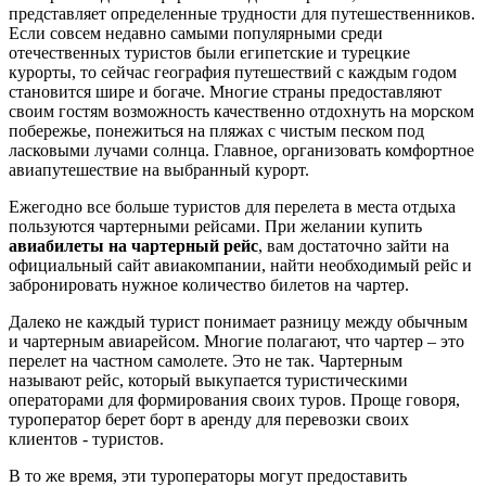
представляет определенные трудности для путешественников.
Если совсем недавно самыми популярными среди
отечественных туристов были египетские и турецкие
курорты, то сейчас география путешествий с каждым годом
становится шире и богаче. Многие страны предоставляют
своим гостям возможность качественно отдохнуть на морском
побережье, понежиться на пляжах с чистым песком под
ласковыми лучами солнца. Главное, организовать комфортное
авиапутешествие на выбранный курорт.
Ежегодно все больше туристов для перелета в места отдыха
пользуются чартерными рейсами. При желании купить
авиабилеты на чартерный рейс
, вам достаточно зайти на
официальный сайт авиакомпании, найти необходимый рейс и
забронировать нужное количество билетов на чартер.
Далеко не каждый турист понимает разницу между обычным
и чартерным авиарейсом. Многие полагают, что чартер – это
перелет на частном самолете. Это не так. Чартерным
называют рейс, который выкупается туристическими
операторами для формирования своих туров. Проще говоря,
туроператор берет борт в аренду для перевозки своих
клиентов - туристов.
В то же время, эти туроператоры могут предоставить