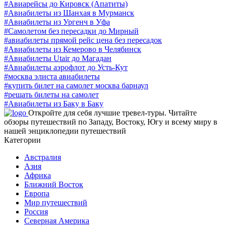
#Авиарейсы до Кировск (Апатиты)
#Авиабилеты из Шанхая в Мурманск
#Авиабилеты из Ургенч в Уфа
#Самолетом без пересадки до Мирный
#авиабилеты прямой рейс цена без пересадок
#Авиабилеты из Кемерово в Челябинск
#Авиабилеты Utair до Магадан
#Авиабилеты аэрофлот до Усть-Кут
#москва элиста авиабилеты
#купить билет на самолет москва барнаул
#решать билеты на самолет
#Авиабилеты из Баку в Баку
Откройте для себя лучшие тревел-туры. Читайте
обзоры путешествий по Западу, Востоку, Югу и всему миру в
нашей энциклопедии путешествий
Категории
Австралия
Азия
Африка
Ближний Восток
Европа
Мир путешествий
Россия
Северная Америка