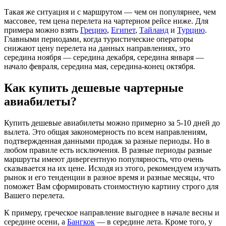
Такая же ситуация и с маршрутом — чем он популярнее, чем
массовее, тем цена перелета на чартерном рейсе ниже. Для
примера можно взять
Грецию
,
Египет
,
Тайланд
и
Турцию
.
Главными периодами, когда туристические операторы
снижают цену перелета на данных направлениях, это
середина ноября — середина декабря, середина января —
начало февраля, середина мая, середина-конец октября.
Как купить дешевые чартерные
авиабилеты?
Купить дешевые авиабилеты можно примерно за 5-10 дней до
вылета. Это общая закономерность по всем направлениям,
подтвержденная данными продаж за разные периоды. Но в
любом правиле есть исключения. В разные периоды разные
маршруты имеют дивергентную популярность, что очень
сказывается на их цене. Исходя из этого, рекомендуем изучать
рынок и его тенденции в разное время и разные месяцы, что
поможет Вам сформировать стоимостную картину строго для
Вашего перелета.
К примеру, греческое направление выгоднее в начале весны и
середине осени, а
Бангкок
— в середине лета. Кроме того, у