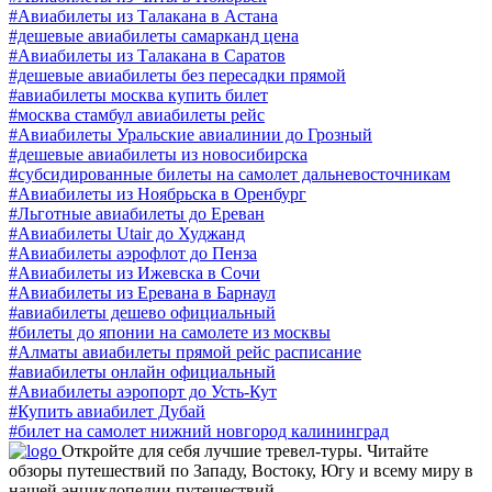
#Авиабилеты из Талакана в Астана
#дешевые авиабилеты самарканд цена
#Авиабилеты из Талакана в Саратов
#дешевые авиабилеты без пересадки прямой
#авиабилеты москва купить билет
#москва стамбул авиабилеты рейс
#Авиабилеты Уральские авиалинии до Грозный
#дешевые авиабилеты из новосибирска
#субсидированные билеты на самолет дальневосточникам
#Авиабилеты из Ноябрьска в Оренбург
#Льготные авиабилеты до Ереван
#Авиабилеты Utair до Худжанд
#Авиабилеты аэрофлот до Пенза
#Авиабилеты из Ижевска в Сочи
#Авиабилеты из Еревана в Барнаул
#авиабилеты дешево официальный
#билеты до японии на самолете из москвы
#Алматы авиабилеты прямой рейс расписание
#авиабилеты онлайн официальный
#Авиабилеты аэропорт до Усть-Кут
#Купить авиабилет Дубай
#билет на самолет нижний новгород калининград
Откройте для себя лучшие тревел-туры. Читайте
обзоры путешествий по Западу, Востоку, Югу и всему миру в
нашей энциклопедии путешествий