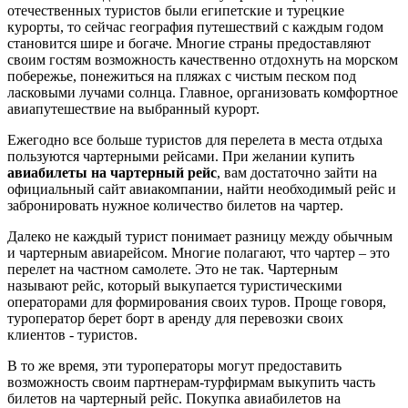
отечественных туристов были египетские и турецкие
курорты, то сейчас география путешествий с каждым годом
становится шире и богаче. Многие страны предоставляют
своим гостям возможность качественно отдохнуть на морском
побережье, понежиться на пляжах с чистым песком под
ласковыми лучами солнца. Главное, организовать комфортное
авиапутешествие на выбранный курорт.
Ежегодно все больше туристов для перелета в места отдыха
пользуются чартерными рейсами. При желании купить
авиабилеты на чартерный рейс
, вам достаточно зайти на
официальный сайт авиакомпании, найти необходимый рейс и
забронировать нужное количество билетов на чартер.
Далеко не каждый турист понимает разницу между обычным
и чартерным авиарейсом. Многие полагают, что чартер – это
перелет на частном самолете. Это не так. Чартерным
называют рейс, который выкупается туристическими
операторами для формирования своих туров. Проще говоря,
туроператор берет борт в аренду для перевозки своих
клиентов - туристов.
В то же время, эти туроператоры могут предоставить
возможность своим партнерам-турфирмам выкупить часть
билетов на чартерный рейс. Покупка авиабилетов на