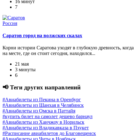
16 минут
7
Россия
Саратов город на волжских скалах
Корни истории Саратова уходят в глубокую древность, когда
на месте, где он стоит сегодня, находился...
21 мая
3 минуты
6
📢 Теги других направлений
#Авиабилеты из Пекина в Оренбург
#Авиабилеты из Шанхая в Челябинск
#Авиабилеты из Омска в Паттайя
#купить билет на самолет дешево барнаул
#Авиабилеты из Ханчжоу в Норильск
#Авиабилеты из Владикавказа в Пхукет
#Расписание авиабилетов до Благовещенск
#Авиабилеты из Читы в Ноябрьск