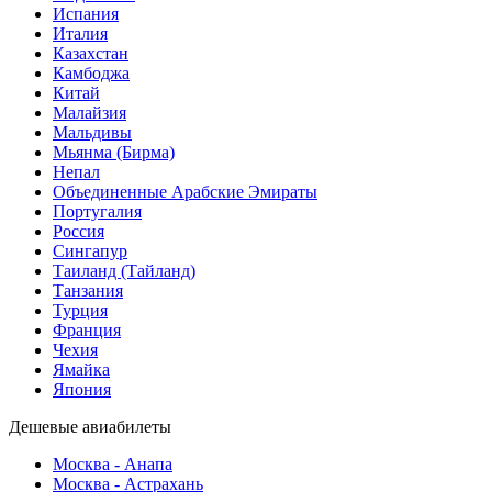
Испания
Италия
Казахстан
Камбоджа
Китай
Малайзия
Мальдивы
Мьянма (Бирма)
Непал
Объединенные Арабские Эмираты
Португалия
Россия
Сингапур
Таиланд (Тайланд)
Танзания
Турция
Франция
Чехия
Ямайка
Япония
Дешевые авиабилеты
Москва - Анапа
Москва - Астрахань