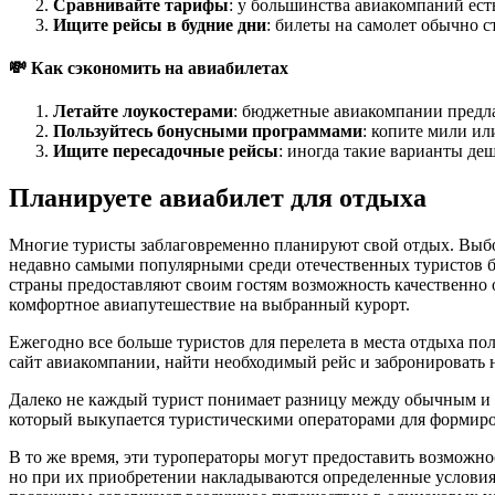
Сравнивайте тарифы
: у большинства авиакомпаний ест
Ищите рейсы в будние дни
: билеты на самолет обычно с
💸 Как сэкономить на авиабилетах
Летайте лоукостерами
: бюджетные авиакомпании предл
Пользуйтесь бонусными программами
: копите мили ил
Ищите пересадочные рейсы
: иногда такие варианты де
Планируете авиабилет для отдыха
Многие туристы заблаговременно планируют свой отдых. Выбор
недавно самыми популярными среди отечественных туристов бы
страны предоставляют своим гостям возможность качественно 
комфортное авиапутешествие на выбранный курорт.
Ежегодно все больше туристов для перелета в места отдыха п
сайт авиакомпании, найти необходимый рейс и забронировать н
Далеко не каждый турист понимает разницу между обычным и ча
который выкупается туристическими операторами для формирова
В то же время, эти туроператоры могут предоставить возможн
но при их приобретении накладываются определенные условия, 