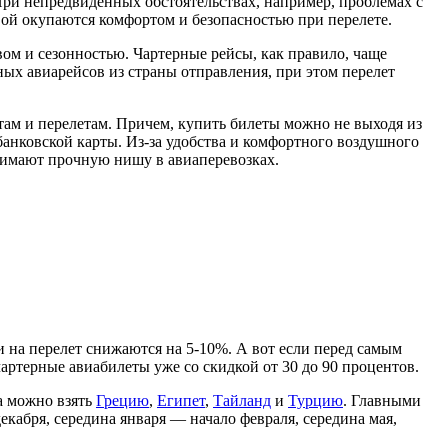
При непредвиденных обстоятельствах, например, проблемах с
вой окупаются комфортом и безопасностью при перелете.
ом и сезонностью. Чартерные рейсы, как правило, чаще
ных авиарейсов из страны отправления, при этом перелет
ам и перелетам. Причем, купить билеты можно не выходя из
банковской карты. Из-за удобства и комфортного воздушного
нимают прочную нишу в авиаперевозках.
и на перелет снижаются на 5-10%. А вот если перед самым
чартерные авиабилеты уже со скидкой от 30 до 90 процентов.
а можно взять
Грецию
,
Египет
,
Тайланд
и
Турцию
. Главными
кабря, середина января — начало февраля, середина мая,