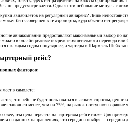
виях, то есть, здесь нет разделения на классы бронирования. 
ейсы не предусматривается. Однако эти небольшие минусы с лих
купки авиабилетов на регулярный авиарейс? Лишь непостоянств
р может быть совершен в те аэропорты, куда обычно нет регуляр
ногие авиакомпании предоставляют максимальный выбор по дат
йс можно в онлайн режиме посредством денежного перевода или 
тся с каждым годом популярнее, а чартеры в Шарм эль Шейх за
чартерный рейс?
сновных факторов:
 мест в самолете;
ается, что рейс не будет пользоваться высоким спросом, ценник
амолет заполнен менее, чем на 75%, на рынок поступают горящие 
ссовее, тем цена перелета на чартерном рейсе ниже. Для пример
ета на данных направлениях, это середина ноября — середина де