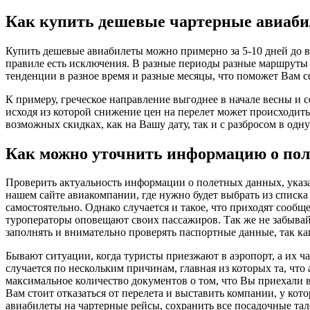
Как купить дешевые чартерные авиаб
Купить дешевые авиабилеты можно примерно за 5-10 дней до в
правиле есть исключения. В разные периоды разные маршруты и
тенденции в разное время и разные месяцы, что поможет Вам 
К примеру, греческое направление выгоднее в начале весны и с
исходя из которой снижение цен на перелет может происходит
возможных скидках, как на Вашу дату, так и с разбросом в одну
Как можно уточнить информацию о пол
Проверить актуальность информации о полетных данных, указа
нашем сайте авиакомпании, где нужно будет выбрать из списка
самостоятельно. Однако случается и такое, что приходят сообщ
туроператоры оповещают своих пассажиров. Так же не забывайт
заполнять и внимательно проверять паспортные данные, так к
Бывают ситуации, когда туристы приезжают в аэропорт, а их ч
случается по нескольким причинам, главная из которых та, что
максимальное количество документов о том, что Вы приехали в 
Вам стоит отказаться от перелета и выставить компании, у ко
авиабилеты на чартерные рейсы, сохранить все посадочные тал