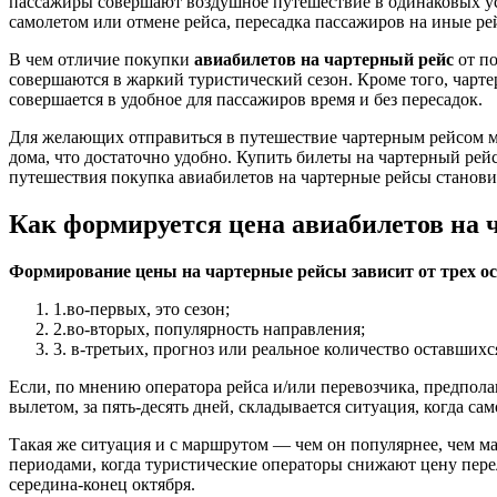
пассажиры совершают воздушное путешествие в одинаковых усло
самолетом или отмене рейса, пересадка пассажиров на иные р
В чем отличие покупки
авиабилетов на чартерный рейс
от по
совершаются в жаркий туристический сезон. Кроме того, чарте
совершается в удобное для пассажиров время и без пересадок.
Для желающих отправиться в путешествие чартерным рейсом м
дома, что достаточно удобно. Купить билеты на чартерный ре
путешествия покупка авиабилетов на чартерные рейсы станови
Как формируется цена авиабилетов на 
Формирование цены на чартерные рейсы зависит от трех о
1.во-первых, это сезон;
2.во-вторых, популярность направления;
3. в-третьих, прогноз или реальное количество оставшихся
Если, по мнению оператора рейса и/или перевозчика, предполаг
вылетом, за пять-десять дней, складывается ситуация, когда с
Такая же ситуация и с маршрутом — чем он популярнее, чем ма
периодами, когда туристические операторы снижают цену перел
середина-конец октября.