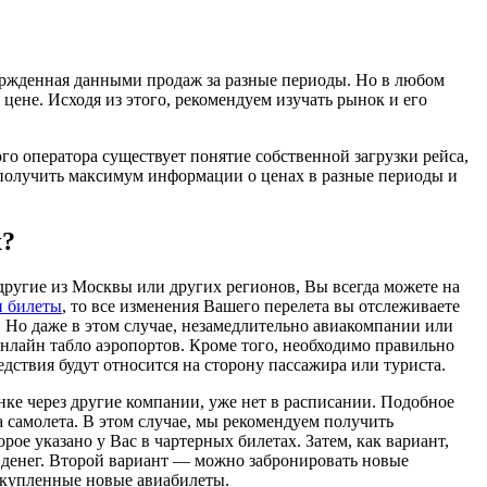
ержденная данными продаж за разные периоды. Но в любом
цене. Исходя из этого, рекомендуем изучать рынок и его
ого оператора существует понятие собственной загрузки рейса,
ь получить максимум информации о ценах в разные периоды и
х?
ругие из Москвы или других регионов, Вы всегда можете на
и билеты
, то все изменения Вашего перелета вы отслеживаете
а. Но даже в этом случае, незамедлительно авиакомпании или
онлайн табло аэропортов. Кроме того, необходимо правильно
ствия будут относится на сторону пассажира или туриста.
нке через другие компании, уже нет в расписании. Подобное
а самолета. В этом случае, мы рекомендуем получить
рое указано у Вас в чартерных билетах. Затем, как вариант,
х денег. Второй вариант — можно забронировать новые
а купленные новые авиабилеты.