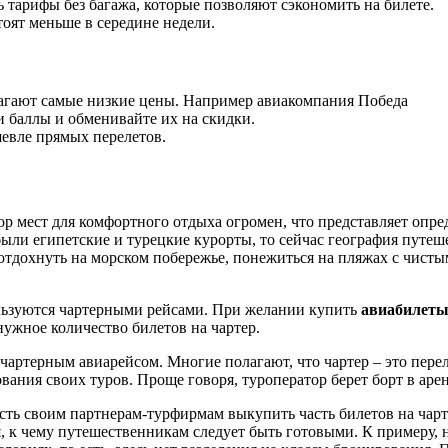
ь тарифы без багажа, которые позволяют сэкономить на билете.
тоят меньше в середине недели.
агают самые низкие цены. Например авиакомпания Победа
и баллы и обменивайте их на скидки.
шевле прямых перелетов.
 мест для комфортного отдыха огромен, что представляет опре
ли египетские и турецкие курорты, то сейчас география путеш
отдохнуть на морском побережье, понежиться на пляжах с чисты
ользуются чартерными рейсами. При желании купить
авиабилеты
ужное количество билетов на чартер.
ртерным авиарейсом. Многие полагают, что чартер – это переле
ния своих туров. Проще говоря, туроператор берет борт в аренд
ость своим партнерам-турфирмам выкупить часть билетов на чар
к чему путешественникам следует быть готовыми. К примеру, на