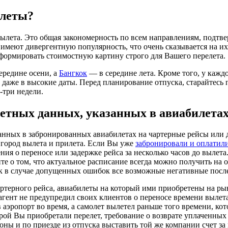
илеты?
ылета. Это общая закономерность по всем направлениям, подтв
меют дивергентную популярность, что очень сказывается на их 
сформировать стоимостную картину строго для Вашего перелета.
ередине осени, а
Бангкок
— в середине лета. Кроме того, у кажд
ь даже в высокие даты. Перед планирование отпуска, старайтес
-три недели.
етных данных, указанных в авиабилета
нных в забронированных авиабилетах на чартерные рейсы или д
 город вылета и прилета. Если Вы уже
забронировали и оплатил
ения о переносе или задержке рейса за несколько часов до вылет
е о том, что актуальное расписание всегда можно получить на 
ак в случае допущенных ошибок все возможные негативные послед
артерного рейса, авиабилеты на который ими приобретены на ры
 агент не предупредил своих клиентов о переносе времени вылет
аэропорт во время, а самолет вылетел раньше того времени, кото
торой Вы приобретали перелет, требование о возврате уплаченны
оны и по приезде из отпуска выставить той же компании счет з