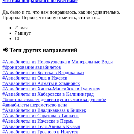
Что нам понравилось во Вьетнаме
Да, было и то, что нам понравилось, как ни удивительно.
Природа Первое, что хочу отметить, это экзот...
21 мая
7 минут
10
📢 Теги других направлений
#Авиабилеты из Новокузнецка в Минеральные Воды
#бронирование авиабилетов
#Авиабилеты из Братска в Владикавказ
#Авиабилеты из Оша в Ижевск
#Авиабилеты из Алматы в Ульяновск
#Авиабилеты из Ханты-Мансийска в Гуанчжоу
#Авиабилеты из Хабаровска в Калининград
#билет на самолет дешево купить москва душанбе
#авиабилеты шереметьево цена
#Авиабилеты из Владикавказа в Бишкек
#Авиабилеты из Саратова в Ташкент
#Авиабилеты из Ижевска в Пермь
#Авиабилеты из Теля-Авива в Кызыл
#Авиабилеты из Грозного в Иркутск