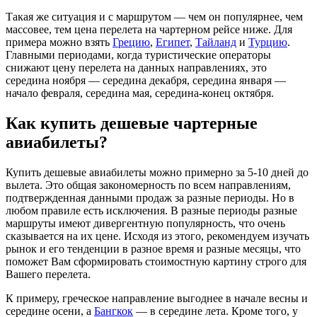
Такая же ситуация и с маршрутом — чем он популярнее, чем
массовее, тем цена перелета на чартерном рейсе ниже. Для
примера можно взять
Грецию
,
Египет
,
Тайланд
и
Турцию
.
Главными периодами, когда туристические операторы
снижают цену перелета на данных направлениях, это
середина ноября — середина декабря, середина января —
начало февраля, середина мая, середина-конец октября.
Как купить дешевые чартерные
авиабилеты?
Купить дешевые авиабилеты можно примерно за 5-10 дней до
вылета. Это общая закономерность по всем направлениям,
подтвержденная данными продаж за разные периоды. Но в
любом правиле есть исключения. В разные периоды разные
маршруты имеют дивергентную популярность, что очень
сказывается на их цене. Исходя из этого, рекомендуем изучать
рынок и его тенденции в разное время и разные месяцы, что
поможет Вам сформировать стоимостную картину строго для
Вашего перелета.
К примеру, греческое направление выгоднее в начале весны и
середине осени, а
Бангкок
— в середине лета. Кроме того, у