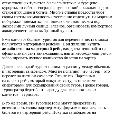
отечественных туристов были египетские и турецкие
курорты, то сейчас география путешествий с каждым годом
становится шире и богаче. Многие страны предоставляют
своим гостям возможность качественно отдохнуть на морском
побережье, понежиться на пляжах с чистым песком под
ласковыми лучами солнца. Главное, организовать комфортное
авиапутешествие на выбранный курорт.
Ежегодно все больше туристов для перелета в места отдыха
пользуются чартерными рейсами. При желании купить
авиабилеты на чартерный рейс
, вам достаточно зайти на
официальный сайт авиакомпании, найти необходимый рейс и
забронировать нужное количество билетов на чартер.
Далеко не каждый турист понимает разницу между обычным
и чартерным авиарейсом. Многие полагают, что чартер – это
перелет на частном самолете. Это не так. Чартерным
называют рейс, который выкупается туристическими
операторами для формирования своих туров. Проще говоря,
туроператор берет борт в аренду для перевозки своих
клиентов - туристов.
В то же время, эти туроператоры могут предоставить
возможность своим партнерам-турфирмам выкупить часть
билетов на чартерный рейс. Покупка авиабилетов на