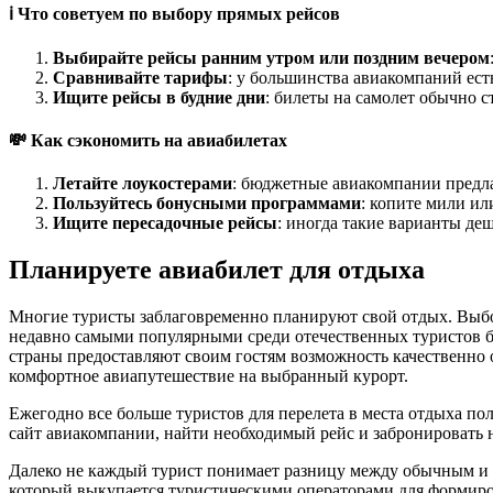
ℹ️ Что советуем по выбору прямых рейсов
Выбирайте рейсы ранним утром или поздним вечером
Сравнивайте тарифы
: у большинства авиакомпаний ест
Ищите рейсы в будние дни
: билеты на самолет обычно с
💸 Как сэкономить на авиабилетах
Летайте лоукостерами
: бюджетные авиакомпании предл
Пользуйтесь бонусными программами
: копите мили ил
Ищите пересадочные рейсы
: иногда такие варианты де
Планируете авиабилет для отдыха
Многие туристы заблаговременно планируют свой отдых. Выбор
недавно самыми популярными среди отечественных туристов бы
страны предоставляют своим гостям возможность качественно 
комфортное авиапутешествие на выбранный курорт.
Ежегодно все больше туристов для перелета в места отдыха п
сайт авиакомпании, найти необходимый рейс и забронировать н
Далеко не каждый турист понимает разницу между обычным и ча
который выкупается туристическими операторами для формирова