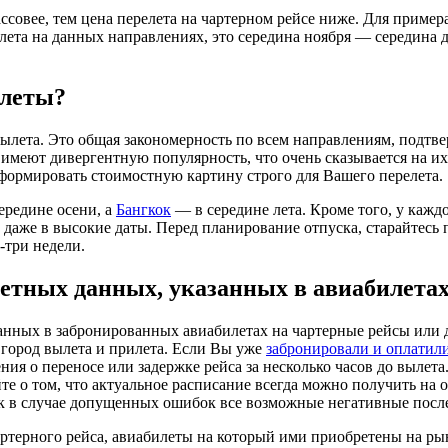
ссовее, тем цена перелета на чартерном рейсе ниже. Для пример
ета на данных направлениях, это середина ноября — середина де
илеты?
ылета. Это общая закономерность по всем направлениям, подтв
меют дивергентную популярность, что очень сказывается на их 
сформировать стоимостную картину строго для Вашего перелета.
ередине осени, а
Бангкок
— в середине лета. Кроме того, у кажд
ь даже в высокие даты. Перед планирование отпуска, старайтес
-три недели.
етных данных, указанных в авиабилета
нных в забронированных авиабилетах на чартерные рейсы или д
 город вылета и прилета. Если Вы уже
забронировали и оплатил
ения о переносе или задержке рейса за несколько часов до вылет
е о том, что актуальное расписание всегда можно получить на 
ак в случае допущенных ошибок все возможные негативные послед
артерного рейса, авиабилеты на который ими приобретены на ры