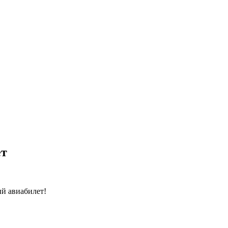
ет
й авиабилет!