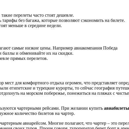
: такие перелеты часто стоят дешевле.
ь тарифы без багажа, которые позволяют сэкономить на билете.
тоят меньше в середине недели.
агают самые низкие цены. Например авиакомпания Победа
и баллы и обменивайте их на скидки.
шевле прямых перелетов.
 мест для комфортного отдыха огромен, что представляет опре
ли египетские и турецкие курорты, то сейчас география путеш
отдохнуть на морском побережье, понежиться на пляжах с чисты
ользуются чартерными рейсами. При желании купить
авиабилеты
ужное количество билетов на чартер.
ртерным авиарейсом. Многие полагают, что чартер – это переле
ния своих туров. Проще говоря, туроператор берет борт в аренд