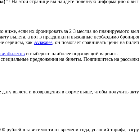
ты)"
? На этой странице вы найдете полезную информацию о выг
но ниже, если их бронировать за 2-3 месяца до планируемого выл
 дату вылета, а вот в праздники и выходные необходимо брониров
кие сервисы, как
Aviasales
, он помогает сравнивать цены на биле
авиабилетов
и выберите наиболее подходящий вариант.
т специальные предложения на билеты. Подпишитесь на рассылк
 дату вылета и возвращения в форме выше, чтобы получить акту
000 рублей в зависимости от времени года, условий тарифа, заг