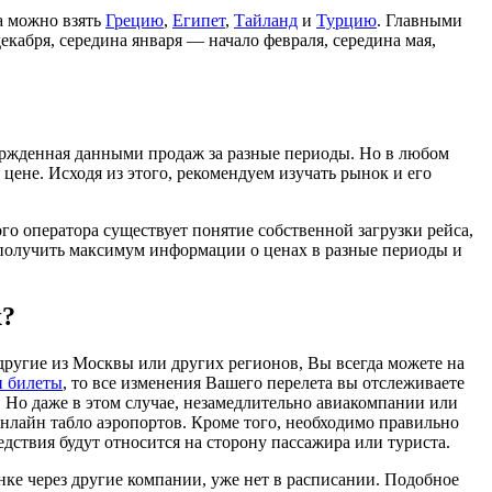
а можно взять
Грецию
,
Египет
,
Тайланд
и
Турцию
. Главными
кабря, середина января — начало февраля, середина мая,
ержденная данными продаж за разные периоды. Но в любом
цене. Исходя из этого, рекомендуем изучать рынок и его
ого оператора существует понятие собственной загрузки рейса,
ь получить максимум информации о ценах в разные периоды и
х?
ругие из Москвы или других регионов, Вы всегда можете на
и билеты
, то все изменения Вашего перелета вы отслеживаете
а. Но даже в этом случае, незамедлительно авиакомпании или
онлайн табло аэропортов. Кроме того, необходимо правильно
ствия будут относится на сторону пассажира или туриста.
нке через другие компании, уже нет в расписании. Подобное