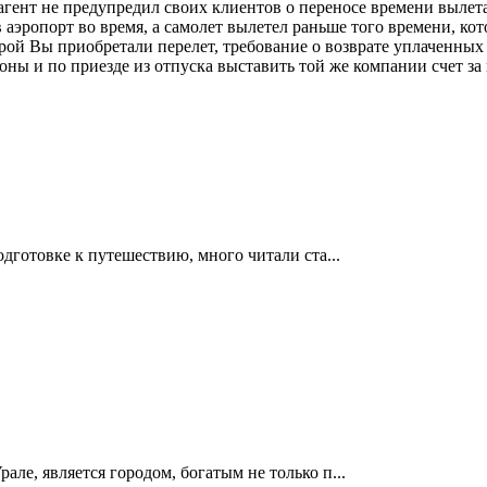
 агент не предупредил своих клиентов о переносе времени вылет
аэропорт во время, а самолет вылетел раньше того времени, кото
торой Вы приобретали перелет, требование о возврате уплаченны
оны и по приезде из отпуска выставить той же компании счет з
дготовке к путешествию, много читали ста...
ле, является городом, богатым не только п...