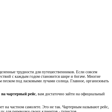
деленные трудности для путешественников. Если совсем
ествий с каждым годом становится шире и богаче. Многие
м песком под ласковыми лучами солнца. Главное, организовать
 на чартерный рейс
, вам достаточно зайти на официальный
т на частном самолете. Это не так. Чартерным называют рейс,
у для перевозки своих клиентов - туристов.