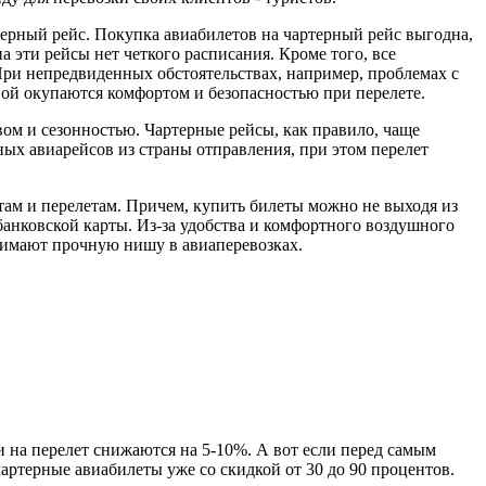
терный рейс. Покупка авиабилетов на чартерный рейс выгодна,
 эти рейсы нет четкого расписания. Кроме того, все
При непредвиденных обстоятельствах, например, проблемах с
вой окупаются комфортом и безопасностью при перелете.
ом и сезонностью. Чартерные рейсы, как правило, чаще
ных авиарейсов из страны отправления, при этом перелет
ам и перелетам. Причем, купить билеты можно не выходя из
банковской карты. Из-за удобства и комфортного воздушного
нимают прочную нишу в авиаперевозках.
и на перелет снижаются на 5-10%. А вот если перед самым
чартерные авиабилеты уже со скидкой от 30 до 90 процентов.