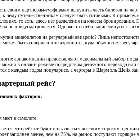
ость своим партнерам-турфирмам выкупить часть билетов на чар
к чему путешественникам следует быть готовыми. К примеру, на
виях, то есть, здесь нет разделения на классы бронирования. 
ейсы не предусматривается. Однако эти небольшие минусы с лих
купки авиабилетов на регулярный авиарейс? Лишь непостоянств
р может быть совершен в те аэропорты, куда обычно нет регуляр
ногие авиакомпании предоставляют максимальный выбор по дат
йс можно в онлайн режиме посредством денежного перевода или 
тся с каждым годом популярнее, а чартеры в Шарм эль Шейх за
чартерный рейс?
сновных факторов:
 мест в самолете;
ается, что рейс не будет пользоваться высоким спросом, ценник
амолет заполнен менее, чем на 75%, на рынок поступают горящие 