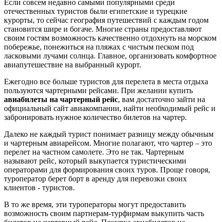
Если совсем недавно самыми популярными среди
отечественных туристов были египетские и турецкие
курорты, то сейчас география путешествий с каждым годом
становится шире и богаче. Многие страны предоставляют
своим гостям возможность качественно отдохнуть на морском
побережье, понежиться на пляжах с чистым песком под
ласковыми лучами солнца. Главное, организовать комфортное
авиапутешествие на выбранный курорт.
Ежегодно все больше туристов для перелета в места отдыха
пользуются чартерными рейсами. При желании купить
авиабилеты на чартерный рейс
, вам достаточно зайти на
официальный сайт авиакомпании, найти необходимый рейс и
забронировать нужное количество билетов на чартер.
Далеко не каждый турист понимает разницу между обычным
и чартерным авиарейсом. Многие полагают, что чартер – это
перелет на частном самолете. Это не так. Чартерным
называют рейс, который выкупается туристическими
операторами для формирования своих туров. Проще говоря,
туроператор берет борт в аренду для перевозки своих
клиентов - туристов.
В то же время, эти туроператоры могут предоставить
возможность своим партнерам-турфирмам выкупить часть