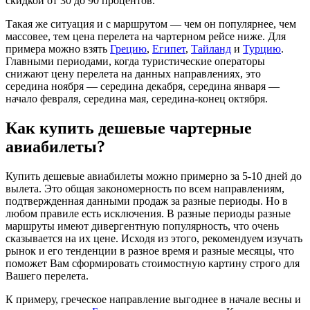
скидкой от 30 до 90 процентов.
Такая же ситуация и с маршрутом — чем он популярнее, чем
массовее, тем цена перелета на чартерном рейсе ниже. Для
примера можно взять
Грецию
,
Египет
,
Тайланд
и
Турцию
.
Главными периодами, когда туристические операторы
снижают цену перелета на данных направлениях, это
середина ноября — середина декабря, середина января —
начало февраля, середина мая, середина-конец октября.
Как купить дешевые чартерные
авиабилеты?
Купить дешевые авиабилеты можно примерно за 5-10 дней до
вылета. Это общая закономерность по всем направлениям,
подтвержденная данными продаж за разные периоды. Но в
любом правиле есть исключения. В разные периоды разные
маршруты имеют дивергентную популярность, что очень
сказывается на их цене. Исходя из этого, рекомендуем изучать
рынок и его тенденции в разное время и разные месяцы, что
поможет Вам сформировать стоимостную картину строго для
Вашего перелета.
К примеру, греческое направление выгоднее в начале весны и