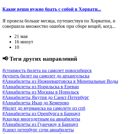
Какие вещи нужно брать с собой в Хорвати...
Я провела больше месяца, путешествуя по Хорватии, и
совершила множество ошибок при сборе вещей, когд...
21 мая
16 минут
10
📢 Теги других направлений
#стоимость билета на самолет новосибирск
#купить билет на самолет до архангельска
#Авиабилеты из Нижневартовска в Минеральные Воды
#Авиабилеты из Норильска в Ереван
#Авиабилеты из Москвы в Норильск
#Авиабилеты Якутия до Санкт-Петербург
#Авиабилеты Икар до Кемерово
#билет до мурманска на самолете из спб
#Авиабилеты из Оренбурга в Барнаул
#скидки многодетным на авиабилеты
#Авиабилеты из Гуанчжоу в Барнаул
#санкт петербург сочи авиабилеты