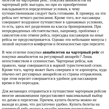
билетов на чартерный рейс. Покупка авиабилетов на
чартерный рейс выгодна, но при их приобретении
накладываются определенные условия, к чему
путешественникам следует быть готовыми. К примеру, на эти
рейсы нет четкого расписания. Кроме того, все пассажиры
совершают воздушное путешествие в одинаковых условиях,
то есть, здесь нет разделения на классы бронирования. При
непредвиденных обстоятельствах, например, проблемах с
самолетом или отмене рейса, пересадка пассажиров на иные
рейсы не предусматривается. Однако эти небольшие минусы с
лихвой окупаются комфортом и безопасностью при перелете.
В чем отличие покупки
авиабилетов на чартерный рейс
от
покупки авиабилетов на регулярный авиарейс? Лишь
непостоянством и сезонностью. Чартерные рейсы, как
правило, чаще совершаются в жаркий туристический сезон.
Кроме того, чартер может быть совершен в те аэропорты, куда
обычно нет регулярных авиарейсов из страны отправления,
при этом перелет совершается в удобное для пассажиров
время и без пересадок.
Для желающих отправиться в путешествие чартерным рейсом
многие авиакомпании предоставляют максимальный выбор
по датам и перелетам. Причем, купить билеты можно не
выходя из дома, что достаточно удобно. Купить билеты на
чартерный рейс можно в онлайн режиме посредством