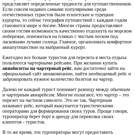
представляет определенные трудности для путешественников.
Если совсем недавно самыми популярными среди
отечественных туристов были египетские и турецкие
курорты, то сейчас география путешествий с каждым годом
становится шире и богаче. Многие страны предоставляют
своим гостям возможность качественно отдохнуть на морском
побережье, понежиться на пляжах с чистым песком под
ласковыми лучами солнца. Главное, организовать комфортное
авиапутешествие на выбранный курорт.
Ежегодно все больше туристов для перелета в места отдыха
пользуются чартерными рейсами. При желании купить
авиабилеты на чартерный рейс
, вам достаточно зайти на
официальный сайт авиакомпании, найти необходимый рейс и
забронировать нужное количество билетов на чартер.
Далеко не каждый турист понимает разницу между обычным
и чартерным авиарейсом. Многие полагают, что чартер – это
перелет на частном самолете. Это не так. Чартерным
называют рейс, который выкупается туристическими
операторами для формирования своих туров. Проще говоря,
туроператор берет борт в аренду для перевозки своих
клиентов - туристов.
В то же время, эти туроператоры могут предоставить