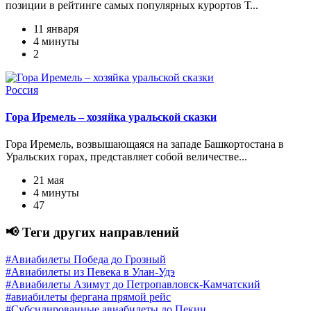
позиции в рейтинге самых популярных курортов Т...
11 января
4 минуты
2
Россия
Гора Иремель – хозяйка уральской сказки
Гора Иремель, возвышающаяся на западе Башкортостана в
Уральских горах, представляет собой величестве...
21 мая
4 минуты
47
📢 Теги других направлений
#Авиабилеты Победа до Грозный
#Авиабилеты из Певека в Улан-Удэ
#Авиабилеты Азимут до Петропавловск-Камчатский
#авиабилеты фергана прямой рейс
#Субсидированные авиабилеты до Пекин