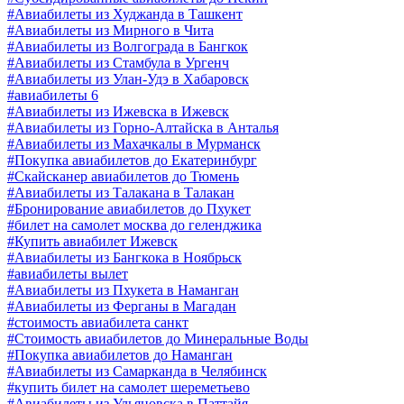
#Авиабилеты из Худжанда в Ташкент
#Авиабилеты из Мирного в Чита
#Авиабилеты из Волгограда в Бангкок
#Авиабилеты из Стамбула в Ургенч
#Авиабилеты из Улан-Удэ в Хабаровск
#авиабилеты 6
#Авиабилеты из Ижевска в Ижевск
#Авиабилеты из Горно-Алтайска в Анталья
#Авиабилеты из Махачкалы в Мурманск
#Покупка авиабилетов до Екатеринбург
#Скайсканер авиабилетов до Тюмень
#Авиабилеты из Талакана в Талакан
#Бронирование авиабилетов до Пхукет
#билет на самолет москва до геленджика
#Купить авиабилет Ижевск
#Авиабилеты из Бангкока в Ноябрьск
#авиабилеты вылет
#Авиабилеты из Пхукета в Наманган
#Авиабилеты из Ферганы в Магадан
#стоимость авиабилета санкт
#Стоимость авиабилетов до Минеральные Воды
#Покупка авиабилетов до Наманган
#Авиабилеты из Самарканда в Челябинск
#купить билет на самолет шереметьево
#Авиабилеты из Ульяновска в Паттайя