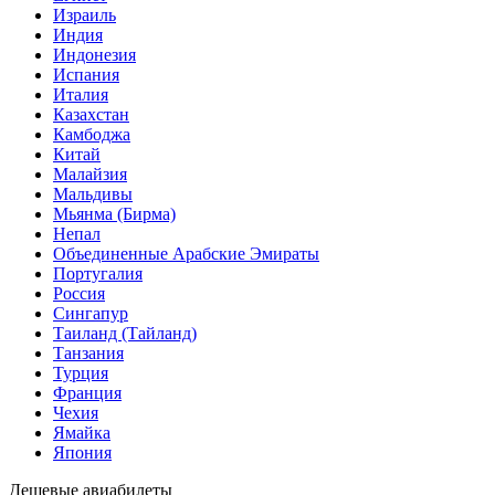
Израиль
Индия
Индонезия
Испания
Италия
Казахстан
Камбоджа
Китай
Малайзия
Мальдивы
Мьянма (Бирма)
Непал
Объединенные Арабские Эмираты
Португалия
Россия
Сингапур
Таиланд (Тайланд)
Танзания
Турция
Франция
Чехия
Ямайка
Япония
Дешевые авиабилеты