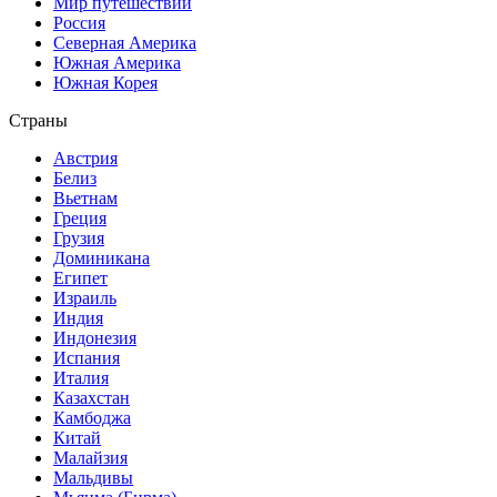
Мир путешествий
Россия
Северная Америка
Южная Америка
Южная Корея
Страны
Австрия
Белиз
Вьетнам
Греция
Грузия
Доминикана
Египет
Израиль
Индия
Индонезия
Испания
Италия
Казахстан
Камбоджа
Китай
Малайзия
Мальдивы