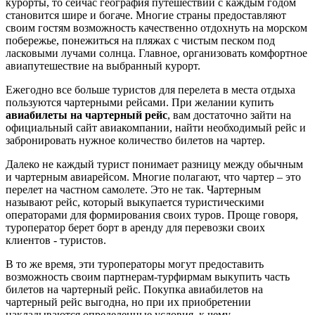
курорты, то сейчас география путешествий с каждым годом
становится шире и богаче. Многие страны предоставляют
своим гостям возможность качественно отдохнуть на морском
побережье, понежиться на пляжах с чистым песком под
ласковыми лучами солнца. Главное, организовать комфортное
авиапутешествие на выбранный курорт.
Ежегодно все больше туристов для перелета в места отдыха
пользуются чартерными рейсами. При желании купить
авиабилеты на чартерный рейс
, вам достаточно зайти на
официальный сайт авиакомпании, найти необходимый рейс и
забронировать нужное количество билетов на чартер.
Далеко не каждый турист понимает разницу между обычным
и чартерным авиарейсом. Многие полагают, что чартер – это
перелет на частном самолете. Это не так. Чартерным
называют рейс, который выкупается туристическими
операторами для формирования своих туров. Проще говоря,
туроператор берет борт в аренду для перевозки своих
клиентов - туристов.
В то же время, эти туроператоры могут предоставить
возможность своим партнерам-турфирмам выкупить часть
билетов на чартерный рейс. Покупка авиабилетов на
чартерный рейс выгодна, но при их приобретении
накладываются определенные условия, к чему