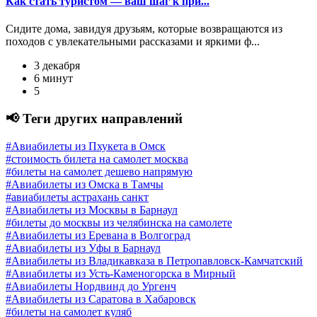
Как стать туристом — ваш шаг к при...
Сидите дома, завидуя друзьям, которые возвращаются из
походов с увлекательными рассказами и яркими ф...
3 декабря
6 минут
5
📢 Теги других направлений
#Авиабилеты из Пхукета в Омск
#стоимость билета на самолет москва
#билеты на самолет дешево напрямую
#Авиабилеты из Омска в Тамчы
#авиабилеты астрахань санкт
#Авиабилеты из Москвы в Барнаул
#билеты до москвы из челябинска на самолете
#Авиабилеты из Еревана в Волгоград
#Авиабилеты из Уфы в Барнаул
#Авиабилеты из Владикавказа в Петропавловск-Камчатский
#Авиабилеты из Усть-Каменогорска в Мирный
#Авиабилеты Нордвинд до Ургенч
#Авиабилеты из Саратова в Хабаровск
#билеты на самолет куляб