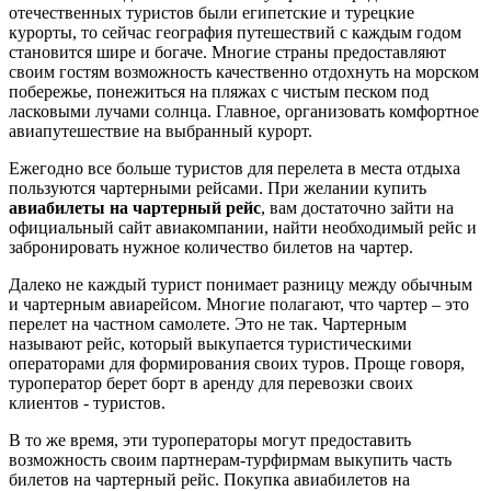
отечественных туристов были египетские и турецкие
курорты, то сейчас география путешествий с каждым годом
становится шире и богаче. Многие страны предоставляют
своим гостям возможность качественно отдохнуть на морском
побережье, понежиться на пляжах с чистым песком под
ласковыми лучами солнца. Главное, организовать комфортное
авиапутешествие на выбранный курорт.
Ежегодно все больше туристов для перелета в места отдыха
пользуются чартерными рейсами. При желании купить
авиабилеты на чартерный рейс
, вам достаточно зайти на
официальный сайт авиакомпании, найти необходимый рейс и
забронировать нужное количество билетов на чартер.
Далеко не каждый турист понимает разницу между обычным
и чартерным авиарейсом. Многие полагают, что чартер – это
перелет на частном самолете. Это не так. Чартерным
называют рейс, который выкупается туристическими
операторами для формирования своих туров. Проще говоря,
туроператор берет борт в аренду для перевозки своих
клиентов - туристов.
В то же время, эти туроператоры могут предоставить
возможность своим партнерам-турфирмам выкупить часть
билетов на чартерный рейс. Покупка авиабилетов на