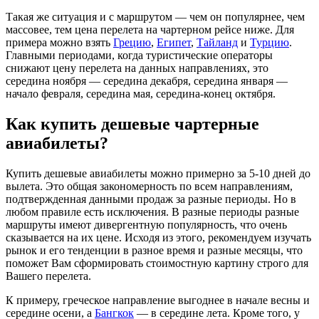
Такая же ситуация и с маршрутом — чем он популярнее, чем
массовее, тем цена перелета на чартерном рейсе ниже. Для
примера можно взять
Грецию
,
Египет
,
Тайланд
и
Турцию
.
Главными периодами, когда туристические операторы
снижают цену перелета на данных направлениях, это
середина ноября — середина декабря, середина января —
начало февраля, середина мая, середина-конец октября.
Как купить дешевые чартерные
авиабилеты?
Купить дешевые авиабилеты можно примерно за 5-10 дней до
вылета. Это общая закономерность по всем направлениям,
подтвержденная данными продаж за разные периоды. Но в
любом правиле есть исключения. В разные периоды разные
маршруты имеют дивергентную популярность, что очень
сказывается на их цене. Исходя из этого, рекомендуем изучать
рынок и его тенденции в разное время и разные месяцы, что
поможет Вам сформировать стоимостную картину строго для
Вашего перелета.
К примеру, греческое направление выгоднее в начале весны и
середине осени, а
Бангкок
— в середине лета. Кроме того, у