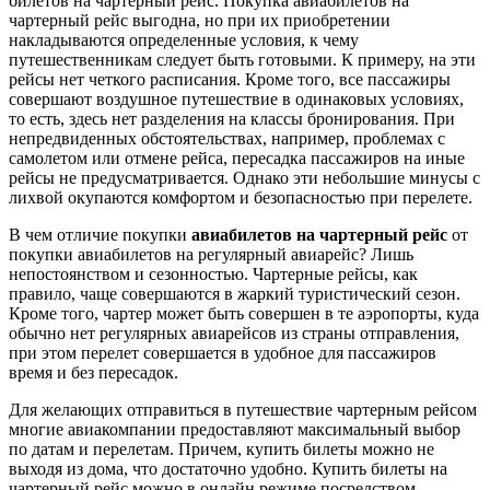
билетов на чартерный рейс. Покупка авиабилетов на
чартерный рейс выгодна, но при их приобретении
накладываются определенные условия, к чему
путешественникам следует быть готовыми. К примеру, на эти
рейсы нет четкого расписания. Кроме того, все пассажиры
совершают воздушное путешествие в одинаковых условиях,
то есть, здесь нет разделения на классы бронирования. При
непредвиденных обстоятельствах, например, проблемах с
самолетом или отмене рейса, пересадка пассажиров на иные
рейсы не предусматривается. Однако эти небольшие минусы с
лихвой окупаются комфортом и безопасностью при перелете.
В чем отличие покупки
авиабилетов на чартерный рейс
от
покупки авиабилетов на регулярный авиарейс? Лишь
непостоянством и сезонностью. Чартерные рейсы, как
правило, чаще совершаются в жаркий туристический сезон.
Кроме того, чартер может быть совершен в те аэропорты, куда
обычно нет регулярных авиарейсов из страны отправления,
при этом перелет совершается в удобное для пассажиров
время и без пересадок.
Для желающих отправиться в путешествие чартерным рейсом
многие авиакомпании предоставляют максимальный выбор
по датам и перелетам. Причем, купить билеты можно не
выходя из дома, что достаточно удобно. Купить билеты на
чартерный рейс можно в онлайн режиме посредством