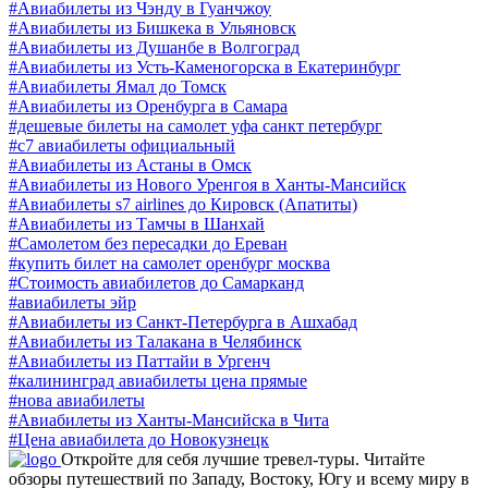
#Авиабилеты из Чэнду в Гуанчжоу
#Авиабилеты из Бишкека в Ульяновск
#Авиабилеты из Душанбе в Волгоград
#Авиабилеты из Усть-Каменогорска в Екатеринбург
#Авиабилеты Ямал до Томск
#Авиабилеты из Оренбурга в Самара
#дешевые билеты на самолет уфа санкт петербург
#с7 авиабилеты официальный
#Авиабилеты из Астаны в Омск
#Авиабилеты из Нового Уренгоя в Ханты-Мансийск
#Авиабилеты s7 airlines до Кировск (Апатиты)
#Авиабилеты из Тамчы в Шанхай
#Самолетом без пересадки до Ереван
#купить билет на самолет оренбург москва
#Стоимость авиабилетов до Самарканд
#авиабилеты эйр
#Авиабилеты из Санкт-Петербурга в Ашхабад
#Авиабилеты из Талакана в Челябинск
#Авиабилеты из Паттайи в Ургенч
#калининград авиабилеты цена прямые
#нова авиабилеты
#Авиабилеты из Ханты-Мансийска в Чита
#Цена авиабилета до Новокузнецк
Откройте для себя лучшие тревел-туры. Читайте
обзоры путешествий по Западу, Востоку, Югу и всему миру в