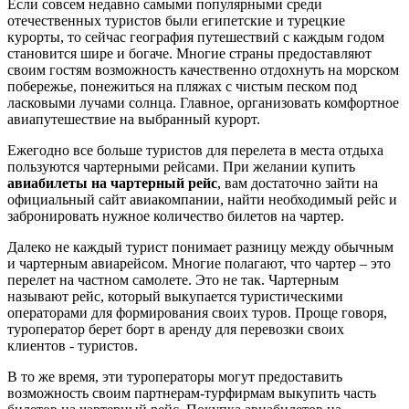
Если совсем недавно самыми популярными среди
отечественных туристов были египетские и турецкие
курорты, то сейчас география путешествий с каждым годом
становится шире и богаче. Многие страны предоставляют
своим гостям возможность качественно отдохнуть на морском
побережье, понежиться на пляжах с чистым песком под
ласковыми лучами солнца. Главное, организовать комфортное
авиапутешествие на выбранный курорт.
Ежегодно все больше туристов для перелета в места отдыха
пользуются чартерными рейсами. При желании купить
авиабилеты на чартерный рейс
, вам достаточно зайти на
официальный сайт авиакомпании, найти необходимый рейс и
забронировать нужное количество билетов на чартер.
Далеко не каждый турист понимает разницу между обычным
и чартерным авиарейсом. Многие полагают, что чартер – это
перелет на частном самолете. Это не так. Чартерным
называют рейс, который выкупается туристическими
операторами для формирования своих туров. Проще говоря,
туроператор берет борт в аренду для перевозки своих
клиентов - туристов.
В то же время, эти туроператоры могут предоставить
возможность своим партнерам-турфирмам выкупить часть