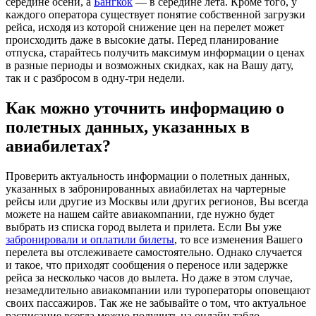
середине осени, а
Бангкок
— в середине лета. Кроме того, у
каждого оператора существует понятие собственной загрузки
рейса, исходя из которой снижение цен на перелет может
происходить даже в высокие даты. Перед планирование
отпуска, старайтесь получить максимум информации о ценах
в разные периоды и возможных скидках, как на Вашу дату,
так и с разбросом в одну-три недели.
Как можно уточнить информацию о
полетных данных, указанных в
авиабилетах?
Проверить актуальность информации о полетных данных,
указанных в забронированных авиабилетах на чартерные
рейсы или другие из Москвы или других регионов, Вы всегда
можете на нашем сайте авиакомпании, где нужно будет
выбрать из списка город вылета и прилета. Если Вы уже
забронировали и оплатили билеты
, то все изменения Вашего
перелета вы отслеживаете самостоятельно. Однако случается
и такое, что приходят сообщения о переносе или задержке
рейса за несколько часов до вылета. Но даже в этом случае,
незамедлительно авиакомпании или туроператоры оповещают
своих пассажиров. Так же не забывайте о том, что актуальное
расписание всегда можно получить на онлайн табло