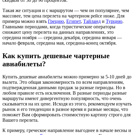
скидкой от 30 до 90 процентов.
Такая же ситуация и с маршрутом — чем он популярнее, чем
массовее, тем цена перелета на чартерном рейсе ниже. Для
примера можно взять
Грецию
,
Египет
,
Тайланд
и
Турцию
.
Главными периодами, когда туристические операторы
снижают цену перелета на данных направлениях, это
середина ноября — середина декабря, середина января —
начало февраля, середина мая, середина-конец октября.
Как купить дешевые чартерные
авиабилеты?
Купить дешевые авиабилеты можно примерно за 5-10 дней до
вылета. Это общая закономерность по всем направлениям,
подтвержденная данными продаж за разные периоды. Но в
любом правиле есть исключения. В разные периоды разные
маршруты имеют дивергентную популярность, что очень
сказывается на их цене. Исходя из этого, рекомендуем изучать
рынок и его тенденции в разное время и разные месяцы, что
поможет Вам сформировать стоимостную картину строго для
Вашего перелета.
К примеру, греческое направление выгоднее в начале весны и