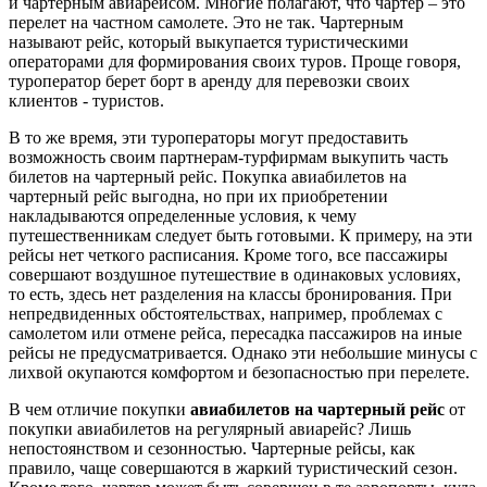
и чартерным авиарейсом. Многие полагают, что чартер – это
перелет на частном самолете. Это не так. Чартерным
называют рейс, который выкупается туристическими
операторами для формирования своих туров. Проще говоря,
туроператор берет борт в аренду для перевозки своих
клиентов - туристов.
В то же время, эти туроператоры могут предоставить
возможность своим партнерам-турфирмам выкупить часть
билетов на чартерный рейс. Покупка авиабилетов на
чартерный рейс выгодна, но при их приобретении
накладываются определенные условия, к чему
путешественникам следует быть готовыми. К примеру, на эти
рейсы нет четкого расписания. Кроме того, все пассажиры
совершают воздушное путешествие в одинаковых условиях,
то есть, здесь нет разделения на классы бронирования. При
непредвиденных обстоятельствах, например, проблемах с
самолетом или отмене рейса, пересадка пассажиров на иные
рейсы не предусматривается. Однако эти небольшие минусы с
лихвой окупаются комфортом и безопасностью при перелете.
В чем отличие покупки
авиабилетов на чартерный рейс
от
покупки авиабилетов на регулярный авиарейс? Лишь
непостоянством и сезонностью. Чартерные рейсы, как
правило, чаще совершаются в жаркий туристический сезон.