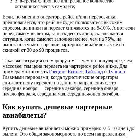
3. в-третьих, прогноз или реальное количество
оставшихся мест в самолете;
Если, по мнению оператора рейса и/или перевозчика,
предполагается, что рейс не будет пользоваться высоким
спросом, ценники на перелет снижаются на 5-10%. А вот если
перед самым вылетом, за пять-десять дней, складывается
ситуация, когда самолет заполнен менее, чем на 75%, на
рынок поступают горящие чартерные авиабилеты уже со
скидкой от 30 до 90 процентов.
Такая же ситуация и с маршрутом — чем он популярнее, чем
массовее, тем цена перелета на чартерном рейсе ниже. Для
примера можно взять
Грецию
,
Египет
,
Тайланд
и
Турцию
.
Главными периодами, когда туристические операторы
снижают цену перелета на данных направлениях, это
середина ноября — середина декабря, середина января —
начало февраля, середина мая, середина-конец октября.
Как купить дешевые чартерные
авиабилеты?
Купить дешевые авиабилеты можно примерно за 5-10 дней до
вылета. Это общая закономерность по всем направлениям,