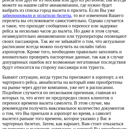
можете на нашем сайте авиакомпании, где нужно будет
выбрать из списка город вылета и прилета. Если Вы уже
забронировали и оплатили билеты
, то все изменения Вашего
перелета вы отслеживаете самостоятельно. Однако случается
и такое, что приходят сообщения о переносе или задержке
рейса за несколько часов до вылета. Но даже в этом случае,
незамедлительно авиакомпании или туроператоры оповещают
своих пассажиров. Так же не забывайте о том, что актуальное
расписание всегда можно получить на онлайн табло
аэропортов. Кроме того, необходимо правильно заполнять и
внимательно проверять паспортные данные, так как в случае
допущенных ошибок все возможные негативные последствия
будут относится на сторону пассажира или туриста.
Бывают ситуации, когда туристы приезжают в аэропорт, а их
чартерного рейса, авиабилеты на который ими приобретены
на рынке через другие компании, уже нет в расписании.
Подобное случается по нескольким причинам, главная из
которых та, что агент не предупредил своих клиентов о
переносе времени вылета самолета. В этом случае, мы
рекомендуем получить максимальное количество документов
о том, что Вы приехали в аэропорт во время, а самолет
вылетел раньше того времени, которое указано у Вас в
чартерных билетах. Затем, как вариант, Вам стоит отказаться
от перелета и выставить компании, у которой Вы приобретали