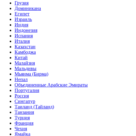
Грузия
Доминикана
Египет
Израиль
Индия
Индонезия
Испания
Италия
Казахстан
Камбоджа
Китай
Малайзия
Мальдивы
Мьянма (Бирма)
Непал
Объединенные Арабские Эмираты
Португалия
Россия
Сингапур
Таиланд (Тайланд)
Танзания
Турция
Франция
Чехия
Ямайка