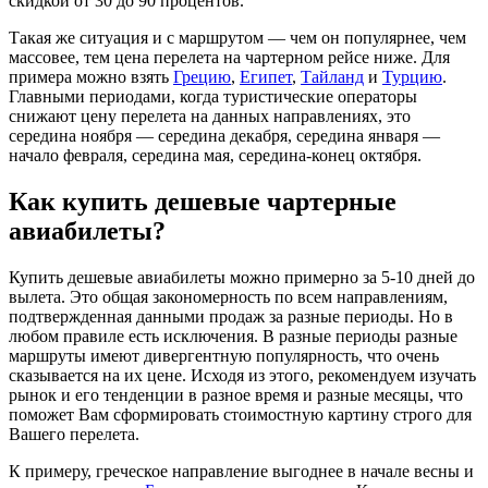
скидкой от 30 до 90 процентов.
Такая же ситуация и с маршрутом — чем он популярнее, чем
массовее, тем цена перелета на чартерном рейсе ниже. Для
примера можно взять
Грецию
,
Египет
,
Тайланд
и
Турцию
.
Главными периодами, когда туристические операторы
снижают цену перелета на данных направлениях, это
середина ноября — середина декабря, середина января —
начало февраля, середина мая, середина-конец октября.
Как купить дешевые чартерные
авиабилеты?
Купить дешевые авиабилеты можно примерно за 5-10 дней до
вылета. Это общая закономерность по всем направлениям,
подтвержденная данными продаж за разные периоды. Но в
любом правиле есть исключения. В разные периоды разные
маршруты имеют дивергентную популярность, что очень
сказывается на их цене. Исходя из этого, рекомендуем изучать
рынок и его тенденции в разное время и разные месяцы, что
поможет Вам сформировать стоимостную картину строго для
Вашего перелета.
К примеру, греческое направление выгоднее в начале весны и