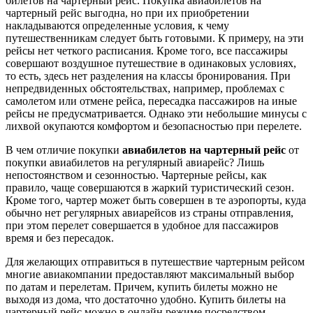
билетов на чартерный рейс. Покупка авиабилетов на
чартерный рейс выгодна, но при их приобретении
накладываются определенные условия, к чему
путешественникам следует быть готовыми. К примеру, на эти
рейсы нет четкого расписания. Кроме того, все пассажиры
совершают воздушное путешествие в одинаковых условиях,
то есть, здесь нет разделения на классы бронирования. При
непредвиденных обстоятельствах, например, проблемах с
самолетом или отмене рейса, пересадка пассажиров на иные
рейсы не предусматривается. Однако эти небольшие минусы с
лихвой окупаются комфортом и безопасностью при перелете.
В чем отличие покупки
авиабилетов на чартерный рейс
от
покупки авиабилетов на регулярный авиарейс? Лишь
непостоянством и сезонностью. Чартерные рейсы, как
правило, чаще совершаются в жаркий туристический сезон.
Кроме того, чартер может быть совершен в те аэропорты, куда
обычно нет регулярных авиарейсов из страны отправления,
при этом перелет совершается в удобное для пассажиров
время и без пересадок.
Для желающих отправиться в путешествие чартерным рейсом
многие авиакомпании предоставляют максимальный выбор
по датам и перелетам. Причем, купить билеты можно не
выходя из дома, что достаточно удобно. Купить билеты на
чартерный рейс можно в онлайн режиме посредством