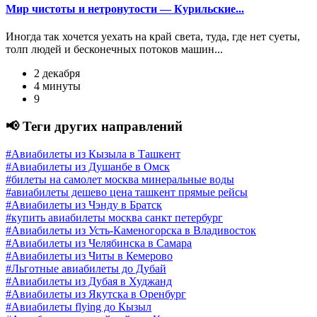
Мир чистоты и нетронутости — Курильские...
Иногда так хочется уехать на край света, туда, где нет суеты,
толп людей и бесконечных потоков машин...
2 декабря
4 минуты
9
📢 Теги других направлений
#Авиабилеты из Кызыла в Ташкент
#Авиабилеты из Душанбе в Омск
#билеты на самолет москва минеральные воды
#авиабилеты дешево цена ташкент прямые рейсы
#Авиабилеты из Чэнду в Братск
#купить авиабилеты москва санкт петербург
#Авиабилеты из Усть-Каменогорска в Владивосток
#Авиабилеты из Челябинска в Самара
#Авиабилеты из Читы в Кемерово
#Льготные авиабилеты до Дубай
#Авиабилеты из Дубая в Худжанд
#Авиабилеты из Якутска в Оренбург
#Авиабилеты flying до Кызыл