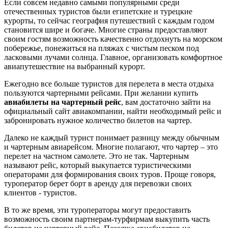
Если совсем недавно самыми популярными среди
отечественных туристов были египетские и турецкие
курорты, то сейчас география путешествий с каждым годом
становится шире и богаче. Многие страны предоставляют
своим гостям возможность качественно отдохнуть на морском
побережье, понежиться на пляжах с чистым песком под
ласковыми лучами солнца. Главное, организовать комфортное
авиапутешествие на выбранный курорт.
Ежегодно все больше туристов для перелета в места отдыха
пользуются чартерными рейсами. При желании купить
авиабилеты на чартерный рейс
, вам достаточно зайти на
официальный сайт авиакомпании, найти необходимый рейс и
забронировать нужное количество билетов на чартер.
Далеко не каждый турист понимает разницу между обычным
и чартерным авиарейсом. Многие полагают, что чартер – это
перелет на частном самолете. Это не так. Чартерным
называют рейс, который выкупается туристическими
операторами для формирования своих туров. Проще говоря,
туроператор берет борт в аренду для перевозки своих
клиентов - туристов.
В то же время, эти туроператоры могут предоставить
возможность своим партнерам-турфирмам выкупить часть