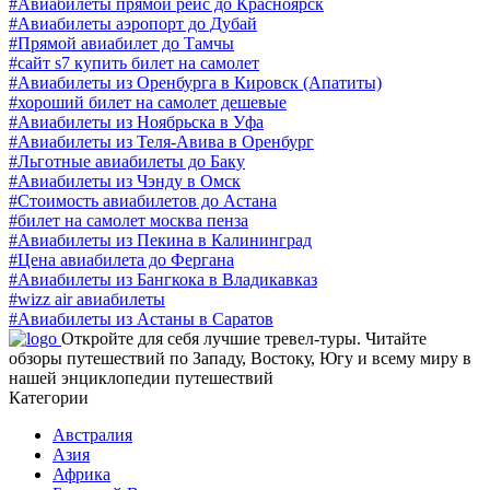
#Авиабилеты прямой рейс до Красноярск
#Авиабилеты аэропорт до Дубай
#Прямой авиабилет до Тамчы
#сайт s7 купить билет на самолет
#Авиабилеты из Оренбурга в Кировск (Апатиты)
#хороший билет на самолет дешевые
#Авиабилеты из Ноябрьска в Уфа
#Авиабилеты из Теля-Авива в Оренбург
#Льготные авиабилеты до Баку
#Авиабилеты из Чэнду в Омск
#Стоимость авиабилетов до Астана
#билет на самолет москва пенза
#Авиабилеты из Пекина в Калининград
#Цена авиабилета до Фергана
#Авиабилеты из Бангкока в Владикавказ
#wizz air авиабилеты
#Авиабилеты из Астаны в Саратов
Откройте для себя лучшие тревел-туры. Читайте
обзоры путешествий по Западу, Востоку, Югу и всему миру в
нашей энциклопедии путешествий
Категории
Австралия
Азия
Африка