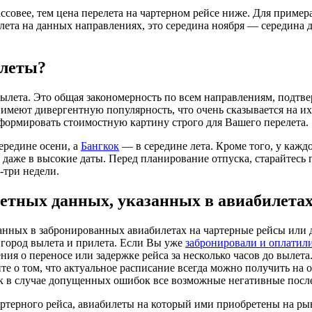
ссовее, тем цена перелета на чартерном рейсе ниже. Для пример
ета на данных направлениях, это середина ноября — середина де
илеты?
ылета. Это общая закономерность по всем направлениям, подтв
меют дивергентную популярность, что очень сказывается на их 
сформировать стоимостную картину строго для Вашего перелета.
ередине осени, а
Бангкок
— в середине лета. Кроме того, у кажд
ь даже в высокие даты. Перед планирование отпуска, старайтес
-три недели.
етных данных, указанных в авиабилета
нных в забронированных авиабилетах на чартерные рейсы или д
 город вылета и прилета. Если Вы уже
забронировали и оплатил
ения о переносе или задержке рейса за несколько часов до вылет
е о том, что актуальное расписание всегда можно получить на 
ак в случае допущенных ошибок все возможные негативные послед
артерного рейса, авиабилеты на который ими приобретены на ры