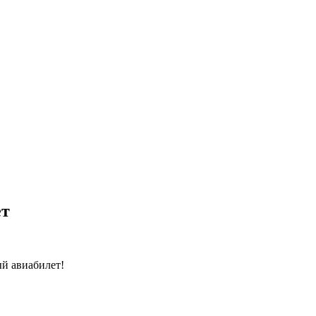
ет
й авиабилет!