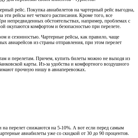
терный рейс. Покупка авиабилетов на чартерный рейс выгодна,
 эти рейсы нет четкого расписания. Кроме того, все
При непредвиденных обстоятельствах, например, проблемах с
вой окупаются комфортом и безопасностью при перелете.
ом и сезонностью. Чартерные рейсы, как правило, чаще
ных авиарейсов из страны отправления, при этом перелет
ам и перелетам. Причем, купить билеты можно не выходя из
банковской карты. Из-за удобства и комфортного воздушного
нимают прочную нишу в авиаперевозках.
и на перелет снижаются на 5-10%. А вот если перед самым
чартерные авиабилеты уже со скидкой от 30 до 90 процентов.