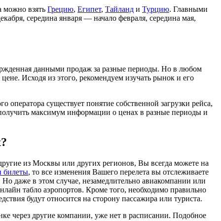
а можно взять
Грецию
,
Египет
,
Тайланд
и
Турцию
. Главными
кабря, середина января — начало февраля, середина мая,
ержденная данными продаж за разные периоды. Но в любом
цене. Исходя из этого, рекомендуем изучать рынок и его
ого оператора существует понятие собственной загрузки рейса,
ь получить максимум информации о ценах в разные периоды и
х?
ругие из Москвы или других регионов, Вы всегда можете на
и билеты
, то все изменения Вашего перелета вы отслеживаете
а. Но даже в этом случае, незамедлительно авиакомпании или
онлайн табло аэропортов. Кроме того, необходимо правильно
ствия будут относится на сторону пассажира или туриста.
нке через другие компании, уже нет в расписании. Подобное