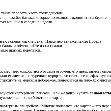
: такие перелеты часто стоят дешевле.
ь тарифы без багажа, которые позволяют сэкономить на билете.
тоят меньше в середине недели.
агают самые низкие цены. Например авиакомпания Победа
и баллы и обменивайте их на скидки.
шевле прямых перелетов.
 мест для комфортного отдыха огромен, что представляет опре
ли египетские и турецкие курорты, то сейчас география путеш
отдохнуть на морском побережье, понежиться на пляжах с чисты
ользуются чартерными рейсами. При желании купить
авиабилеты
ужное количество билетов на чартер.
ртерным авиарейсом. Многие полагают, что чартер – это переле
ния своих туров. Проще говоря, туроператор берет борт в аренд