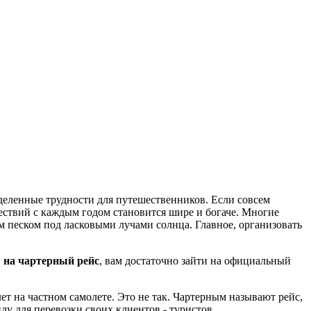
деленные трудности для путешественников. Если совсем
ествий с каждым годом становится шире и богаче. Многие
м песком под ласковыми лучами солнца. Главное, организовать
 на чартерный рейс
, вам достаточно зайти на официальный
т на частном самолете. Это не так. Чартерным называют рейс,
у для перевозки своих клиентов - туристов.