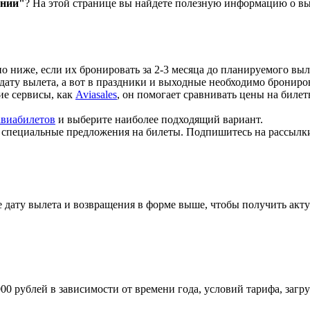
ании"
? На этой странице вы найдете полезную информацию о вы
но ниже, если их бронировать за 2-3 месяца до планируемого выл
 дату вылета, а вот в праздники и выходные необходимо брониров
кие сервисы, как
Aviasales
, он помогает сравнивать цены на биле
авиабилетов
и выберите наиболее подходящий вариант.
т специальные предложения на билеты. Подпишитесь на рассылк
 дату вылета и возвращения в форме выше, чтобы получить акту
000 рублей в зависимости от времени года, условий тарифа, заг