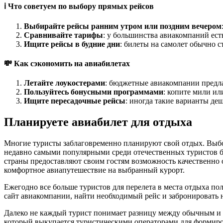
ℹ️ Что советуем по выбору прямых рейсов
Выбирайте рейсы ранним утром или поздним вечером
Сравнивайте тарифы
: у большинства авиакомпаний ест
Ищите рейсы в будние дни
: билеты на самолет обычно с
💸 Как сэкономить на авиабилетах
Летайте лоукостерами
: бюджетные авиакомпании предл
Пользуйтесь бонусными программами
: копите мили ил
Ищите пересадочные рейсы
: иногда такие варианты де
Планируете авиабилет для отдыха
Многие туристы заблаговременно планируют свой отдых. Выбор
недавно самыми популярными среди отечественных туристов бы
страны предоставляют своим гостям возможность качественно 
комфортное авиапутешествие на выбранный курорт.
Ежегодно все больше туристов для перелета в места отдыха п
сайт авиакомпании, найти необходимый рейс и забронировать н
Далеко не каждый турист понимает разницу между обычным и ча
который выкупается туристическими операторами для формирова