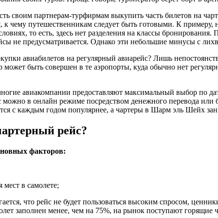
ость своим партнерам-турфирмам выкупить часть билетов на чар
к чему путешественникам следует быть готовыми. К примеру, на
виях, то есть, здесь нет разделения на классы бронирования. 
ейсы не предусматривается. Однако эти небольшие минусы с лих
купки авиабилетов на регулярный авиарейс? Лишь непостоянств
р может быть совершен в те аэропорты, куда обычно нет регуляр
ногие авиакомпании предоставляют максимальный выбор по дат
йс можно в онлайн режиме посредством денежного перевода или 
тся с каждым годом популярнее, а чартеры в Шарм эль Шейх за
чартерный рейс?
сновных факторов:
 мест в самолете;
ается, что рейс не будет пользоваться высоким спросом, ценник
амолет заполнен менее, чем на 75%, на рынок поступают горящие 