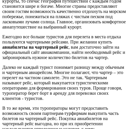
курорты, то сейчас география путешествий с каждым годом
становится шире и богаче. Многие страны предоставляют
своим гостям возможность качественно отдохнуть на морском
побережье, понежиться на пляжах с чистым песком под
ласковыми лучами солнца. Главное, организовать комфортное
авиапутешествие на выбранный курорт.
Ежегодно все больше туристов для перелета в места отдыха
пользуются чартерными рейсами. При желании купить
авиабилеты на чартерный рейс
, вам достаточно зайти на
официальный сайт авиакомпании, найти необходимый рейс и
забронировать нужное количество билетов на чартер.
Далеко не каждый турист понимает разницу между обычным
и чартерным авиарейсом. Многие полагают, что чартер – это
перелет на частном самолете. Это не так. Чартерным
называют рейс, который выкупается туристическими
операторами для формирования своих туров. Проще говоря,
туроператор берет борт в аренду для перевозки своих
клиентов - туристов.
В то же время, эти туроператоры могут предоставить
возможность своим партнерам-турфирмам выкупить часть
билетов на чартерный рейс. Покупка авиабилетов на
чартерный рейс выгодна, но при их приобретении
накладываются определенные условия, к чему