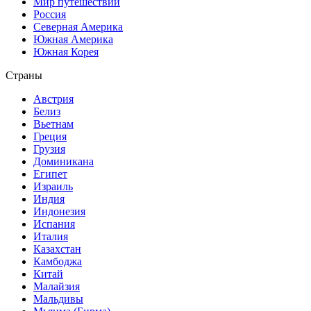
Мир путешествий
Россия
Северная Америка
Южная Америка
Южная Корея
Страны
Австрия
Белиз
Вьетнам
Греция
Грузия
Доминикана
Египет
Израиль
Индия
Индонезия
Испания
Италия
Казахстан
Камбоджа
Китай
Малайзия
Мальдивы