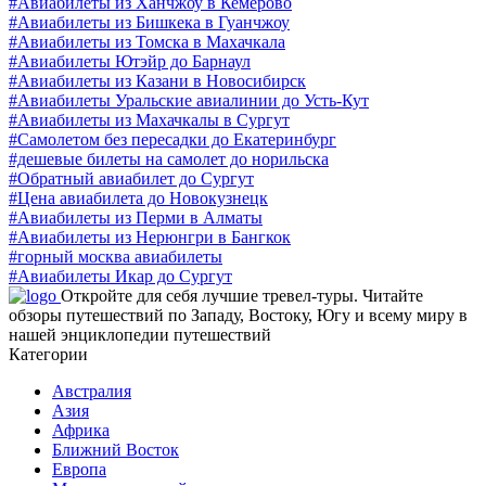
#Авиабилеты из Ханчжоу в Кемерово
#Авиабилеты из Бишкека в Гуанчжоу
#Авиабилеты из Томска в Махачкала
#Авиабилеты Ютэйр до Барнаул
#Авиабилеты из Казани в Новосибирск
#Авиабилеты Уральские авиалинии до Усть-Кут
#Авиабилеты из Махачкалы в Сургут
#Самолетом без пересадки до Екатеринбург
#дешевые билеты на самолет до норильска
#Обратный авиабилет до Сургут
#Цена авиабилета до Новокузнецк
#Авиабилеты из Перми в Алматы
#Авиабилеты из Нерюнгри в Бангкок
#горный москва авиабилеты
#Авиабилеты Икар до Сургут
Откройте для себя лучшие тревел-туры. Читайте
обзоры путешествий по Западу, Востоку, Югу и всему миру в
нашей энциклопедии путешествий
Категории
Австралия
Азия
Африка
Ближний Восток
Европа