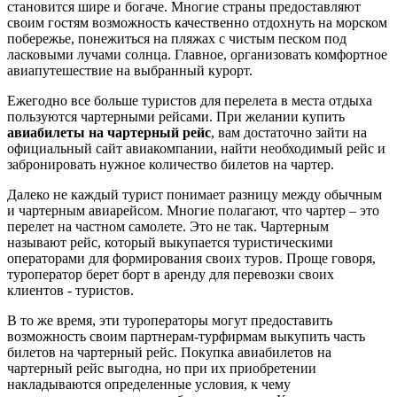
становится шире и богаче. Многие страны предоставляют
своим гостям возможность качественно отдохнуть на морском
побережье, понежиться на пляжах с чистым песком под
ласковыми лучами солнца. Главное, организовать комфортное
авиапутешествие на выбранный курорт.
Ежегодно все больше туристов для перелета в места отдыха
пользуются чартерными рейсами. При желании купить
авиабилеты на чартерный рейс
, вам достаточно зайти на
официальный сайт авиакомпании, найти необходимый рейс и
забронировать нужное количество билетов на чартер.
Далеко не каждый турист понимает разницу между обычным
и чартерным авиарейсом. Многие полагают, что чартер – это
перелет на частном самолете. Это не так. Чартерным
называют рейс, который выкупается туристическими
операторами для формирования своих туров. Проще говоря,
туроператор берет борт в аренду для перевозки своих
клиентов - туристов.
В то же время, эти туроператоры могут предоставить
возможность своим партнерам-турфирмам выкупить часть
билетов на чартерный рейс. Покупка авиабилетов на
чартерный рейс выгодна, но при их приобретении
накладываются определенные условия, к чему