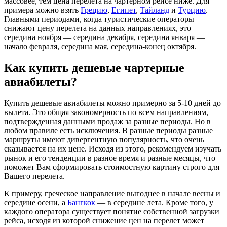
массовее, тем цена перелета на чартерном рейсе ниже. Для
примера можно взять
Грецию
,
Египет
,
Тайланд
и
Турцию
.
Главными периодами, когда туристические операторы
снижают цену перелета на данных направлениях, это
середина ноября — середина декабря, середина января —
начало февраля, середина мая, середина-конец октября.
Как купить дешевые чартерные
авиабилеты?
Купить дешевые авиабилеты можно примерно за 5-10 дней до
вылета. Это общая закономерность по всем направлениям,
подтвержденная данными продаж за разные периоды. Но в
любом правиле есть исключения. В разные периоды разные
маршруты имеют дивергентную популярность, что очень
сказывается на их цене. Исходя из этого, рекомендуем изучать
рынок и его тенденции в разное время и разные месяцы, что
поможет Вам сформировать стоимостную картину строго для
Вашего перелета.
К примеру, греческое направление выгоднее в начале весны и
середине осени, а
Бангкок
— в середине лета. Кроме того, у
каждого оператора существует понятие собственной загрузки
рейса, исходя из которой снижение цен на перелет может