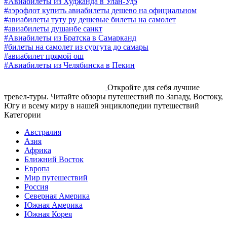
#Авиабилеты из Худжанда в Улан-Удэ
#аэрофлот купить авиабилеты дешево на официальном
#авиабилеты туту ру дешевые билеты на самолет
#авиабилеты душанбе санкт
#Авиабилеты из Братска в Самарканд
#билеты на самолет из сургута до самары
#авиабилет прямой ош
#Авиабилеты из Челябинска в Пекин
Откройте для себя лучшие
тревел-туры. Читайте обзоры путешествий по Западу, Востоку,
Югу и всему миру в нашей энциклопедии путешествий
Категории
Австралия
Азия
Африка
Ближний Восток
Европа
Мир путешествий
Россия
Северная Америка
Южная Америка
Южная Корея