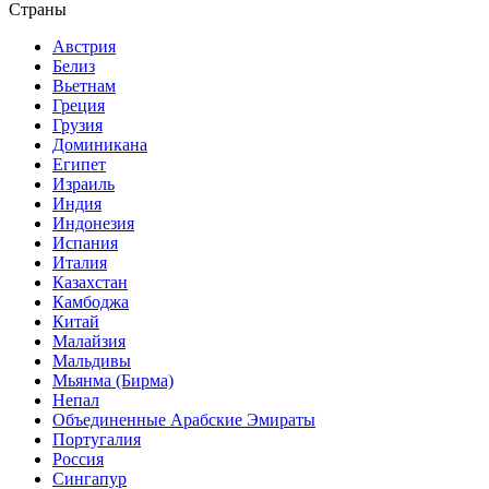
Страны
Австрия
Белиз
Вьетнам
Греция
Грузия
Доминикана
Египет
Израиль
Индия
Индонезия
Испания
Италия
Казахстан
Камбоджа
Китай
Малайзия
Мальдивы
Мьянма (Бирма)
Непал
Объединенные Арабские Эмираты
Португалия
Россия
Сингапур