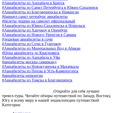
#Авиабилеты из Ашхабада в Братск
#Авиабилеты из Санкт-Петербурга в Южно-Сахалинск
#Авиабилеты из Благовещенска в Наманган
#барнаул санкт петербург авиабилеты
#билеты дешево на самолет официальный
#Авиабилеты из Южно-Сахалинска в Норильск
#Авиабилеты из Ханчжоу в Оренбург
#Авиабилеты из Нового Уренгоя в Самара
#дешевые авиабилеты в сочи
#Авиабилеты из Сочи в Гуанчжоу
#Авиабилеты из Минеральных Вод в Абакан
#Цена авиабилета до Красноярск
#Авиабилеты из Ашхабада в Уфа
#авиабилеты москва самарканд
#Авиабилеты из Новокузнецка в Махачкала
#Авиабилеты из Пензы в Усть-Каменогорск
#авиабилеты нерюнгри
#Авиабилеты из Томска в Благовещенск
Откройте для себя лучшие
тревел-туры. Читайте обзоры путешествий по Западу, Востоку,
Югу и всему миру в нашей энциклопедии путешествий
Категории