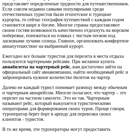
представляет определенные трудности для путешественников.
Если совсем недавно самыми популярными среди
отечественных туристов были египетские и турецкие
курорты, то сейчас география путешествий с каждым годом
становится шире и богаче. Многие страны предоставляют
своим гостям возможность качественно отдохнуть на морском
побережье, понежиться на пляжах с чистым песком под
ласковыми лучами солнца. Главное, организовать комфортное
авиапутешествие на выбранный курорт.
Ежегодно все больше туристов для перелета в места отдыха
пользуются чартерными рейсами. При желании купить
авиабилеты на чартерный рейс
, вам достаточно зайти на
официальный сайт авиакомпании, найти необходимый рейс и
забронировать нужное количество билетов на чартер.
Далеко не каждый турист понимает разницу между обычным
и чартерным авиарейсом. Многие полагают, что чартер – это
перелет на частном самолете. Это не так. Чартерным
называют рейс, который выкупается туристическими
операторами для формирования своих туров. Проще говоря,
туроператор берет борт в аренду для перевозки своих
клиентов - туристов.
В то же время, эти туроператоры могут предоставить