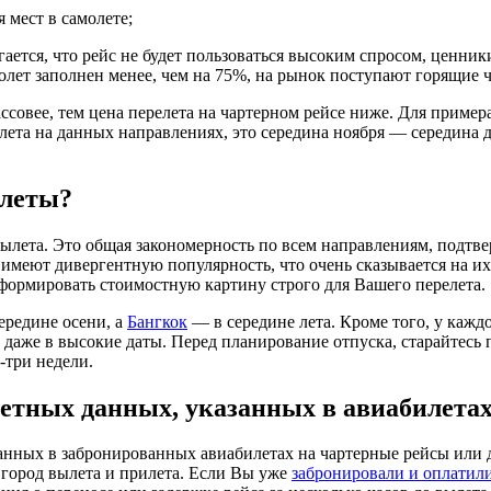
 мест в самолете;
ается, что рейс не будет пользоваться высоким спросом, ценник
амолет заполнен менее, чем на 75%, на рынок поступают горящие 
ссовее, тем цена перелета на чартерном рейсе ниже. Для пример
ета на данных направлениях, это середина ноября — середина де
илеты?
ылета. Это общая закономерность по всем направлениям, подтв
меют дивергентную популярность, что очень сказывается на их 
сформировать стоимостную картину строго для Вашего перелета.
ередине осени, а
Бангкок
— в середине лета. Кроме того, у кажд
ь даже в высокие даты. Перед планирование отпуска, старайтес
-три недели.
етных данных, указанных в авиабилета
нных в забронированных авиабилетах на чартерные рейсы или д
 город вылета и прилета. Если Вы уже
забронировали и оплатил