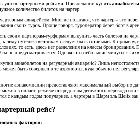
ользуются чартерными рейсами. При желании купить
авиабилеты
ужное количество билетов на чартер.
ртерным авиарейсом. Многие полагают, что чартер – это переле
ния своих туров. Проще говоря, туроператор берет борт в аренд
ость своим партнерам-турфирмам выкупить часть билетов на чар
к чему путешественникам следует быть готовыми. К примеру, на
виях, то есть, здесь нет разделения на классы бронирования. 
ейсы не предусматривается. Однако эти небольшие минусы с лих
купки авиабилетов на регулярный авиарейс? Лишь непостоянств
р может быть совершен в те аэропорты, куда обычно нет регуляр
ногие авиакомпании предоставляют максимальный выбор по дат
йс можно в онлайн режиме посредством денежного перевода или 
тся с каждым годом популярнее, а чартеры в Шарм эль Шейх за
чартерный рейс?
сновных факторов: