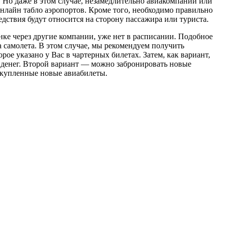
а. Но даже в этом случае, незамедлительно авиакомпании или
онлайн табло аэропортов. Кроме того, необходимо правильно
ствия будут относится на сторону пассажира или туриста.
нке через другие компании, уже нет в расписании. Подобное
а самолета. В этом случае, мы рекомендуем получить
рое указано у Вас в чартерных билетах. Затем, как вариант,
х денег. Второй вариант — можно забронировать новые
а купленные новые авиабилеты.