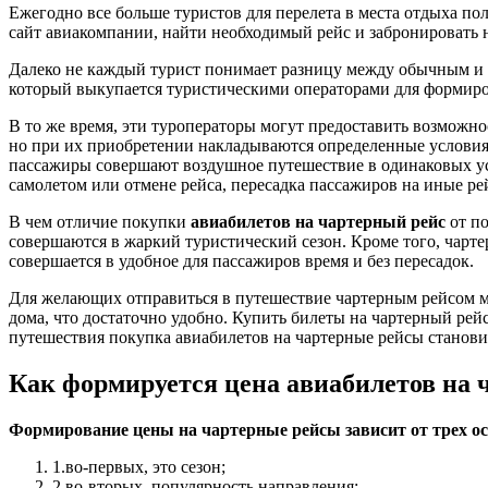
Ежегодно все больше туристов для перелета в места отдыха п
сайт авиакомпании, найти необходимый рейс и забронировать н
Далеко не каждый турист понимает разницу между обычным и ча
который выкупается туристическими операторами для формирова
В то же время, эти туроператоры могут предоставить возможн
но при их приобретении накладываются определенные условия, 
пассажиры совершают воздушное путешествие в одинаковых усло
самолетом или отмене рейса, пересадка пассажиров на иные р
В чем отличие покупки
авиабилетов на чартерный рейс
от по
совершаются в жаркий туристический сезон. Кроме того, чарте
совершается в удобное для пассажиров время и без пересадок.
Для желающих отправиться в путешествие чартерным рейсом м
дома, что достаточно удобно. Купить билеты на чартерный ре
путешествия покупка авиабилетов на чартерные рейсы станови
Как формируется цена авиабилетов на 
Формирование цены на чартерные рейсы зависит от трех о
1.во-первых, это сезон;
2.во-вторых, популярность направления;