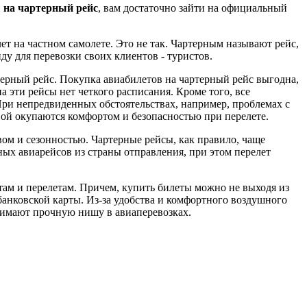
 на чартерный рейс
, вам достаточно зайти на официальный
т на частном самолете. Это не так. Чартерным называют рейс,
у для перевозки своих клиентов - туристов.
терный рейс. Покупка авиабилетов на чартерный рейс выгодна,
 эти рейсы нет четкого расписания. Кроме того, все
При непредвиденных обстоятельствах, например, проблемах с
вой окупаются комфортом и безопасностью при перелете.
ом и сезонностью. Чартерные рейсы, как правило, чаще
ных авиарейсов из страны отправления, при этом перелет
ам и перелетам. Причем, купить билеты можно не выходя из
банковской карты. Из-за удобства и комфортного воздушного
нимают прочную нишу в авиаперевозках.