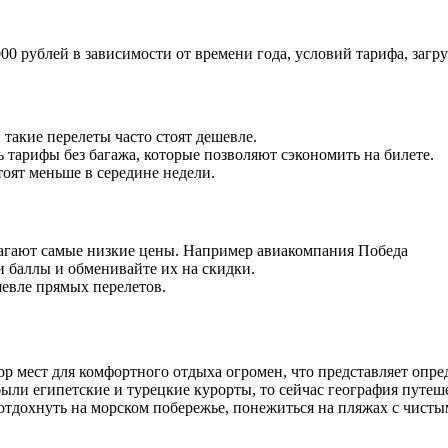
000 рублей в зависимости от времени года, условий тарифа, заг
: такие перелеты часто стоят дешевле.
ь тарифы без багажа, которые позволяют сэкономить на билете.
тоят меньше в середине недели.
агают самые низкие цены. Например авиакомпания Победа
и баллы и обменивайте их на скидки.
шевле прямых перелетов.
 мест для комфортного отдыха огромен, что представляет опре
ли египетские и турецкие курорты, то сейчас география путеш
отдохнуть на морском побережье, понежиться на пляжах с чисты