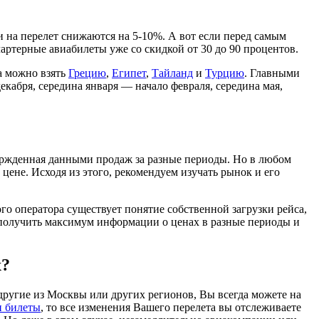
и на перелет снижаются на 5-10%. А вот если перед самым
чартерные авиабилеты уже со скидкой от 30 до 90 процентов.
а можно взять
Грецию
,
Египет
,
Тайланд
и
Турцию
. Главными
кабря, середина января — начало февраля, середина мая,
ержденная данными продаж за разные периоды. Но в любом
цене. Исходя из этого, рекомендуем изучать рынок и его
ого оператора существует понятие собственной загрузки рейса,
ь получить максимум информации о ценах в разные периоды и
х?
ругие из Москвы или других регионов, Вы всегда можете на
и билеты
, то все изменения Вашего перелета вы отслеживаете