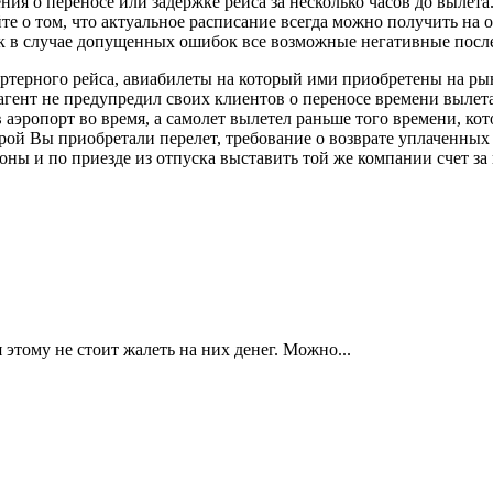
ения о переносе или задержке рейса за несколько часов до вылет
е о том, что актуальное расписание всегда можно получить на 
ак в случае допущенных ошибок все возможные негативные послед
артерного рейса, авиабилеты на который ими приобретены на ры
 агент не предупредил своих клиентов о переносе времени вылет
аэропорт во время, а самолет вылетел раньше того времени, кото
торой Вы приобретали перелет, требование о возврате уплаченны
оны и по приезде из отпуска выставить той же компании счет з
этому не стоит жалеть на них денег. Можно...