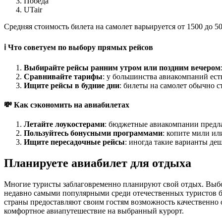
Победа
UTair
Средняя стоимость билета на самолет варьируется от 1500 до 5
ℹ️ Что советуем по выбору прямых рейсов
Выбирайте рейсы ранним утром или поздним вечером
Сравнивайте тарифы
: у большинства авиакомпаний ест
Ищите рейсы в будние дни
: билеты на самолет обычно с
💸 Как сэкономить на авиабилетах
Летайте лоукостерами
: бюджетные авиакомпании предл
Пользуйтесь бонусными программами
: копите мили ил
Ищите пересадочные рейсы
: иногда такие варианты де
Планируете авиабилет для отдыха
Многие туристы заблаговременно планируют свой отдых. Выбор
недавно самыми популярными среди отечественных туристов бы
страны предоставляют своим гостям возможность качественно 
комфортное авиапутешествие на выбранный курорт.