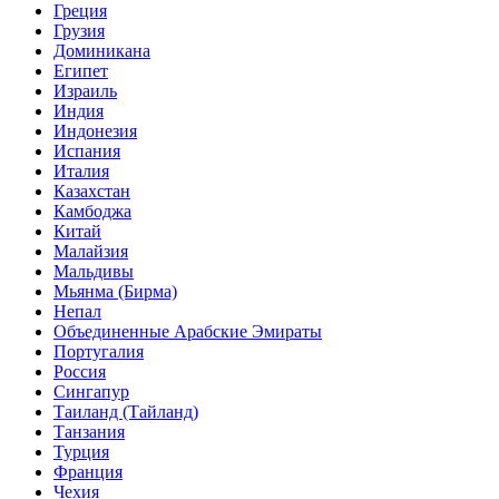
Греция
Грузия
Доминикана
Египет
Израиль
Индия
Индонезия
Испания
Италия
Казахстан
Камбоджа
Китай
Малайзия
Мальдивы
Мьянма (Бирма)
Непал
Объединенные Арабские Эмираты
Португалия
Россия
Сингапур
Таиланд (Тайланд)
Танзания
Турция
Франция
Чехия