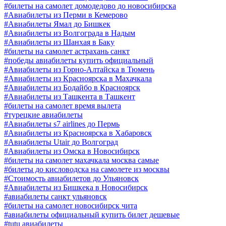
#билеты на самолет домодедово до новосибирска
#Авиабилеты из Перми в Кемерово
#Авиабилеты Ямал до Бишкек
#Авиабилеты из Волгограда в Надым
#Авиабилеты из Шанхая в Баку
#билеты на самолет астрахань санкт
#победы авиабилеты купить официальный
#Авиабилеты из Горно-Алтайска в Тюмень
#Авиабилеты из Красноярска в Махачкала
#Авиабилеты из Бодайбо в Красноярск
#Авиабилеты из Ташкента в Ташкент
#билеты на самолет время вылета
#турецкие авиабилеты
#Авиабилеты s7 airlines до Пермь
#Авиабилеты из Красноярска в Хабаровск
#Авиабилеты Utair до Волгоград
#Авиабилеты из Омска в Новосибирск
#билеты на самолет махачкала москва самые
#билеты до кисловодска на самолете из москвы
#Стоимость авиабилетов до Ульяновск
#Авиабилеты из Бишкека в Новосибирск
#авиабилеты санкт ульяновск
#билеты на самолет новосибирск чита
#авиабилеты официальный купить билет дешевые
#tutu авиабилеты