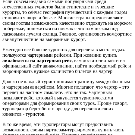
Если совсем недавно самыми популярными среди
отечественных туристов были египетские и турецкие
курорты, то сейчас география путешествий с каждым годом
становится шире и богаче. Многие страны предоставляют
своим гостям возможность качественно отдохнуть на морском
побережье, понежиться на пляжах с чистым песком под
ласковыми лучами солнца. Главное, организовать комфортное
авиапутешествие на выбранный курорт.
Ежегодно все больше туристов для перелета в места отдыха
пользуются чартерными рейсами. При желании купить
авиабилеты на чартерный рейс
, вам достаточно зайти на
официальный сайт авиакомпании, найти необходимый рейс и
забронировать нужное количество билетов на чартер.
Далеко не каждый турист понимает разницу между обычным
и чартерным авиарейсом. Многие полагают, что чартер – это
перелет на частном самолете. Это не так. Чартерным
называют рейс, который выкупается туристическими
операторами для формирования своих туров. Проще говоря,
туроператор берет борт в аренду для перевозки своих
клиентов - туристов.
В то же время, эти туроператоры могут предоставить
возможность своим партнерам-турфирмам выкупить часть