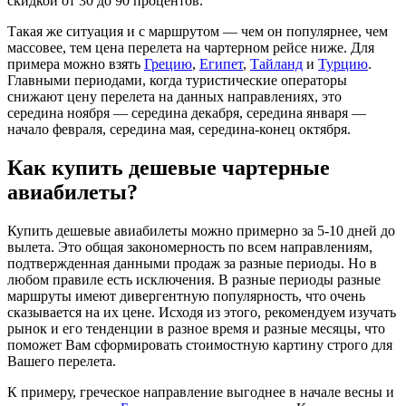
скидкой от 30 до 90 процентов.
Такая же ситуация и с маршрутом — чем он популярнее, чем
массовее, тем цена перелета на чартерном рейсе ниже. Для
примера можно взять
Грецию
,
Египет
,
Тайланд
и
Турцию
.
Главными периодами, когда туристические операторы
снижают цену перелета на данных направлениях, это
середина ноября — середина декабря, середина января —
начало февраля, середина мая, середина-конец октября.
Как купить дешевые чартерные
авиабилеты?
Купить дешевые авиабилеты можно примерно за 5-10 дней до
вылета. Это общая закономерность по всем направлениям,
подтвержденная данными продаж за разные периоды. Но в
любом правиле есть исключения. В разные периоды разные
маршруты имеют дивергентную популярность, что очень
сказывается на их цене. Исходя из этого, рекомендуем изучать
рынок и его тенденции в разное время и разные месяцы, что
поможет Вам сформировать стоимостную картину строго для
Вашего перелета.
К примеру, греческое направление выгоднее в начале весны и