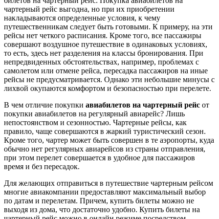
билетов на чартерный рейс. Покупка авиабилетов на
чартерный рейс выгодна, но при их приобретении
накладываются определенные условия, к чему
путешественникам следует быть готовыми. К примеру, на эти
рейсы нет четкого расписания. Кроме того, все пассажиры
совершают воздушное путешествие в одинаковых условиях,
то есть, здесь нет разделения на классы бронирования. При
непредвиденных обстоятельствах, например, проблемах с
самолетом или отмене рейса, пересадка пассажиров на иные
рейсы не предусматривается. Однако эти небольшие минусы с
лихвой окупаются комфортом и безопасностью при перелете.
В чем отличие покупки
авиабилетов на чартерный рейс
от
покупки авиабилетов на регулярный авиарейс? Лишь
непостоянством и сезонностью. Чартерные рейсы, как
правило, чаще совершаются в жаркий туристический сезон.
Кроме того, чартер может быть совершен в те аэропорты, куда
обычно нет регулярных авиарейсов из страны отправления,
при этом перелет совершается в удобное для пассажиров
время и без пересадок.
Для желающих отправиться в путешествие чартерным рейсом
многие авиакомпании предоставляют максимальный выбор
по датам и перелетам. Причем, купить билеты можно не
выходя из дома, что достаточно удобно. Купить билеты на
чартерный рейс можно в онлайн режиме посредством