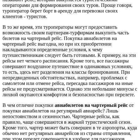
операторами для формирования своих туров. Проще говоря,
туроператор берет борт в аренду для перевозки своих
клиентов - туристов.
В то же время, эти туроператоры могут предоставить
возможность своим партнерам-турфирмам выкупить часть
билетов на чартерный рейс. Покупка авиабилетов на
чартерный рейс выгодна, но при их приобретении
накладываются определенные условия, к чему
путешественникам следует быть готовыми. К примеру, на эти
рейсы нет четкого расписания. Кроме того, все пассажиры
совершают воздушное путешествие в одинаковых условиях,
то есть, здесь нет разделения на классы бронирования. При
непредвиденных обстоятельствах, например, проблемах с
самолетом или отмене рейса, пересадка пассажиров на иные
рейсы не предусматривается. Однако эти небольшие минусы с
лихвой окупаются комфортом и безопасностью при перелете.
В чем отличие покупки
авиабилетов на чартерный рейс
от
покупки авиабилетов на регулярный авиарейс? Лишь
непостоянством и сезонностью. Чартерные рейсы, как
правило, чаще совершаются в жаркий туристический сезон.
Кроме того, чартер может быть совершен в те аэропорты, куда
обычно нет регулярных авиарейсов из страны отправления,
при этом перелет совершается в удобное для пассажиров