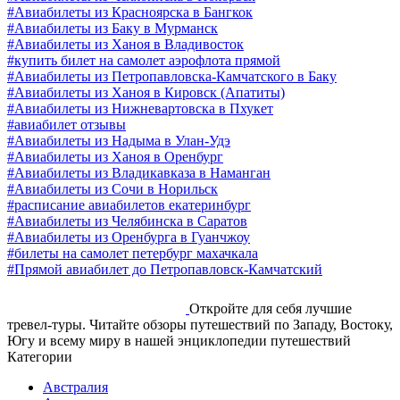
#Авиабилеты из Красноярска в Бангкок
#Авиабилеты из Баку в Мурманск
#Авиабилеты из Ханоя в Владивосток
#купить билет на самолет аэрофлота прямой
#Авиабилеты из Петропавловска-Камчатского в Баку
#Авиабилеты из Ханоя в Кировск (Апатиты)
#Авиабилеты из Нижневартовска в Пхукет
#авиабилет отзывы
#Авиабилеты из Надыма в Улан-Удэ
#Авиабилеты из Ханоя в Оренбург
#Авиабилеты из Владикавказа в Наманган
#Авиабилеты из Сочи в Норильск
#расписание авиабилетов екатеринбург
#Авиабилеты из Челябинска в Саратов
#Авиабилеты из Оренбурга в Гуанчжоу
#билеты на самолет петербург махачкала
#Прямой авиабилет до Петропавловск-Камчатский
Откройте для себя лучшие
тревел-туры. Читайте обзоры путешествий по Западу, Востоку,
Югу и всему миру в нашей энциклопедии путешествий
Категории
Австралия