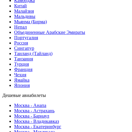
Камбоджа
Китай
Малайзия
Мальдивы
Мьянма (Бирма)
Непал
Объединенные Арабские Эмираты
Португалия
Россия
Сингапур
Таиланд (Тайланд)
Танзания
Турция
Франция
Чехия
Ямайка
Япония
Дешевые авиабилеты
Москва - Анапа
Москва - Астрахань
Москва - Барнаул
Москва - Владикавказ
Москва - Екатеринбург
Москва - Махачкала