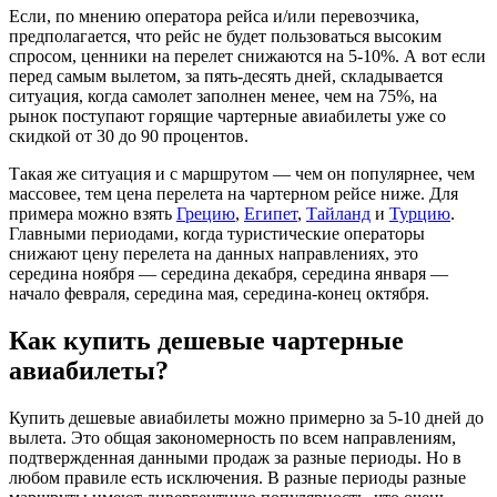
Если, по мнению оператора рейса и/или перевозчика,
предполагается, что рейс не будет пользоваться высоким
спросом, ценники на перелет снижаются на 5-10%. А вот если
перед самым вылетом, за пять-десять дней, складывается
ситуация, когда самолет заполнен менее, чем на 75%, на
рынок поступают горящие чартерные авиабилеты уже со
скидкой от 30 до 90 процентов.
Такая же ситуация и с маршрутом — чем он популярнее, чем
массовее, тем цена перелета на чартерном рейсе ниже. Для
примера можно взять
Грецию
,
Египет
,
Тайланд
и
Турцию
.
Главными периодами, когда туристические операторы
снижают цену перелета на данных направлениях, это
середина ноября — середина декабря, середина января —
начало февраля, середина мая, середина-конец октября.
Как купить дешевые чартерные
авиабилеты?
Купить дешевые авиабилеты можно примерно за 5-10 дней до
вылета. Это общая закономерность по всем направлениям,
подтвержденная данными продаж за разные периоды. Но в
любом правиле есть исключения. В разные периоды разные