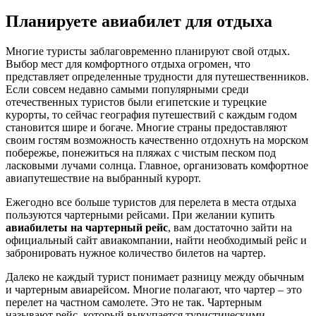
Планируете авиабилет для отдыха
Многие туристы заблаговременно планируют свой отдых.
Выбор мест для комфортного отдыха огромен, что
представляет определенные трудности для путешественников.
Если совсем недавно самыми популярными среди
отечественных туристов были египетские и турецкие
курорты, то сейчас география путешествий с каждым годом
становится шире и богаче. Многие страны предоставляют
своим гостям возможность качественно отдохнуть на морском
побережье, понежиться на пляжах с чистым песком под
ласковыми лучами солнца. Главное, организовать комфортное
авиапутешествие на выбранный курорт.
Ежегодно все больше туристов для перелета в места отдыха
пользуются чартерными рейсами. При желании купить
авиабилеты на чартерный рейс
, вам достаточно зайти на
официальный сайт авиакомпании, найти необходимый рейс и
забронировать нужное количество билетов на чартер.
Далеко не каждый турист понимает разницу между обычным
и чартерным авиарейсом. Многие полагают, что чартер – это
перелет на частном самолете. Это не так. Чартерным
называют рейс, который выкупается туристическими