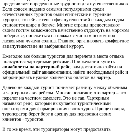
представляет определенные трудности для путешественников.
Если совсем недавно самыми популярными среди
отечественных туристов были египетские и турецкие
курорты, то сейчас география путешествий с каждым годом
становится шире и богаче. Многие страны предоставляют
своим гостям возможность качественно отдохнуть на морском
побережье, понежиться на пляжах с чистым песком под
ласковыми лучами солнца. Главное, организовать комфортное
авиапутешествие на выбранный курорт.
Ежегодно все больше туристов для перелета в места отдыха
пользуются чартерными рейсами. При желании купить
авиабилеты на чартерный рейс
, вам достаточно зайти на
официальный сайт авиакомпании, найти необходимый рейс и
забронировать нужное количество билетов на чартер.
Далеко не каждый турист понимает разницу между обычным
и чартерным авиарейсом. Многие полагают, что чартер – это
перелет на частном самолете. Это не так. Чартерным
называют рейс, который выкупается туристическими
операторами для формирования своих туров. Проще говоря,
туроператор берет борт в аренду для перевозки своих
клиентов - туристов.
В то же время, эти туроператоры могут предоставить