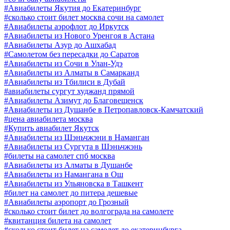
#Авиабилеты Якутия до Екатеринбург
#сколько стоит билет москва сочи на самолет
#Авиабилеты аэрофлот до Иркутск
#Авиабилеты из Нового Уренгоя в Астана
#Авиабилеты Азур до Ашхабад
#Самолетом без пересадки до Саратов
#Авиабилеты из Сочи в Улан-Удэ
#Авиабилеты из Алматы в Самарканд
#Авиабилеты из Тбилиси в Дубай
#авиабилеты сургут худжанд прямой
#Авиабилеты Азимут до Благовещенск
#Авиабилеты из Душанбе в Петропавловск-Камчатский
#цена авиабилета москва
#Купить авиабилет Якутск
#Авиабилеты из Шэньчжэни в Наманган
#Авиабилеты из Сургута в Шэньчжэнь
#билеты на самолет спб москва
#Авиабилеты из Алматы в Душанбе
#Авиабилеты из Намангана в Ош
#Авиабилеты из Ульяновска в Ташкент
#билет на самолет до питера дешевые
#Авиабилеты аэропорт до Грозный
#сколько стоит билет до волгограда на самолете
#квитанция билета на самолет
#сколько стоит билет на самолет до екатеринбурга