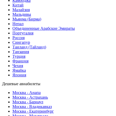
Камбоджа
Китай
Малайзия
Мальдивы
Мьянма (Бирма)
Непал
Объединенные Арабские Эмираты
Португалия
Россия
Сингапур
Таиланд (Тайланд)
Танзания
Турция
Франция
Чехия
Ямайка
Япония
Дешевые авиабилеты
Москва - Анапа
Москва - Астрахань
Москва - Барнаул
Москва - Владикавказ
Москва - Екатеринбург
Москва - Махачкала