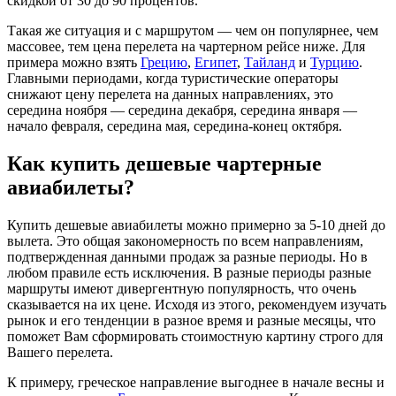
скидкой от 30 до 90 процентов.
Такая же ситуация и с маршрутом — чем он популярнее, чем
массовее, тем цена перелета на чартерном рейсе ниже. Для
примера можно взять
Грецию
,
Египет
,
Тайланд
и
Турцию
.
Главными периодами, когда туристические операторы
снижают цену перелета на данных направлениях, это
середина ноября — середина декабря, середина января —
начало февраля, середина мая, середина-конец октября.
Как купить дешевые чартерные
авиабилеты?
Купить дешевые авиабилеты можно примерно за 5-10 дней до
вылета. Это общая закономерность по всем направлениям,
подтвержденная данными продаж за разные периоды. Но в
любом правиле есть исключения. В разные периоды разные
маршруты имеют дивергентную популярность, что очень
сказывается на их цене. Исходя из этого, рекомендуем изучать
рынок и его тенденции в разное время и разные месяцы, что
поможет Вам сформировать стоимостную картину строго для
Вашего перелета.
К примеру, греческое направление выгоднее в начале весны и