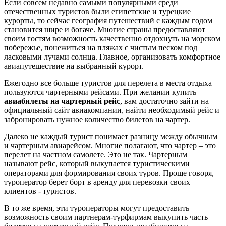
Если совсем недавно самыми популярными среди
отечественных туристов были египетские и турецкие
курорты, то сейчас география путешествий с каждым годом
становится шире и богаче. Многие страны предоставляют
своим гостям возможность качественно отдохнуть на морском
побережье, понежиться на пляжах с чистым песком под
ласковыми лучами солнца. Главное, организовать комфортное
авиапутешествие на выбранный курорт.
Ежегодно все больше туристов для перелета в места отдыха
пользуются чартерными рейсами. При желании купить
авиабилеты на чартерный рейс
, вам достаточно зайти на
официальный сайт авиакомпании, найти необходимый рейс и
забронировать нужное количество билетов на чартер.
Далеко не каждый турист понимает разницу между обычным
и чартерным авиарейсом. Многие полагают, что чартер – это
перелет на частном самолете. Это не так. Чартерным
называют рейс, который выкупается туристическими
операторами для формирования своих туров. Проще говоря,
туроператор берет борт в аренду для перевозки своих
клиентов - туристов.
В то же время, эти туроператоры могут предоставить
возможность своим партнерам-турфирмам выкупить часть