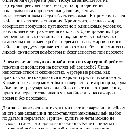
билетов на чартерный рейс. Покупка авиабилетов на
чартерный рейс выгодна, но при их приобретении
накладываются определенные условия, к чему
путешественникам следует быть готовыми. К примеру, на эти
рейсы нет четкого расписания. Кроме того, все пассажиры
совершают воздушное путешествие в одинаковых условиях,
то есть, здесь нет разделения на классы бронирования. При
непредвиденных обстоятельствах, например, проблемах с
самолетом или отмене рейса, пересадка пассажиров на иные
рейсы не предусматривается. Однако эти небольшие минусы с
лихвой окупаются комфортом и безопасностью при перелете.
В чем отличие покупки
авиабилетов на чартерный рейс
от
покупки авиабилетов на регулярный авиарейс? Лишь
непостоянством и сезонностью. Чартерные рейсы, как
правило, чаще совершаются в жаркий туристический сезон.
Кроме того, чартер может быть совершен в те аэропорты, куда
обычно нет регулярных авиарейсов из страны отправления,
при этом перелет совершается в удобное для пассажиров
время и без пересадок.
Для желающих отправиться в путешествие чартерным рейсом
многие авиакомпании предоставляют максимальный выбор
по датам и перелетам. Причем, купить билеты можно не
выходя из дома, что достаточно удобно. Купить билеты на
чартерный рейс можно в онлайн режиме посредством