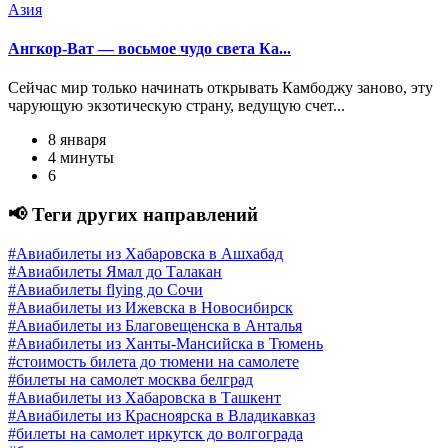
Азия
Ангкор-Ват — восьмое чудо света Ка...
Сейчас мир только начинать открывать Камбоджу заново, эту
чарующую экзотическую страну, ведущую счет...
8 января
4 минуты
6
📢 Теги других направлений
#Авиабилеты из Хабаровска в Ашхабад
#Авиабилеты Ямал до Талакан
#Авиабилеты flying до Сочи
#Авиабилеты из Ижевска в Новосибирск
#Авиабилеты из Благовещенска в Анталья
#Авиабилеты из Ханты-Мансийска в Тюмень
#стоимость билета до тюмени на самолете
#билеты на самолет москва белград
#Авиабилеты из Хабаровска в Ташкент
#Авиабилеты из Красноярска в Владикавказ
#билеты на самолет иркутск до волгограда