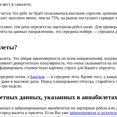
 мест в самолете;
ается, что рейс не будет пользоваться высоким спросом, ценник
амолет заполнен менее, чем на 75%, на рынок поступают горящие 
ссовее, тем цена перелета на чартерном рейсе ниже. Для пример
ета на данных направлениях, это середина ноября — середина де
илеты?
ылета. Это общая закономерность по всем направлениям, подтв
меют дивергентную популярность, что очень сказывается на их 
сформировать стоимостную картину строго для Вашего перелета.
ередине осени, а
Бангкок
— в середине лета. Кроме того, у кажд
ь даже в высокие даты. Перед планирование отпуска, старайтес
-три недели.
етных данных, указанных в авиабилета
нных в забронированных авиабилетах на чартерные рейсы или д
 город вылета и прилета. Если Вы уже
забронировали и оплатил