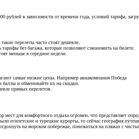
000 рублей в зависимости от времени года, условий тарифа, заг
: такие перелеты часто стоят дешевле.
ь тарифы без багажа, которые позволяют сэкономить на билете.
тоят меньше в середине недели.
агают самые низкие цены. Например авиакомпания Победа
и баллы и обменивайте их на скидки.
шевле прямых перелетов.
 мест для комфортного отдыха огромен, что представляет опре
ли египетские и турецкие курорты, то сейчас география путеш
отдохнуть на морском побережье, понежиться на пляжах с чисты