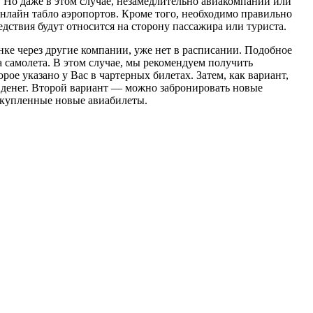
а. Но даже в этом случае, незамедлительно авиакомпании или
онлайн табло аэропортов. Кроме того, необходимо правильно
ствия будут относится на сторону пассажира или туриста.
нке через другие компании, уже нет в расписании. Подобное
а самолета. В этом случае, мы рекомендуем получить
рое указано у Вас в чартерных билетах. Затем, как вариант,
х денег. Второй вариант — можно забронировать новые
а купленные новые авиабилеты.