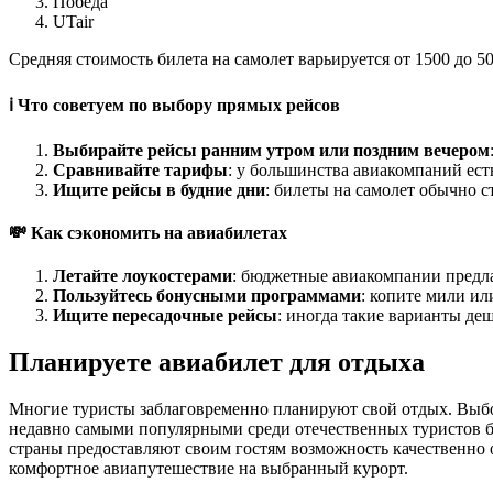
Победа
UTair
Средняя стоимость билета на самолет варьируется от 1500 до 5
ℹ️ Что советуем по выбору прямых рейсов
Выбирайте рейсы ранним утром или поздним вечером
Сравнивайте тарифы
: у большинства авиакомпаний ест
Ищите рейсы в будние дни
: билеты на самолет обычно с
💸 Как сэкономить на авиабилетах
Летайте лоукостерами
: бюджетные авиакомпании предл
Пользуйтесь бонусными программами
: копите мили ил
Ищите пересадочные рейсы
: иногда такие варианты де
Планируете авиабилет для отдыха
Многие туристы заблаговременно планируют свой отдых. Выбор
недавно самыми популярными среди отечественных туристов бы
страны предоставляют своим гостям возможность качественно 
комфортное авиапутешествие на выбранный курорт.