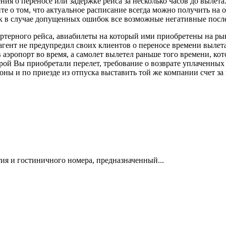
ения о переносе или задержке рейса за несколько часов до вылет
е о том, что актуальное расписание всегда можно получить на 
ак в случае допущенных ошибок все возможные негативные послед
артерного рейса, авиабилеты на который ими приобретены на ры
 агент не предупредил своих клиентов о переносе времени вылет
аэропорт во время, а самолет вылетел раньше того времени, кото
торой Вы приобретали перелет, требование о возврате уплаченны
оны и по приезде из отпуска выставить той же компании счет з
ия и гостиничного номера, предназначенный...