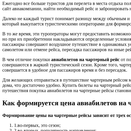
Ежегодно все больше туристов для перелета в места отдыха п
сайт авиакомпании, найти необходимый рейс и забронировать н
Далеко не каждый турист понимает разницу между обычным и ча
который выкупается туристическими операторами для формирова
В то же время, эти туроператоры могут предоставить возможн
но при их приобретении накладываются определенные условия, 
пассажиры совершают воздушное путешествие в одинаковых усло
самолетом или отмене рейса, пересадка пассажиров на иные р
В чем отличие покупки
авиабилетов на чартерный рейс
от по
совершаются в жаркий туристический сезон. Кроме того, чарте
совершается в удобное для пассажиров время и без пересадок.
Для желающих отправиться в путешествие чартерным рейсом м
дома, что достаточно удобно. Купить билеты на чартерный ре
путешествия покупка авиабилетов на чартерные рейсы станови
Как формируется цена авиабилетов на 
Формирование цены на чартерные рейсы зависит от трех о
1.во-первых, это сезон;
2.во-вторых, популярность направления;