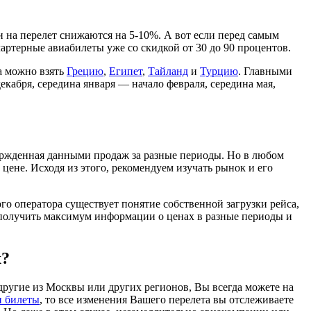
и на перелет снижаются на 5-10%. А вот если перед самым
чартерные авиабилеты уже со скидкой от 30 до 90 процентов.
а можно взять
Грецию
,
Египет
,
Тайланд
и
Турцию
. Главными
кабря, середина января — начало февраля, середина мая,
ержденная данными продаж за разные периоды. Но в любом
цене. Исходя из этого, рекомендуем изучать рынок и его
ого оператора существует понятие собственной загрузки рейса,
ь получить максимум информации о ценах в разные периоды и
х?
ругие из Москвы или других регионов, Вы всегда можете на
и билеты
, то все изменения Вашего перелета вы отслеживаете