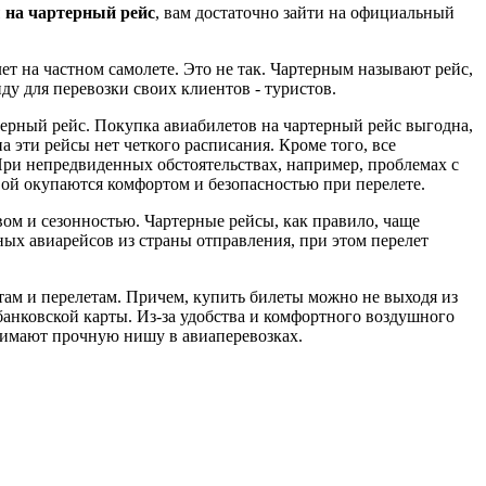
 на чартерный рейс
, вам достаточно зайти на официальный
т на частном самолете. Это не так. Чартерным называют рейс,
у для перевозки своих клиентов - туристов.
терный рейс. Покупка авиабилетов на чартерный рейс выгодна,
 эти рейсы нет четкого расписания. Кроме того, все
При непредвиденных обстоятельствах, например, проблемах с
вой окупаются комфортом и безопасностью при перелете.
ом и сезонностью. Чартерные рейсы, как правило, чаще
ных авиарейсов из страны отправления, при этом перелет
ам и перелетам. Причем, купить билеты можно не выходя из
банковской карты. Из-за удобства и комфортного воздушного
нимают прочную нишу в авиаперевозках.