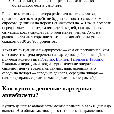
3. в-третьих, прогноз или реальное количество
оставшихся мест в самолете;
Если, по мнению оператора рейса и/или перевозчика,
предполагается, что рейс не будет пользоваться высоким
спросом, ценники на перелет снижаются на 5-10%. А вот если
перед самым вылетом, за пять-десять дней, складывается
ситуация, когда самолет заполнен менее, чем на 75%, на
рынок поступают горящие чартерные авиабилеты уже со
скидкой от 30 до 90 процентов.
Такая же ситуация и с маршрутом — чем он популярнее, чем
массовее, тем цена перелета на чартерном рейсе ниже. Для
примера можно взять
Грецию
,
Египет
,
Тайланд
и
Турцию
.
Главными периодами, когда туристические операторы
снижают цену перелета на данных направлениях, это
середина ноября — середина декабря, середина января —
начало февраля, середина мая, середина-конец октября.
Как купить дешевые чартерные
авиабилеты?
Купить дешевые авиабилеты можно примерно за 5-10 дней до
вылета. Это общая закономерность по всем направлениям,