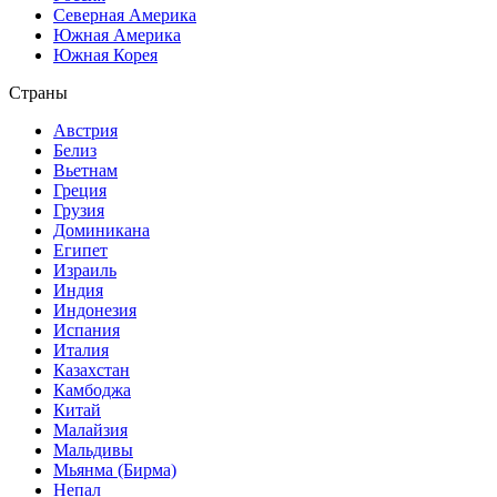
Северная Америка
Южная Америка
Южная Корея
Страны
Австрия
Белиз
Вьетнам
Греция
Грузия
Доминикана
Египет
Израиль
Индия
Индонезия
Испания
Италия
Казахстан
Камбоджа
Китай
Малайзия
Мальдивы
Мьянма (Бирма)
Непал