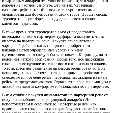
и чартерным авиарейсом. Многие полагают, что чартер – это
перелет на частном самолете. Это не так. Чартерным
называют рейс, который выкупается туристическими
операторами для формирования своих туров. Проще говоря,
туроператор берет борт в аренду для перевозки своих
клиентов - туристов.
В то же время, эти туроператоры могут предоставить
возможность своим партнерам-турфирмам выкупить часть
билетов на чартерный рейс. Покупка авиабилетов на
чартерный рейс выгодна, но при их приобретении
накладываются определенные условия, к чему
путешественникам следует быть готовыми. К примеру, на эти
рейсы нет четкого расписания. Кроме того, все пассажиры
совершают воздушное путешествие в одинаковых условиях,
то есть, здесь нет разделения на классы бронирования. При
непредвиденных обстоятельствах, например, проблемах с
самолетом или отмене рейса, пересадка пассажиров на иные
рейсы не предусматривается. Однако эти небольшие минусы с
лихвой окупаются комфортом и безопасностью при перелете.
В чем отличие покупки
авиабилетов на чартерный рейс
от
покупки авиабилетов на регулярный авиарейс? Лишь
непостоянством и сезонностью. Чартерные рейсы, как
правило, чаще совершаются в жаркий туристический сезон.