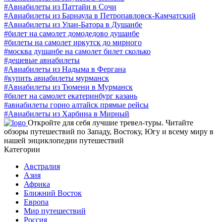
#Авиабилеты из Паттайи в Сочи
#Авиабилеты из Барнаула в Петропавловск-Камчатский
#Авиабилеты из Улан-Батора в Душанбе
#билет на самолет домодедово душанбе
#билеты на самолет иркутск до мирного
#москва душанбе на самолет билет сколько
#дешевые авиабилеты
#Авиабилеты из Надыма в Фергана
#купить авиабилеты мурманск
#Авиабилеты из Тюмени в Мурманск
#билет на самолет екатеринбург казань
#авиабилеты горно алтайск прямые рейсы
#Авиабилеты из Харбина в Мирный
Откройте для себя лучшие тревел-туры. Читайте
обзоры путешествий по Западу, Востоку, Югу и всему миру в
нашей энциклопедии путешествий
Категории
Австралия
Азия
Африка
Ближний Восток
Европа
Мир путешествий
Россия