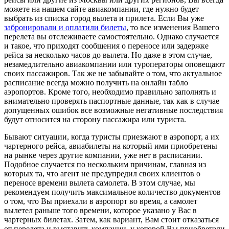
можете на нашем сайте авиакомпании, где нужно будет
выбрать из списка город вылета и прилета. Если Вы уже
забронировали и оплатили билеты
, то все изменения Вашего
перелета вы отслеживаете самостоятельно. Однако случается
и такое, что приходят сообщения о переносе или задержке
рейса за несколько часов до вылета. Но даже в этом случае,
незамедлительно авиакомпании или туроператоры оповещают
своих пассажиров. Так же не забывайте о том, что актуальное
расписание всегда можно получить на онлайн табло
аэропортов. Кроме того, необходимо правильно заполнять и
внимательно проверять паспортные данные, так как в случае
допущенных ошибок все возможные негативные последствия
будут относится на сторону пассажира или туриста.
Бывают ситуации, когда туристы приезжают в аэропорт, а их
чартерного рейса, авиабилеты на который ими приобретены
на рынке через другие компании, уже нет в расписании.
Подобное случается по нескольким причинам, главная из
которых та, что агент не предупредил своих клиентов о
переносе времени вылета самолета. В этом случае, мы
рекомендуем получить максимальное количество документов
о том, что Вы приехали в аэропорт во время, а самолет
вылетел раньше того времени, которое указано у Вас в
чартерных билетах. Затем, как вариант, Вам стоит отказаться
от перелета и выставить компании, у которой Вы приобретали