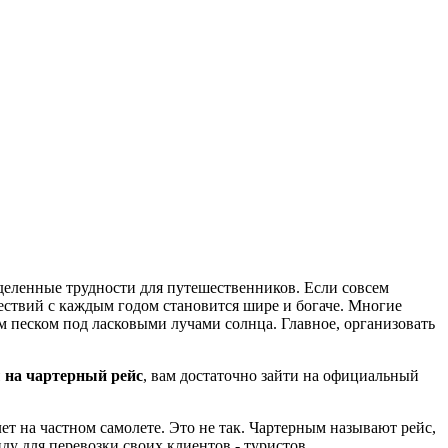
деленные трудности для путешественников. Если совсем
ествий с каждым годом становится шире и богаче. Многие
м песком под ласковыми лучами солнца. Главное, организовать
 на чартерный рейс
, вам достаточно зайти на официальный
т на частном самолете. Это не так. Чартерным называют рейс,
у для перевозки своих клиентов - туристов.