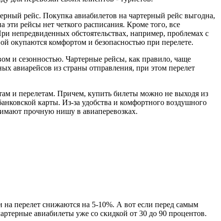
терный рейс. Покупка авиабилетов на чартерный рейс выгодна,
 эти рейсы нет четкого расписания. Кроме того, все
При непредвиденных обстоятельствах, например, проблемах с
вой окупаются комфортом и безопасностью при перелете.
ом и сезонностью. Чартерные рейсы, как правило, чаще
ных авиарейсов из страны отправления, при этом перелет
ам и перелетам. Причем, купить билеты можно не выходя из
банковской карты. Из-за удобства и комфортного воздушного
нимают прочную нишу в авиаперевозках.
и на перелет снижаются на 5-10%. А вот если перед самым
чартерные авиабилеты уже со скидкой от 30 до 90 процентов.