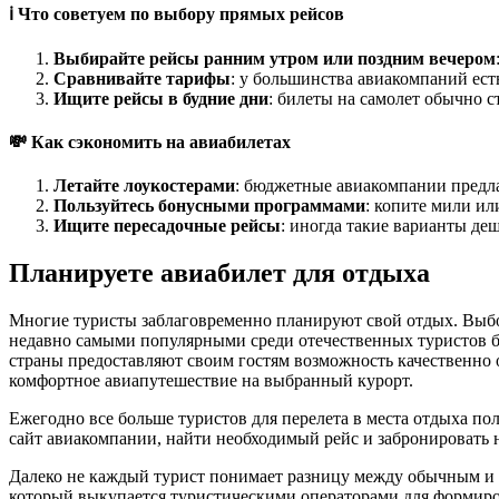
ℹ️ Что советуем по выбору прямых рейсов
Выбирайте рейсы ранним утром или поздним вечером
Сравнивайте тарифы
: у большинства авиакомпаний ест
Ищите рейсы в будние дни
: билеты на самолет обычно с
💸 Как сэкономить на авиабилетах
Летайте лоукостерами
: бюджетные авиакомпании предл
Пользуйтесь бонусными программами
: копите мили ил
Ищите пересадочные рейсы
: иногда такие варианты де
Планируете авиабилет для отдыха
Многие туристы заблаговременно планируют свой отдых. Выбор
недавно самыми популярными среди отечественных туристов бы
страны предоставляют своим гостям возможность качественно 
комфортное авиапутешествие на выбранный курорт.
Ежегодно все больше туристов для перелета в места отдыха п
сайт авиакомпании, найти необходимый рейс и забронировать н
Далеко не каждый турист понимает разницу между обычным и ча
который выкупается туристическими операторами для формирова