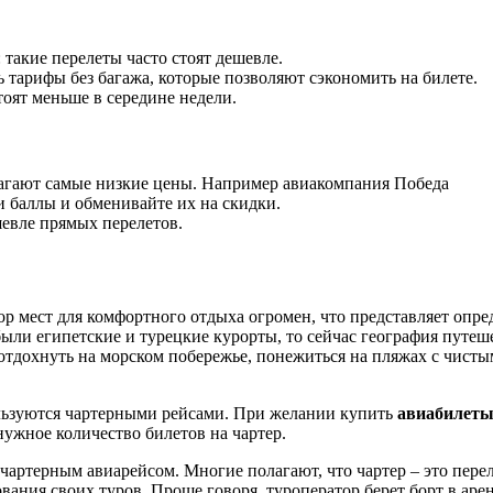
: такие перелеты часто стоят дешевле.
ь тарифы без багажа, которые позволяют сэкономить на билете.
тоят меньше в середине недели.
агают самые низкие цены. Например авиакомпания Победа
и баллы и обменивайте их на скидки.
шевле прямых перелетов.
 мест для комфортного отдыха огромен, что представляет опре
ли египетские и турецкие курорты, то сейчас география путеш
отдохнуть на морском побережье, понежиться на пляжах с чисты
ользуются чартерными рейсами. При желании купить
авиабилеты
ужное количество билетов на чартер.
ртерным авиарейсом. Многие полагают, что чартер – это переле
ния своих туров. Проще говоря, туроператор берет борт в аренд