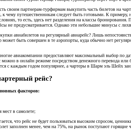
ость своим партнерам-турфирмам выкупить часть билетов на чар
к чему путешественникам следует быть готовыми. К примеру, на
виях, то есть, здесь нет разделения на классы бронирования. 
ейсы не предусматривается. Однако эти небольшие минусы с лих
купки авиабилетов на регулярный авиарейс? Лишь непостоянств
р может быть совершен в те аэропорты, куда обычно нет регуляр
ногие авиакомпании предоставляют максимальный выбор по дат
йс можно в онлайн режиме посредством денежного перевода или 
тся с каждым годом популярнее, а чартеры в Шарм эль Шейх за
чартерный рейс?
сновных факторов:
 мест в самолете;
ается, что рейс не будет пользоваться высоким спросом, ценник
амолет заполнен менее, чем на 75%, на рынок поступают горящие 