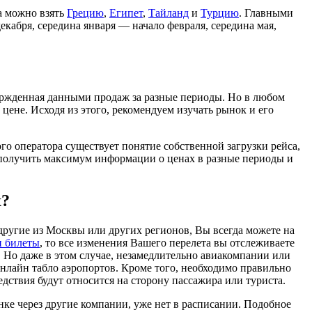
а можно взять
Грецию
,
Египет
,
Тайланд
и
Турцию
. Главными
кабря, середина января — начало февраля, середина мая,
ержденная данными продаж за разные периоды. Но в любом
цене. Исходя из этого, рекомендуем изучать рынок и его
ого оператора существует понятие собственной загрузки рейса,
ь получить максимум информации о ценах в разные периоды и
х?
ругие из Москвы или других регионов, Вы всегда можете на
и билеты
, то все изменения Вашего перелета вы отслеживаете
а. Но даже в этом случае, незамедлительно авиакомпании или
онлайн табло аэропортов. Кроме того, необходимо правильно
ствия будут относится на сторону пассажира или туриста.
нке через другие компании, уже нет в расписании. Подобное