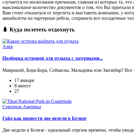
случается по нескольким причинам, главная из которых та, что
максимальное количество документов о том, что Вы приехали в 
Вам стоит отказаться от перелета и выставить компании, у ко
авиабилеты на чартерные рейсы, сохранить все посадочные тал
🧳 Куда полететь отдохнуть
Азия
Подборка островов для отдыха с лазурными...
Маврикий, Бора-Бора, Сейшелы, Мальдивы или Занзибар? Все эт
17 января
8 минут
27
Северная Америка
Гайд как провести две недели в Белизе
Две недели в Белизе - идеальный отрезок времени, чтобы увиде