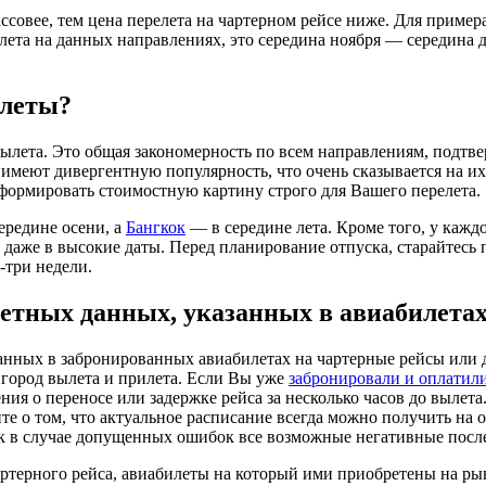
ссовее, тем цена перелета на чартерном рейсе ниже. Для пример
ета на данных направлениях, это середина ноября — середина де
илеты?
ылета. Это общая закономерность по всем направлениям, подтв
меют дивергентную популярность, что очень сказывается на их 
сформировать стоимостную картину строго для Вашего перелета.
ередине осени, а
Бангкок
— в середине лета. Кроме того, у кажд
ь даже в высокие даты. Перед планирование отпуска, старайтес
-три недели.
етных данных, указанных в авиабилета
нных в забронированных авиабилетах на чартерные рейсы или д
 город вылета и прилета. Если Вы уже
забронировали и оплатил
ения о переносе или задержке рейса за несколько часов до вылет
е о том, что актуальное расписание всегда можно получить на 
ак в случае допущенных ошибок все возможные негативные послед
артерного рейса, авиабилеты на который ими приобретены на ры