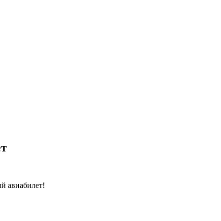
ет
й авиабилет!