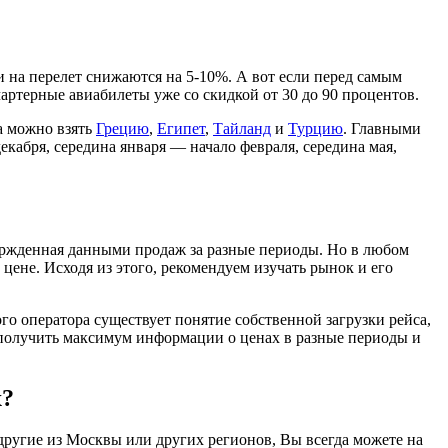
и на перелет снижаются на 5-10%. А вот если перед самым
чартерные авиабилеты уже со скидкой от 30 до 90 процентов.
а можно взять
Грецию
,
Египет
,
Тайланд
и
Турцию
. Главными
кабря, середина января — начало февраля, середина мая,
ержденная данными продаж за разные периоды. Но в любом
цене. Исходя из этого, рекомендуем изучать рынок и его
ого оператора существует понятие собственной загрузки рейса,
ь получить максимум информации о ценах в разные периоды и
х?
ругие из Москвы или других регионов, Вы всегда можете на