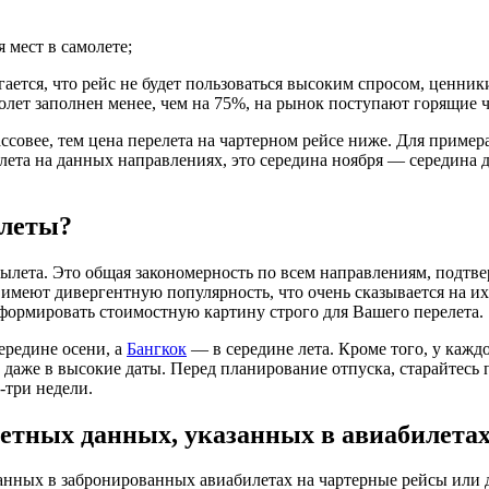
 мест в самолете;
ается, что рейс не будет пользоваться высоким спросом, ценник
амолет заполнен менее, чем на 75%, на рынок поступают горящие 
ссовее, тем цена перелета на чартерном рейсе ниже. Для пример
ета на данных направлениях, это середина ноября — середина де
илеты?
ылета. Это общая закономерность по всем направлениям, подтв
меют дивергентную популярность, что очень сказывается на их 
сформировать стоимостную картину строго для Вашего перелета.
ередине осени, а
Бангкок
— в середине лета. Кроме того, у кажд
ь даже в высокие даты. Перед планирование отпуска, старайтес
-три недели.
етных данных, указанных в авиабилета
нных в забронированных авиабилетах на чартерные рейсы или д