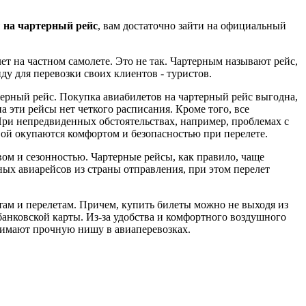
 на чартерный рейс
, вам достаточно зайти на официальный
т на частном самолете. Это не так. Чартерным называют рейс,
у для перевозки своих клиентов - туристов.
терный рейс. Покупка авиабилетов на чартерный рейс выгодна,
 эти рейсы нет четкого расписания. Кроме того, все
При непредвиденных обстоятельствах, например, проблемах с
вой окупаются комфортом и безопасностью при перелете.
ом и сезонностью. Чартерные рейсы, как правило, чаще
ных авиарейсов из страны отправления, при этом перелет
ам и перелетам. Причем, купить билеты можно не выходя из
банковской карты. Из-за удобства и комфортного воздушного
нимают прочную нишу в авиаперевозках.