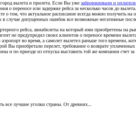
 город вылета и прилета. Если Вы уже
забронировали и оплатил
ения о переносе или задержке рейса за несколько часов до вылет
е о том, что актуальное расписание всегда можно получить на 
ак в случае допущенных ошибок все возможные негативные послед
артерного рейса, авиабилеты на который ими приобретены на ры
 агент не предупредил своих клиентов о переносе времени вылет
аэропорт во время, а самолет вылетел раньше того времени, кото
торой Вы приобретали перелет, требование о возврате уплаченны
оны и по приезде из отпуска выставить той же компании счет з
ть все лучшие уголки страны. От древних...