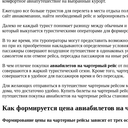
комфортное авиапутешествие на выбранный курорт.
Ежегодно все больше туристов для перелета в места отдыха п
сайт авиакомпании, найти необходимый рейс и забронировать н
Далеко не каждый турист понимает разницу между обычным и ча
который выкупается туристическими операторами для формирова
В то же время, эти туроператоры могут предоставить возможн
но при их приобретении накладываются определенные условия, 
пассажиры совершают воздушное путешествие в одинаковых усло
самолетом или отмене рейса, пересадка пассажиров на иные р
В чем отличие покупки
авиабилетов на чартерный рейс
от по
совершаются в жаркий туристический сезон. Кроме того, чарте
совершается в удобное для пассажиров время и без пересадок.
Для желающих отправиться в путешествие чартерным рейсом м
дома, что достаточно удобно. Купить билеты на чартерный ре
путешествия покупка авиабилетов на чартерные рейсы станови
Как формируется цена авиабилетов на 
Формирование цены на чартерные рейсы зависит от трех о