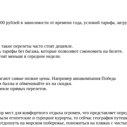
000 рублей в зависимости от времени года, условий тарифа, заг
: такие перелеты часто стоят дешевле.
ь тарифы без багажа, которые позволяют сэкономить на билете.
тоят меньше в середине недели.
агают самые низкие цены. Например авиакомпания Победа
и баллы и обменивайте их на скидки.
шевле прямых перелетов.
 мест для комфортного отдыха огромен, что представляет опре
ли египетские и турецкие курорты, то сейчас география путеш
отдохнуть на морском побережье, понежиться на пляжах с чисты