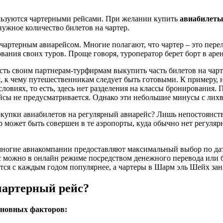
ользуются чартерными рейсами. При желании купить
авиабилеты
ужное количество билетов на чартер.
ртерным авиарейсом. Многие полагают, что чартер – это переле
ния своих туров. Проще говоря, туроператор берет борт в аренд
ость своим партнерам-турфирмам выкупить часть билетов на чар
к чему путешественникам следует быть готовыми. К примеру, на
виях, то есть, здесь нет разделения на классы бронирования. 
ейсы не предусматривается. Однако эти небольшие минусы с лих
купки авиабилетов на регулярный авиарейс? Лишь непостоянств
р может быть совершен в те аэропорты, куда обычно нет регуляр
ногие авиакомпании предоставляют максимальный выбор по дат
йс можно в онлайн режиме посредством денежного перевода или 
тся с каждым годом популярнее, а чартеры в Шарм эль Шейх за
чартерный рейс?
сновных факторов: