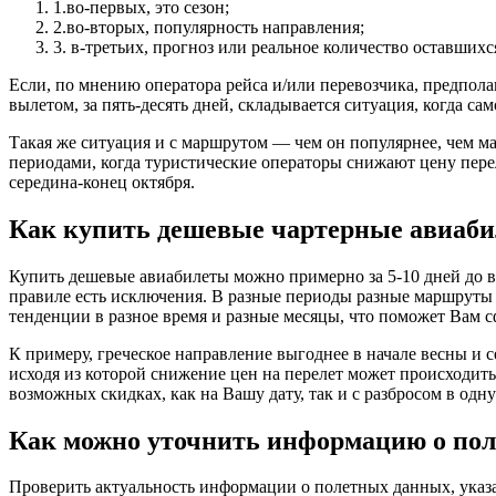
1.во-первых, это сезон;
2.во-вторых, популярность направления;
3. в-третьих, прогноз или реальное количество оставшихся
Если, по мнению оператора рейса и/или перевозчика, предполаг
вылетом, за пять-десять дней, складывается ситуация, когда с
Такая же ситуация и с маршрутом — чем он популярнее, чем ма
периодами, когда туристические операторы снижают цену перел
середина-конец октября.
Как купить дешевые чартерные авиаб
Купить дешевые авиабилеты можно примерно за 5-10 дней до в
правиле есть исключения. В разные периоды разные маршруты и
тенденции в разное время и разные месяцы, что поможет Вам 
К примеру, греческое направление выгоднее в начале весны и с
исходя из которой снижение цен на перелет может происходит
возможных скидках, как на Вашу дату, так и с разбросом в одну
Как можно уточнить информацию о пол
Проверить актуальность информации о полетных данных, указа