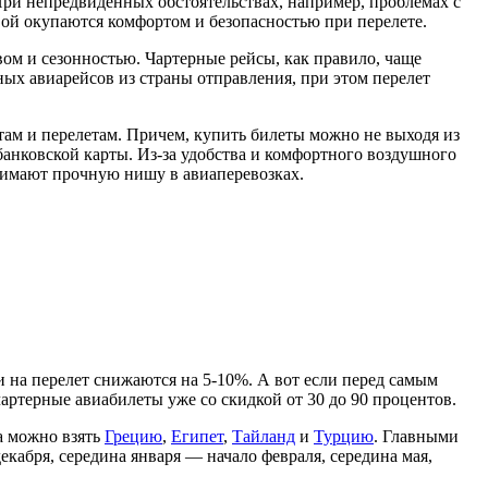
При непредвиденных обстоятельствах, например, проблемах с
вой окупаются комфортом и безопасностью при перелете.
ом и сезонностью. Чартерные рейсы, как правило, чаще
ных авиарейсов из страны отправления, при этом перелет
ам и перелетам. Причем, купить билеты можно не выходя из
банковской карты. Из-за удобства и комфортного воздушного
нимают прочную нишу в авиаперевозках.
и на перелет снижаются на 5-10%. А вот если перед самым
чартерные авиабилеты уже со скидкой от 30 до 90 процентов.
а можно взять
Грецию
,
Египет
,
Тайланд
и
Турцию
. Главными
кабря, середина января — начало февраля, середина мая,