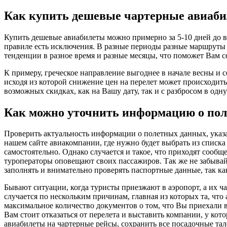
Как купить дешевые чартерные авиаб
Купить дешевые авиабилеты можно примерно за 5-10 дней до в
правиле есть исключения. В разные периоды разные маршруты и
тенденции в разное время и разные месяцы, что поможет Вам 
К примеру, греческое направление выгоднее в начале весны и с
исходя из которой снижение цен на перелет может происходит
возможных скидках, как на Вашу дату, так и с разбросом в одну
Как можно уточнить информацию о пол
Проверить актуальность информации о полетных данных, указа
нашем сайте авиакомпании, где нужно будет выбрать из списка
самостоятельно. Однако случается и такое, что приходят сообщ
туроператоры оповещают своих пассажиров. Так же не забывайт
заполнять и внимательно проверять паспортные данные, так к
Бывают ситуации, когда туристы приезжают в аэропорт, а их ч
случается по нескольким причинам, главная из которых та, что
максимальное количество документов о том, что Вы приехали в 
Вам стоит отказаться от перелета и выставить компании, у ко
авиабилеты на чартерные рейсы, сохранить все посадочные тал