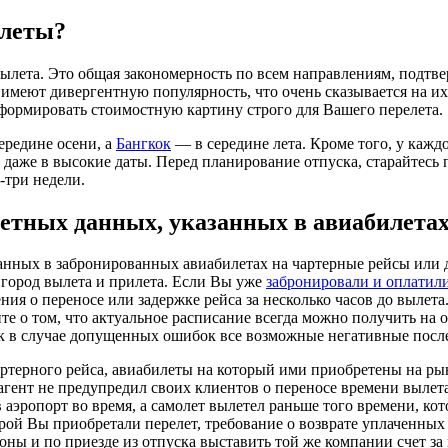
илеты?
ылета. Это общая закономерность по всем направлениям, подтв
меют дивергентную популярность, что очень сказывается на их 
сформировать стоимостную картину строго для Вашего перелета.
ередине осени, а
Бангкок
— в середине лета. Кроме того, у кажд
ь даже в высокие даты. Перед планирование отпуска, старайтес
-три недели.
етных данных, указанных в авиабилета
нных в забронированных авиабилетах на чартерные рейсы или д
 город вылета и прилета. Если Вы уже
забронировали и оплатил
ения о переносе или задержке рейса за несколько часов до вылет
е о том, что актуальное расписание всегда можно получить на 
ак в случае допущенных ошибок все возможные негативные послед
артерного рейса, авиабилеты на который ими приобретены на ры
 агент не предупредил своих клиентов о переносе времени вылет
аэропорт во время, а самолет вылетел раньше того времени, кото
торой Вы приобретали перелет, требование о возврате уплаченны
оны и по приезде из отпуска выставить той же компании счет з