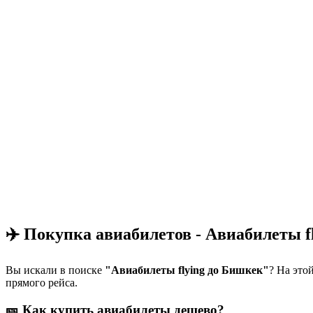
✈️ Покупка авиабилетов - Авиабилеты f
Вы искали в поиске
"Авиабилеты flying до Бишкек"
? На это
прямого рейса.
🎫 Как купить авиабилеты дешево?