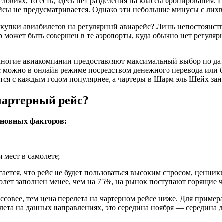
виях, то есть, здесь нет разделения на классы бронирования. 
ейсы не предусматривается. Однако эти небольшие минусы с лих
купки авиабилетов на регулярный авиарейс? Лишь непостоянств
р может быть совершен в те аэропорты, куда обычно нет регуляр
ногие авиакомпании предоставляют максимальный выбор по дат
йс можно в онлайн режиме посредством денежного перевода или 
тся с каждым годом популярнее, а чартеры в Шарм эль Шейх за
чартерный рейс?
сновных факторов:
 мест в самолете;
ается, что рейс не будет пользоваться высоким спросом, ценник
амолет заполнен менее, чем на 75%, на рынок поступают горящие 
ссовее, тем цена перелета на чартерном рейсе ниже. Для пример
ета на данных направлениях, это середина ноября — середина де