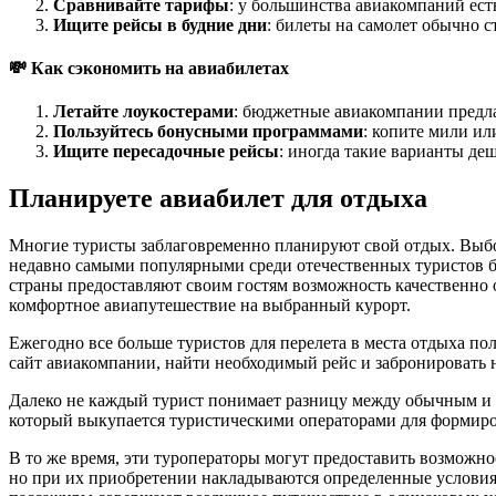
Сравнивайте тарифы
: у большинства авиакомпаний ест
Ищите рейсы в будние дни
: билеты на самолет обычно с
💸 Как сэкономить на авиабилетах
Летайте лоукостерами
: бюджетные авиакомпании предл
Пользуйтесь бонусными программами
: копите мили ил
Ищите пересадочные рейсы
: иногда такие варианты де
Планируете авиабилет для отдыха
Многие туристы заблаговременно планируют свой отдых. Выбор
недавно самыми популярными среди отечественных туристов бы
страны предоставляют своим гостям возможность качественно 
комфортное авиапутешествие на выбранный курорт.
Ежегодно все больше туристов для перелета в места отдыха п
сайт авиакомпании, найти необходимый рейс и забронировать н
Далеко не каждый турист понимает разницу между обычным и ча
который выкупается туристическими операторами для формирова
В то же время, эти туроператоры могут предоставить возможн
но при их приобретении накладываются определенные условия, 