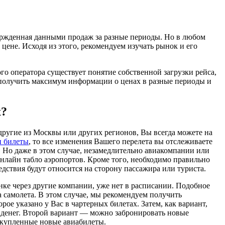
ержденная данными продаж за разные периоды. Но в любом
цене. Исходя из этого, рекомендуем изучать рынок и его
ого оператора существует понятие собственной загрузки рейса,
ь получить максимум информации о ценах в разные периоды и
х?
ругие из Москвы или других регионов, Вы всегда можете на
и билеты
, то все изменения Вашего перелета вы отслеживаете
а. Но даже в этом случае, незамедлительно авиакомпании или
онлайн табло аэропортов. Кроме того, необходимо правильно
ствия будут относится на сторону пассажира или туриста.
нке через другие компании, уже нет в расписании. Подобное
а самолета. В этом случае, мы рекомендуем получить
рое указано у Вас в чартерных билетах. Затем, как вариант,
х денег. Второй вариант — можно забронировать новые
а купленные новые авиабилеты.