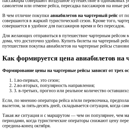
пассажиры совершают воздушное путешествие в одинаковых усло
самолетом или отмене рейса, пересадка пассажиров на иные р
В чем отличие покупки
авиабилетов на чартерный рейс
от по
совершаются в жаркий туристический сезон. Кроме того, чарте
совершается в удобное для пассажиров время и без пересадок.
Для желающих отправиться в путешествие чартерным рейсом м
дома, что достаточно удобно. Купить билеты на чартерный ре
путешествия покупка авиабилетов на чартерные рейсы станови
Как формируется цена авиабилетов на 
Формирование цены на чартерные рейсы зависит от трех о
1.во-первых, это сезон;
2.во-вторых, популярность направления;
3. в-третьих, прогноз или реальное количество оставшихся
Если, по мнению оператора рейса и/или перевозчика, предполаг
вылетом, за пять-десять дней, складывается ситуация, когда с
Такая же ситуация и с маршрутом — чем он популярнее, чем ма
периодами, когда туристические операторы снижают цену перел
середина-конец октября.