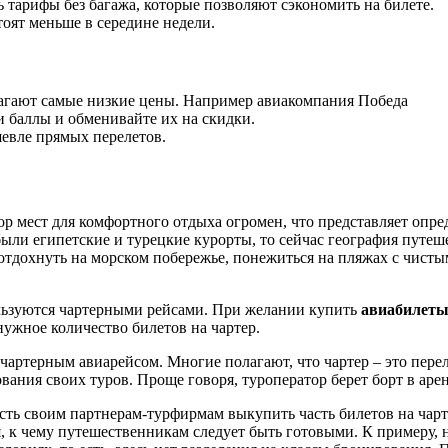
ь тарифы без багажа, которые позволяют сэкономить на билете.
тоят меньше в середине недели.
агают самые низкие цены. Например авиакомпания Победа
и баллы и обменивайте их на скидки.
шевле прямых перелетов.
 мест для комфортного отдыха огромен, что представляет опре
ли египетские и турецкие курорты, то сейчас география путеш
отдохнуть на морском побережье, понежиться на пляжах с чисты
ользуются чартерными рейсами. При желании купить
авиабилеты
ужное количество билетов на чартер.
ртерным авиарейсом. Многие полагают, что чартер – это переле
ния своих туров. Проще говоря, туроператор берет борт в аренд
ость своим партнерам-турфирмам выкупить часть билетов на чар
к чему путешественникам следует быть готовыми. К примеру, на